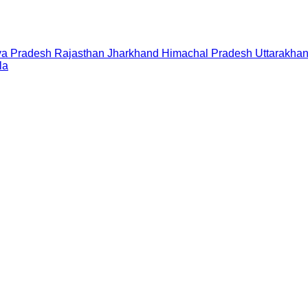
a Pradesh
Rajasthan
Jharkhand
Himachal Pradesh
Uttarakha
la