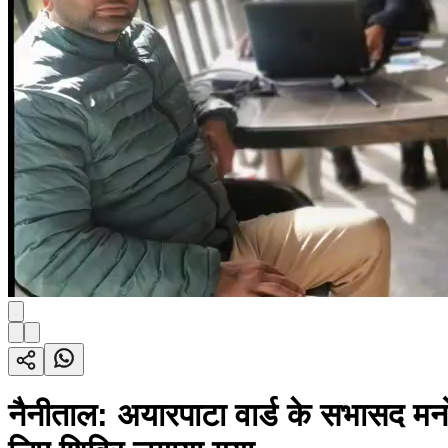
नैनीताल: अयारपाटा वार्ड के सभासद म