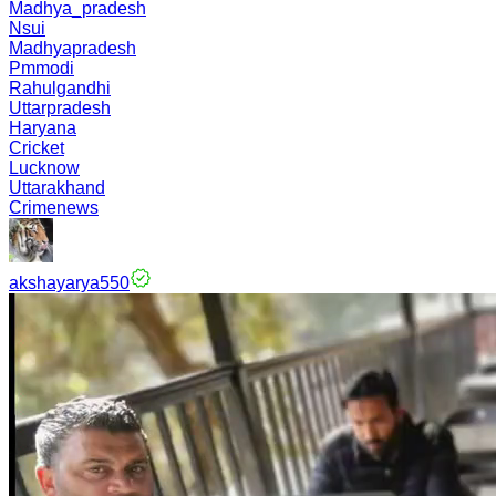
Madhya_pradesh
Nsui
Madhyapradesh
Pmmodi
Rahulgandhi
Uttarpradesh
Haryana
Cricket
Lucknow
Uttarakhand
Crimenews
akshayarya550