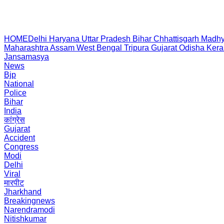
HOME
Delhi
Haryana
Uttar Pradesh
Bihar
Chhattisgarh
Madhy
Maharashtra
Assam
West Bengal
Tripura
Gujarat
Odisha
Kera
Jansamasya
News
Bjp
National
Police
Bihar
India
कांग्रेस
Gujarat
Accident
Congress
Modi
Delhi
Viral
मारपीट
Jharkhand
Breakingnews
Narendramodi
Nitishkumar