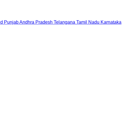
nd
Punjab
Andhra Pradesh
Telangana
Tamil Nadu
Karnataka