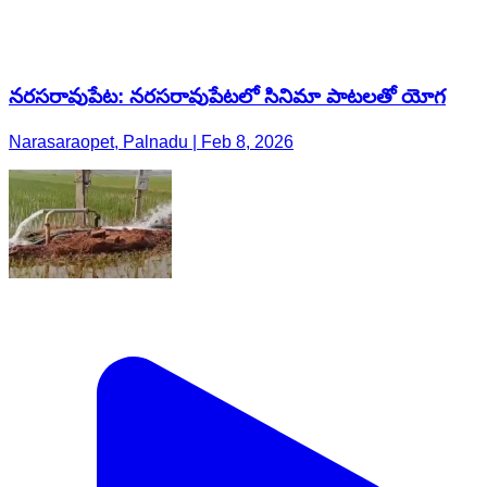
నరసరావుపేట: నరసరావుపేటలో సినిమా పాటలతో యోగ
Narasaraopet, Palnadu | Feb 8, 2026