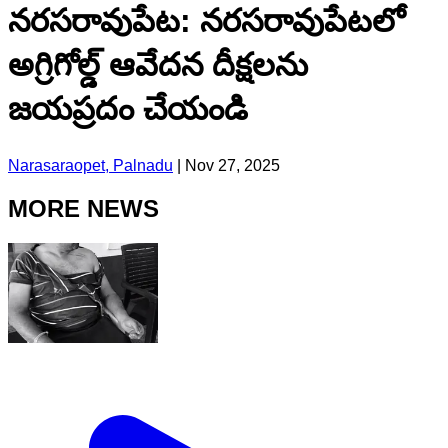
నరసరావుపేట: నరసరావుపేటలో
అగ్రిగోల్డ్ ఆవేదన దీక్షలను
జయప్రదం చేయండి
Narasaraopet, Palnadu
|
Nov 27, 2025
MORE NEWS