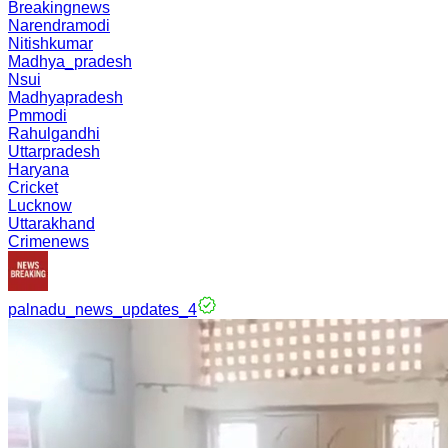
Breakingnews
Narendramodi
Nitishkumar
Madhya_pradesh
Nsui
Madhyapradesh
Pmmodi
Rahulgandhi
Uttarpradesh
Haryana
Cricket
Lucknow
Uttarakhand
Crimenews
palnadu_news_updates_4