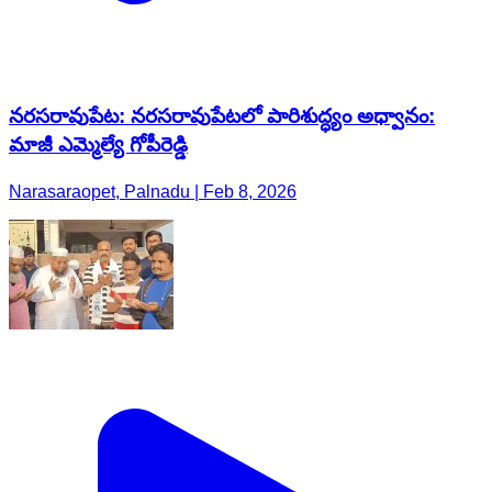
నరసరావుపేట: నరసరావుపేటలో పారిశుద్ధ్యం అధ్వానం:
మాజీ ఎమ్మెల్యే గోపీరెడ్డి
Narasaraopet, Palnadu | Feb 8, 2026