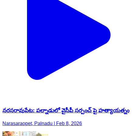
నరసరావుపేట: పల్నాడులో వైసీపీ సర్పంచ్ పై హత్యాయత్నం
Narasaraopet, Palnadu | Feb 8, 2026