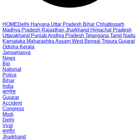
HOME
Delhi
Haryana
Uttar Pradesh
Bihar
Chhattisgarh
Madhya Pradesh
Rajasthan
Jharkhand
Himachal Pradesh
Uttarakhand
Punjab
Andhra Pradesh
Telangana
Tamil Nadu
Karnataka
Maharashtra
Assam
West Bengal
Tripura
Gujarat
Odisha
Kerala
Jansamasya
News
Bjp
National
Police
Bihar
India
कांग्रेस
Gujarat
Accident
Congress
Modi
Delhi
Viral
मारपीट
Jharkhand