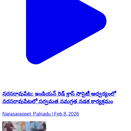
నరసరావుపేట: ఇండియన్ రెడ్ క్రాస్ సొసైటీ ఆధ్వర్యంలో
నరసరావుపేటలో సర్వమత సమగ్రత నడక కార్యక్రమం
Narasaraopet, Palnadu | Feb 8, 2026