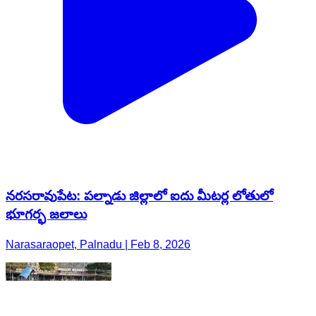
నరసరావుపేట: పల్నాడు జిల్లాలో ఐదు మీటర్ల లోతులో
భూగర్భ జలాలు
Narasaraopet, Palnadu | Feb 8, 2026