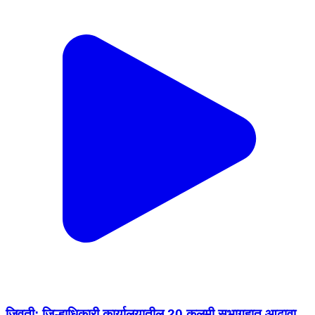
जिवती: जिल्हाधिकारी कार्यालयातील 20 कलमी सभागृहात आढावा