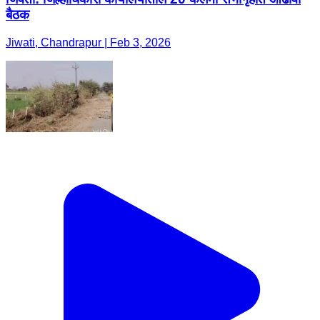
बैठक
Jiwati, Chandrapur | Feb 3, 2026