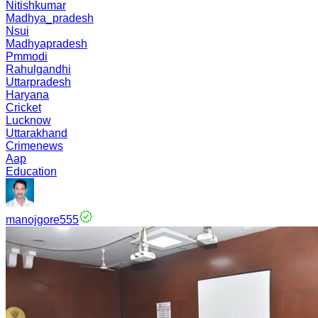
Nitishkumar
Madhya_pradesh
Nsui
Madhyapradesh
Pmmodi
Rahulgandhi
Uttarpradesh
Haryana
Cricket
Lucknow
Uttarakhand
Crimenews
Aap
Education
manojgore555