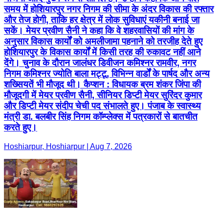
समय में होशियारपुर नगर निगम की सीमा के अंदर विकास की रफ्तार
और तेज होगी, ताकि हर क्षेत्र में लोक सुविधाएं यकीनी बनाई जा
सकें। मेयर प्रवीण सैनी ने कहा कि वे शहरवासियों की मांग के
अनुसार विकास कार्यों को अमलीजामा पहनाने को तरजीह देते हुए
होशियारपुर के विकास कार्यों में किसी तरह की रुकावट नहीं आने
देंगे। चुनाव के दौरान जालंधर डिवीजन कमिश्नर रामवीर, नगर
निगम कमिश्नर ज्योति बाला मट्टू, विभिन्न वार्डों के पार्षद और अन्य
शख्सियतें भी मौजूद थी। कैप्शन : विधायक ब्रम शंकर जिंपा की
मौजूदगी में मेयर प्रवीण सैनी, सीनियर डिप्टी मेयर सुरिंदर कुमार
और डिप्टी मेयर संदीप चेची पद संभालते हुए। पंजाब के स्वास्थ्य
मंत्री डा. बलबीर सिंह निगम कॉम्प्लेक्स में पत्रकारों से बातचीत
करते हुए।
Hoshiarpur, Hoshiarpur | Aug 7, 2026