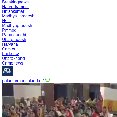
Breakingnews
Narendramodi
Nitishkumar
Madhya_pradesh
Nsui
Madhyapradesh
Pmmodi
Rahulgandhi
Uttarpradesh
Haryana
Cricket
Lucknow
Uttarakhand
Crimenews
patarkarmanchtanda_1