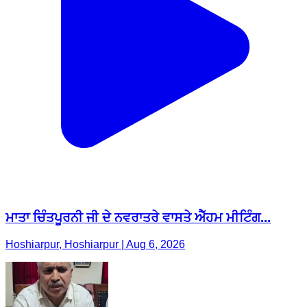
ਮਾਤਾ ਚਿੰਤਪੂਰਨੀ ਜੀ ਦੇ ਨਵਰਾਤਰੇ ਵਾਸਤੇ ਐੱਹਮ ਮੀਟਿੰਗ...
Hoshiarpur, Hoshiarpur | Aug 6, 2026