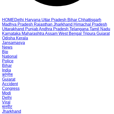
HOME
Delhi
Haryana
Uttar Pradesh
Bihar
Chhattisgarh
Madhya Pradesh
Rajasthan
Jharkhand
Himachal Pradesh
Uttarakhand
Punjab
Andhra Pradesh
Telangana
Tamil Nadu
Karnataka
Maharashtra
Assam
West Bengal
Tripura
Gujarat
Odisha
Kerala
Jansamasya
News
Bjp
National
Police
Bihar
India
कांग्रेस
Gujarat
Accident
Congress
Modi
Delhi
Viral
मारपीट
Jharkhand