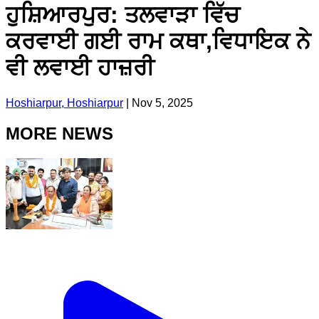
ਹੁਸ਼ਿਆਰਪੁਰ: ਤਲਵਾੜਾ ਵਿੱਚ
ਕਰਵਾਈ ਗਈ ਰਾਮ ਕਥਾ,ਵਿਧਾਇਕ ਨੇ
ਵੀ ਲਵਾਈ ਹਾਜ਼ਰੀ
Hoshiarpur, Hoshiarpur
|
Nov 5, 2025
MORE NEWS