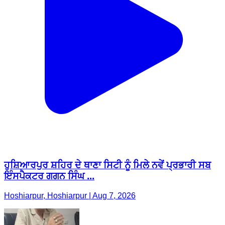
ਹੁਸ਼ਿਆਰਪੁਰ ਸ਼ਹਿਰ ਦੇ ਥਾਣਾ ਸਿਟੀ ਨੂੰ ਮਿਲੇ ਨਵੇਂ ਪ੍ਰਭਾਰੀ ਸਬ
ਇੰਸਪੈਕਟਰ ਗਗਨ ਸਿੰਘ ...
Hoshiarpur, Hoshiarpur | Aug 7, 2026