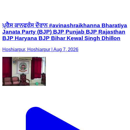
ਪ੍ਰੈਸ ਕਾਨਫਰੰਸ ਦੌਰਾਨ #avinashraikhanna Bharatiya
Janata Party (BJP) BJP Punjab BJP Rajasthan
BJP Haryana BJP Bihar Kewal Singh Dhillon
Hoshiarpur, Hoshiarpur | Aug 7, 2026