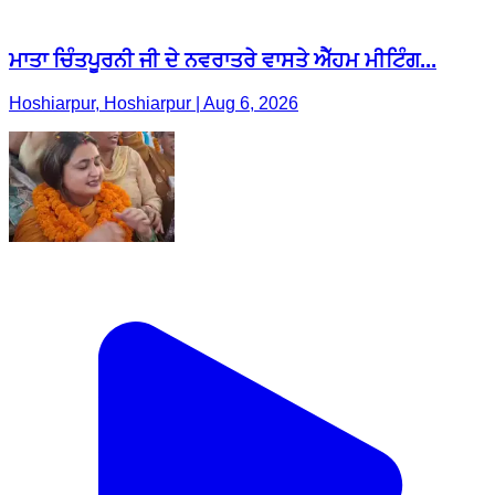
ਮਾਤਾ ਚਿੰਤਪੂਰਨੀ ਜੀ ਦੇ ਨਵਰਾਤਰੇ ਵਾਸਤੇ ਐੱਹਮ ਮੀਟਿੰਗ...
Hoshiarpur, Hoshiarpur | Aug 6, 2026