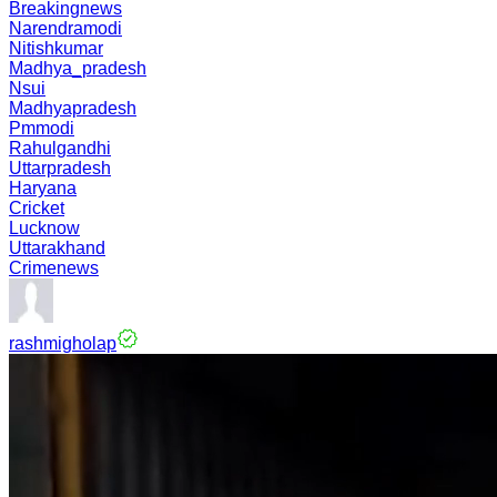
Breakingnews
Narendramodi
Nitishkumar
Madhya_pradesh
Nsui
Madhyapradesh
Pmmodi
Rahulgandhi
Uttarpradesh
Haryana
Cricket
Lucknow
Uttarakhand
Crimenews
rashmigholap