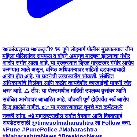
रक्षकांकडूनच भक्षकवृत्ती? 🚨 पुणे लोहमार्ग पोलीस मुख्यालयात तीन
महिला पोलिसांवर रायफल व बांबूने अमानुष मारहाण झाल्याचा गंभीर
आरोप समोर आला आहे. या प्रकरणात ड्रिल मास्टरवर गंभीर आरोप
करण्यात आले असून, वरिष्ठ अधिकाऱ्यांवर माहिती दडवल्याचाही
आरोप होत आहे. या घटनेची उच्चस्तरीय चौकशी, संबंधित
अधिकाऱ्यांचे निलंबन आणि कठोर कायदेशीर कारवाईची मागणी जोर
धरत आहे. ⚠️ टीप: या पोस्टमधील माहिती उपलब्ध वृत्तांवर आणि
संबंधित आरोपांवर आधारित आहे. चौकशी पूर्ण होईपर्यंत सर्व आरोप
सिद्ध झालेले नाहीत. 👉 या प्रकरणाबद्दल तुमचे मत कमेंटमध्ये
नक्की सांगा. 📲 महाराष्ट्रातील सर्वात वेगवान आणि विश्वासार्ह
अपडेट्ससाठी @timesofmaharashtra ला Follow करा.
#Pune #PunePolice #Maharashtra
#MaharashtraNews #BreakingNews