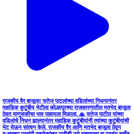
राजकीय वैर बाजूला! सतेज पाटलांच्या वडिलांच्या निधनानंतर
महाडिक कुटुंबीय भेटीला कोल्हापूरच्या राजकारणातील मतभेद बाजूला
ठेवत माणुसकीचा भाव पाहायला मिळाला. 🙏 सतेज पाटील यांच्या
वडिलांचे निधन झाल्यानंतर महाडिक कुटुंबीयांनी त्यांच्या कुटुंबीयांची
भेट घेऊन सांत्वन केले. राजकीय वैर आणि मतभेद बाजूला ठेवून
दुःखाच्या प्रसंगी एकमेकांच्या पाठीशी उभे राहण्याचा हा प्रसंग चर्चेत