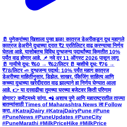
🥛 पुणेकरांच्या खिशाला पुन्हा झळ! कात्रज डेअरीकडून दूध महागले
कात्रज डेअरीने दुधाच्या दरात ₹2 प्रतिलिटर वाढ करण्याचा निर्णय
घेतला आहे. यासोबतच विविध दुग्धजन्य पदार्थांच्या किमतीत 10%
पर्यंत वाढ होणार आहे. 📌 नवे दर 11 ऑगस्ट 2026 पासून लागू
🥛 गायीचे दूध: ₹60 → ₹62/लिटर 🥛 म्हशीचे दूध: ₹76 →
₹78/लिटर 🧈 दुग्धजन्य पदार्थ: 10% पर्यंत महाग कात्रज
डेअरीच्या माहितीनुसार, डिझेल, साखर, पॅकेजिंग साहित्य आणि
कच्च्या दुधाच्या खरेदीदरात वाढ झाल्याने हा निर्णय घेण्यात आला
आहे. 👉 या दरवाढीचा तुमच्या घरच्या बजेटवर किती परिणाम
होणार? कमेंटमध्ये सांगा. 📲 अशाच पुणे आणि महाराष्ट्रातील ताज्या
बातम्यांसाठी Times of Maharashtra News ला Follow
करा. #KatrajDairy #KatrajDairyPune #Pune
#PuneNews #PuneUpdates #PuneCity
#PuneMarathi #MilkPriceHike #MilkPrice