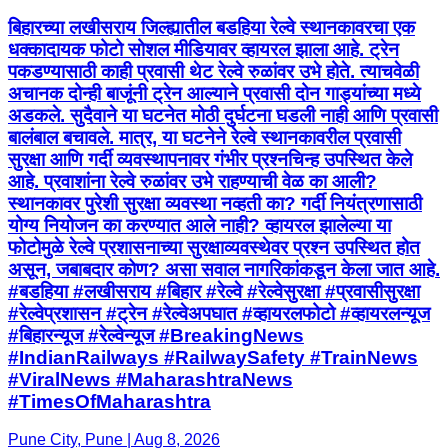
बिहारच्या लखीसराय जिल्ह्यातील बडहिया रेल्वे स्थानकावरचा एक
धक्कादायक फोटो सोशल मीडियावर व्हायरल झाला आहे. ट्रेन
पकडण्यासाठी काही प्रवासी थेट रेल्वे रुळांवर उभे होते. त्याचवेळी
अचानक दोन्ही बाजूंनी ट्रेन आल्याने प्रवासी दोन गाड्यांच्या मध्ये
अडकले. सुदैवाने या घटनेत मोठी दुर्घटना घडली नाही आणि प्रवासी
बालंबाल बचावले. मात्र, या घटनेने रेल्वे स्थानकावरील प्रवासी
सुरक्षा आणि गर्दी व्यवस्थापनावर गंभीर प्रश्नचिन्ह उपस्थित केले
आहे. प्रवाशांना रेल्वे रुळांवर उभे राहण्याची वेळ का आली?
स्थानकावर पुरेशी सुरक्षा व्यवस्था नव्हती का? गर्दी नियंत्रणासाठी
योग्य नियोजन का करण्यात आले नाही? व्हायरल झालेल्या या
फोटोमुळे रेल्वे प्रशासनाच्या सुरक्षाव्यवस्थेवर प्रश्न उपस्थित होत
असून, जबाबदार कोण? असा सवाल नागरिकांकडून केला जात आहे.
#बडहिया #लखीसराय #बिहार #रेल्वे #रेल्वेसुरक्षा #प्रवासीसुरक्षा
#रेल्वेप्रशासन #ट्रेन #रेल्वेअपघात #व्हायरलफोटो #व्हायरलन्यूज
#बिहारन्यूज #रेल्वेन्यूज #BreakingNews
#IndianRailways #RailwaySafety #TrainNews
#ViralNews #MaharashtraNews
#TimesOfMaharashtra
Pune City, Pune | Aug 8, 2026