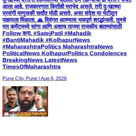
आला आहे. राजकारणात कितीही मतभेद असले, तरी दुःखाच्या
प्रसंगी माणुसकी सर्वांत मोठी असते, असा संदेश या भेटीतून
पाहायला मिळाला. 🙏 दिवंगत आत्म्यास भावपूर्ण श्रद्धांजली. तुमचे
मत कमेंटमध्ये सांगा आणि अशाच ताज्या राजकीय बातम्यांसाठी
Follow करा. #SatejPatil #Mahadik
#BantiMahadik #KolhapurNews
#MaharashtraPolitics MaharashtraNews
PoliticalNews KolhapurPolitics Condolences
BreakingNews LatestNews
TimesOfMaharashtra
Pune City, Pune | Aug 8, 2026