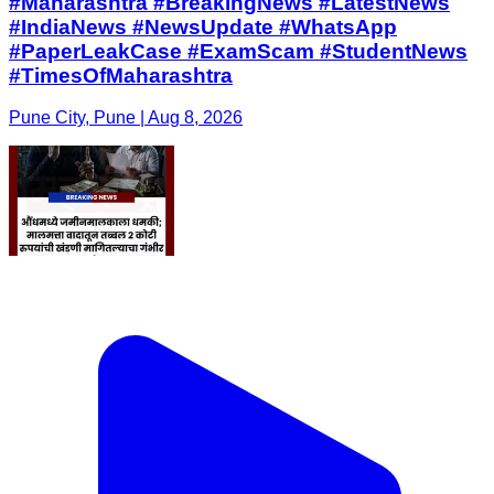
#Maharashtra #BreakingNews #LatestNews
#IndiaNews #NewsUpdate #WhatsApp
#PaperLeakCase #ExamScam #StudentNews
#TimesOfMaharashtra
Pune City, Pune | Aug 8, 2026