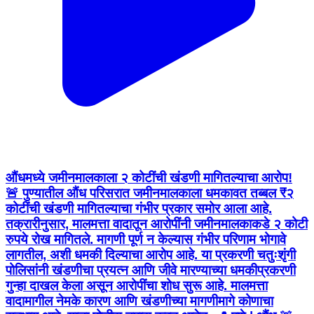
औंधमध्ये जमीनमालकाला २ कोटींची खंडणी मागितल्याचा आरोप!
🚨 पुण्यातील औंध परिसरात जमीनमालकाला धमकावत तब्बल ₹२
कोटींची खंडणी मागितल्याचा गंभीर प्रकार समोर आला आहे.
तक्रारीनुसार, मालमत्ता वादातून आरोपींनी जमीनमालकाकडे २ कोटी
रुपये रोख मागितले. मागणी पूर्ण न केल्यास गंभीर परिणाम भोगावे
लागतील, अशी धमकी दिल्याचा आरोप आहे. या प्रकरणी चतुःशृंगी
पोलिसांनी खंडणीचा प्रयत्न आणि जीवे मारण्याच्या धमकीप्रकरणी
गुन्हा दाखल केला असून आरोपींचा शोध सुरू आहे. मालमत्ता
वादामागील नेमके कारण आणि खंडणीच्या मागणीमागे कोणाचा