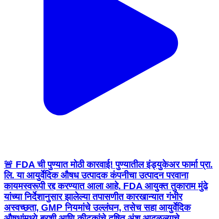
🚨 FDA ची पुण्यात मोठी कारवाई! पुण्यातील इंड्युकेअर फार्मा प्रा.
लि. या आयुर्वेदिक औषध उत्पादक कंपनीचा उत्पादन परवाना
कायमस्वरूपी रद्द करण्यात आला आहे. FDA आयुक्त तुकाराम मुंढे
यांच्या निर्देशानुसार झालेल्या तपासणीत कारखान्यात गंभीर
अस्वच्छता, GMP नियमांचे उल्लंघन, तसेच सहा आयुर्वेदिक
औषधांमध्ये बुरशी आणि कीटकांचे दूषित अंश आढळल्याचे