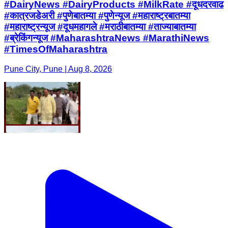
#DairyNews #DairyProducts #MilkRate #दूधदरवाढ
#कात्रजडेअरी #पुणेबातम्या #पुणेन्यूज #महाराष्ट्रबातम्या
#महाराष्ट्रन्यूज #दूधमहागले #मराठीबातम्या #ताज्याबातम्या
#ब्रेकिंगन्यूज #MaharashtraNews #MarathiNews
#TimesOfMaharashtra
Pune City, Pune | Aug 8, 2026