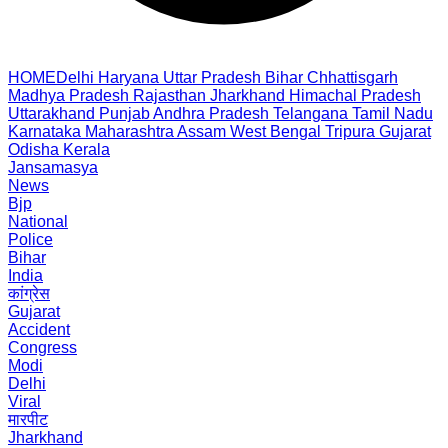
HOME
Delhi
Haryana
Uttar Pradesh
Bihar
Chhattisgarh
Madhya Pradesh
Rajasthan
Jharkhand
Himachal Pradesh
Uttarakhand
Punjab
Andhra Pradesh
Telangana
Tamil Nadu
Karnataka
Maharashtra
Assam
West Bengal
Tripura
Gujarat
Odisha
Kerala
Jansamasya
News
Bjp
National
Police
Bihar
India
कांग्रेस
Gujarat
Accident
Congress
Modi
Delhi
Viral
मारपीट
Jharkhand