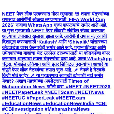
NEET पेपर लीक प्रकरणात मोठा खुलासा! 🚨 तपास यंत्रणांच्या
तपासात आरोपींनी ओळख लपवण्यासाठी ‘FIFA World Cup
2026’ नावाचा WhatsApp ग्रुप वापरल्याचे समोर आले आहे.
या गुप्त ग्रुपमध्ये NEET पेपर लीकशी संबंधित संवाद करण्यात
आल्याचा तपासात खुलासा झाला आहे. आरोपींनी तपास यंत्रणांची
दिशाभूल करण्यासाठी ‘Kailash’ आणि ‘Shivalik’ यांसारख्या
कोडवर्डचा वापर केल्याचेही समोर आले आहे. प्रश्नपत्रिका आणि
उमेदवारांच्या याद्यांचा थेट उल्लेख टाळण्यासाठी या कोडवर्डचा वापर
करण्यात आल्याचा तपास यंत्रणांचा दावा आहे. आता WhatsApp
चॅट्स, मोबाईल लोकेशन आणि इतर डिजिटल पुराव्यांच्या आधारे या
संपूर्ण पेपर लीक नेटवर्कचा तपास सुरू आहे. 📌 नेमकं हे नेटवर्क
किती मोठं आहे? 📌 या प्रकरणात आणखी कोणाची नावं समोर
येणार? अशाच महत्त्वाच्या अपडेट्ससाठी Times of
Maharashtra News फॉलो करा. #NEET #NEET2026
#NEETPaperLeak #NEETScam #NEETNews
#NEETUG #PaperLeak #NEETExam
#EducationNews #EducationNewsIndia #CBI
#CBIInvestigation #MaharashtraNews