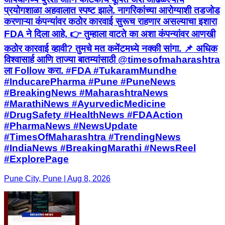
प्रयोगशाळा अहवालात स्पष्ट झाले. नागरिकांच्या आरोग्याशी तडजोड
करणाऱ्या कंपन्यांवर कठोर कारवाई सुरूच राहणार असल्याचा इशारा
FDA ने दिला आहे. 👉 तुम्हाला वाटते का अशा कंपन्यांवर आणखी
कठोर कारवाई व्हावी? तुमचे मत कमेंटमध्ये नक्की सांगा. 📌 अधिक
विश्वासार्ह आणि ताज्या बातम्यांसाठी @timesofmaharashtra
ला Follow करा. #FDA #TukaramMundhe
#InducarePharma #Pune #PuneNews
#BreakingNews #MaharashtraNews
#MarathiNews #AyurvedicMedicine
#DrugSafety #HealthNews #FDAAction
#PharmaNews #NewsUpdate
#TimesOfMaharashtra #TrendingNews
#IndiaNews #BreakingMarathi #NewsReel
#ExplorePage
Pune City, Pune | Aug 8, 2026