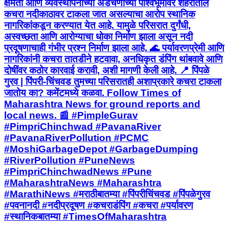
क्षमता आणि व्यवस्थापनाच्या अडचणींच्या पार्श्वभूमीवर शहरातील
कचरा नदीकाठावर टाकला जात असल्याचा आरोप स्थानिक
नागरिकांकडून करण्यात येत आहे. यामुळे परिसरात दुर्गंधी,
अस्वच्छता आणि आरोग्याचा धोका निर्माण झाला असून नदी
प्रदूषणाचाही गंभीर प्रश्न निर्माण झाला आहे. 🌊 पर्यावरणप्रेमी आणि
नागरिकांनी कचरा तातडीने हटवावा, अनधिकृत डंपिंग थांबवावे आणि
दोषींवर कठोर कारवाई करावी, अशी मागणी केली आहे. 📍 पिंपळे
गुरव | पिंपरी-चिंचवड तुमच्या परिसरातही अशाप्रकारे कचरा टाकला
जातोय का? कमेंटमध्ये कळवा. Follow Times of
Maharashtra News for ground reports and
local news. 📰 #PimpleGurav
#PimpriChinchwad #PavanaRiver
#PavanaRiverPollution #PCMC
#MoshiGarbageDepot #GarbageDumping
#RiverPollution #PuneNews
#PimpriChinchwadNews #Pune
#MaharashtraNews #Maharashtra
#MarathiNews #मराठीबातम्या #पिंपरीचिंचवड #पिंपळेगुरव
#पवनानदी #नदीप्रदूषण #कचराडंपिंग #कचरा #पर्यावरण
#स्थानिकबातम्या #TimesOfMaharashtra