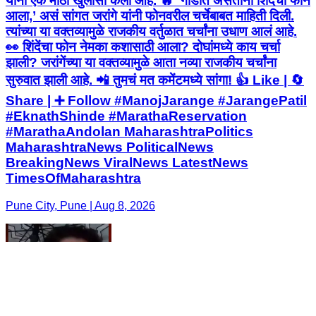
यांनी एक मोठा खुलासा केला आहे. 🔥 ‘गाडीत असताना शिंदेंचा फोन
आला,’ असं सांगत जरांगे यांनी फोनवरील चर्चेबाबत माहिती दिली.
त्यांच्या या वक्तव्यामुळे राजकीय वर्तुळात चर्चांना उधाण आलं आहे.
👀 शिंदेंचा फोन नेमका कशासाठी आला? दोघांमध्ये काय चर्चा
झाली? जरांगेंच्या या वक्तव्यामुळे आता नव्या राजकीय चर्चांना
सुरुवात झाली आहे. 📲 तुमचं मत कमेंटमध्ये सांगा! 👍 Like | 🔄
Share | ➕ Follow #ManojJarange #JarangePatil
#EknathShinde #MarathaReservation
#MarathaAndolan MaharashtraPolitics
MaharashtraNews PoliticalNews
BreakingNews ViralNews LatestNews
TimesOfMaharashtra
Pune City, Pune | Aug 8, 2026