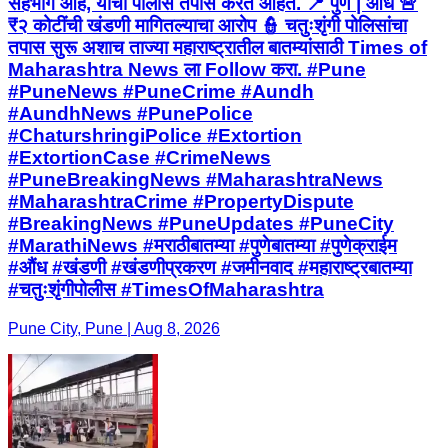
सहभाग आहे, याचा पोलीस तपास करत आहेत. 📍 पुणे | औंध 🚨
₹२ कोटींची खंडणी मागितल्याचा आरोप 👮 चतुःशृंगी पोलिसांचा
तपास सुरू अशाच ताज्या महाराष्ट्रातील बातम्यांसाठी Times of
Maharashtra News ला Follow करा. #Pune
#PuneNews #PuneCrime #Aundh
#AundhNews #PunePolice
#ChaturshringiPolice #Extortion
#ExtortionCase #CrimeNews
#PuneBreakingNews #MaharashtraNews
#MaharashtraCrime #PropertyDispute
#BreakingNews #PuneUpdates #PuneCity
#MarathiNews #मराठीबातम्या #पुणेबातम्या #पुणेक्राईम
#औंध #खंडणी #खंडणीप्रकरण #जमीनवाद #महाराष्ट्रबातम्या
#चतुःशृंगीपोलीस #TimesOfMaharashtra
Pune City, Pune | Aug 8, 2026