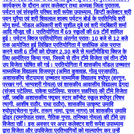
कार्यक्रम के दौरान अपर कलेक्टर तथा अध्यक्ष जिला पुरातत्व,
पर्यटन एवं संस्कृति परिषद श्री रूपेश उपाध्याय, डिप्टी कलेक्टर श्री
पवन घुरैया एवं श्री शिवलाल शाक्य पर्यटन बोर्ड के प्रतिनिधि श्री
मोनू शर्मा, नोडल अधिकारी श्री सुशील दुबे एवं श्री नंदबिहारी शर्मा
आदि मौजूद रहें। प्रतियोगिता में 69 स्कूलों की 69 टीमें शामिल
हुई। पर्यटन क्विज प्रतियोगिता अंतर्गत प्रातः 10 बजे से 12 बजे
तक आयोजित हुई लिखित प्रतियोगिता में सर्वाधिक अंक प्राप्त
करने वाली 6 टीमों को दोपहर 2.30 बजे से मल्टीमीडिया क्विज के
लिए आमंत्रित किया गया, जिसमे से तीन टीमे विजेता एवं तीन टीमे
उप विजेता घोषित की गई। प्रतियोगिता में शासकीय मॉडल उच्चतर
माध्यमिक विद्यालय विजयपुर (अमित कुशवाह, गोलू प्रजापति),
अशासकीय सेंटपायस उच्चतर माध्यमिक विद्यालय श्योपुर (हरगुन,
प्रखर गर्ग, भाग्यश्री गोयल) एवं शासकीय आवासीय विद्यालय ढेगदा
(संजय पटेलिया, राकेश पाटेलिया, सरवन सहरिया) की टीमे विजेता
रहीं, जबकि अशासकीय फ्यूचर स्टार कॉन्वेट स्कूल श्योपुर (रिषभ
त्यागी, आशीष राठौर, राधा राठौर), शासकीय उत्कृष्ट उमावि
श्योपुर(चेतना गुर्जर, तरूण नामा, पूनम नागर) एवं शासकीय उमावि
ढोढर (रामगोपाल रावत, नैतिक गुप्ता, तनिष्का गोयल) की टीमे उप
विजेता रहीं। इस अवसर पर अपर कलेक्टर श्री रूपेश उपाध्याय
द्वारा विजेता और उपविजेता प्रतिभागियों को माल्यार्पण कर उन्हें