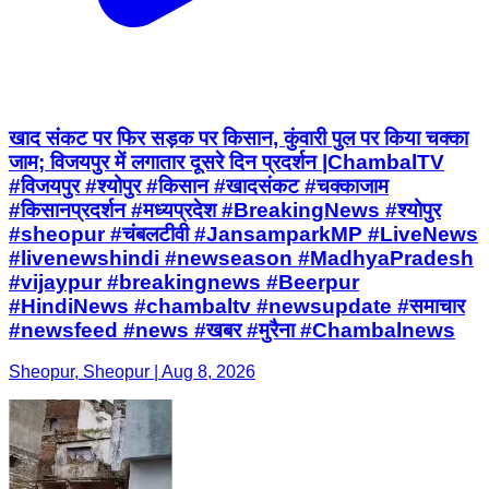
खाद संकट पर फिर सड़क पर किसान, कुंवारी पुल पर किया चक्का
जाम; विजयपुर में लगातार दूसरे दिन प्रदर्शन |ChambalTV
#विजयपुर #श्योपुर #किसान #खादसंकट #चक्काजाम
#किसानप्रदर्शन #मध्यप्रदेश #BreakingNews #श्योपुर
#sheopur #चंबलटीवी #JansamparkMP #LiveNews
#livenewshindi #newseason #MadhyaPradesh
#vijaypur #breakingnews #Beerpur
#HindiNews #chambaltv #newsupdate #समाचार
#newsfeed #news #खबर #मुरैना #Chambalnews
Sheopur, Sheopur | Aug 8, 2026