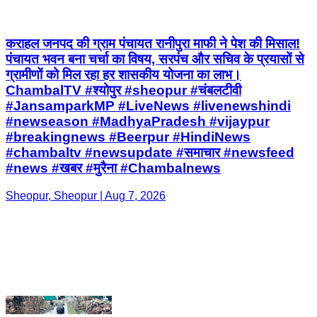
ChambalTV #श्योपुर #sheopur #चंबलटीवी
#JansamparkMP #LiveNews #livenewshindi
#newseason #MadhyaPradesh #vijaypur
#breakingnews #Beerpur #HindiNews
#chambaltv #newsupdate #समाचार #newsfeed
#news #खबर #मुरैना #Chambalnews
Sheopur, Sheopur | Aug 7, 2026