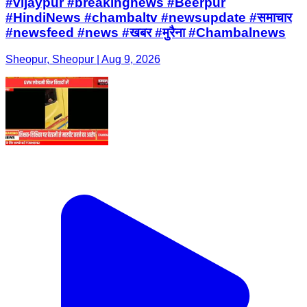
#vijaypur #breakingnews #Beerpur
#HindiNews #chambaltv #newsupdate #समाचार
#newsfeed #news #खबर #मुरैना #Chambalnews
Sheopur, Sheopur | Aug 9, 2026