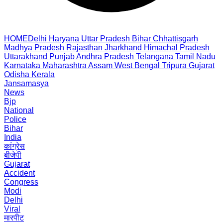
HOME
Delhi
Haryana
Uttar Pradesh
Bihar
Chhattisgarh
Madhya Pradesh
Rajasthan
Jharkhand
Himachal Pradesh
Uttarakhand
Punjab
Andhra Pradesh
Telangana
Tamil Nadu
Karnataka
Maharashtra
Assam
West Bengal
Tripura
Gujarat
Odisha
Kerala
Jansamasya
News
Bjp
National
Police
Bihar
India
कांग्रेस
बीजेपी
Gujarat
Accident
Congress
Modi
Delhi
Viral
मारपीट