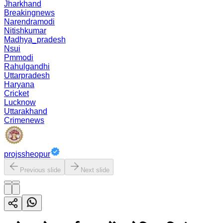
Jharkhand
Breakingnews
Narendramodi
Nitishkumar
Madhya_pradesh
Nsui
Pmmodi
Rahulgandhi
Uttarpradesh
Haryana
Cricket
Lucknow
Uttarakhand
Crimenews
projssheopur
Previous slide
Next slide