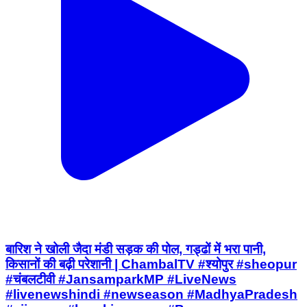
बारिश ने खोली जैदा मंडी सड़क की पोल, गड्ढों में भरा पानी,
किसानों की बढ़ी परेशानी | ChambalTV #श्योपुर #sheopur
#चंबलटीवी #JansamparkMP #LiveNews
#livenewshindi #newseason #MadhyaPradesh