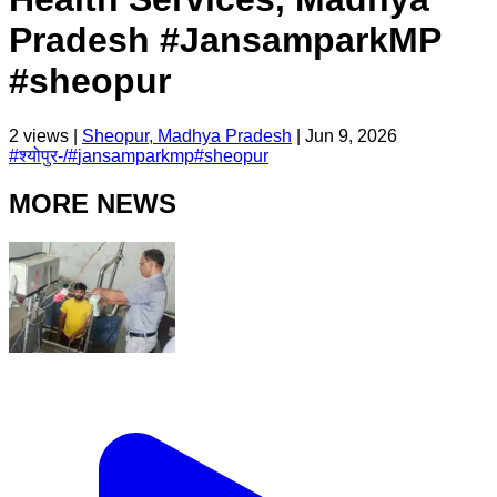
Pradesh #JansamparkMP
#sheopur
2
views |
Sheopur, Madhya Pradesh
|
Jun 9, 2026
#
श्योपुर-/
#
jansamparkmp
#
sheopur
MORE NEWS