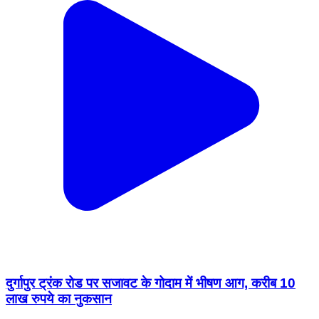
दुर्गापुर ट्रंक रोड पर सजावट के गोदाम में भीषण आग, करीब 10
लाख रुपये का नुकसान