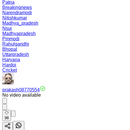
Patna
Breakingnews
Narendramodi
Nitishkumar
Madhya_pradesh
Nsui
Madhyapradesh
Pmmodi
Rahulgandhi
Bhopal
Uttarpradesh
Haryana
Hardoi
Cricket
prakash08770554
No video available
98