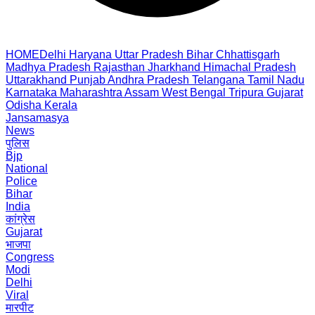
HOME
Delhi
Haryana
Uttar Pradesh
Bihar
Chhattisgarh
Madhya Pradesh
Rajasthan
Jharkhand
Himachal Pradesh
Uttarakhand
Punjab
Andhra Pradesh
Telangana
Tamil Nadu
Karnataka
Maharashtra
Assam
West Bengal
Tripura
Gujarat
Odisha
Kerala
Jansamasya
News
पुलिस
Bjp
National
Police
Bihar
India
कांग्रेस
Gujarat
भाजपा
Congress
Modi
Delhi
Viral
मारपीट