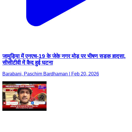
जामुड़िया में एनएच-19 के जेके नगर मोड़ पर भीषण सड़क हादसा,
सीसीटीवी में कैद हुई घटना
Barabani, Paschim Bardhaman | Feb 20, 2026