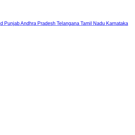
nd
Punjab
Andhra Pradesh
Telangana
Tamil Nadu
Karnataka