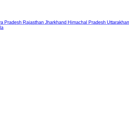
a Pradesh
Rajasthan
Jharkhand
Himachal Pradesh
Uttarakha
la