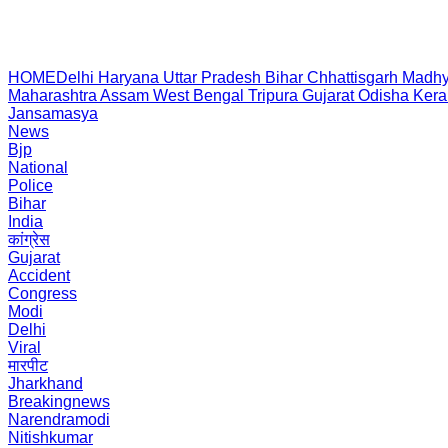
HOME
Delhi
Haryana
Uttar Pradesh
Bihar
Chhattisgarh
Madhy
Maharashtra
Assam
West Bengal
Tripura
Gujarat
Odisha
Kera
Jansamasya
News
Bjp
National
Police
Bihar
India
कांग्रेस
Gujarat
Accident
Congress
Modi
Delhi
Viral
मारपीट
Jharkhand
Breakingnews
Narendramodi
Nitishkumar