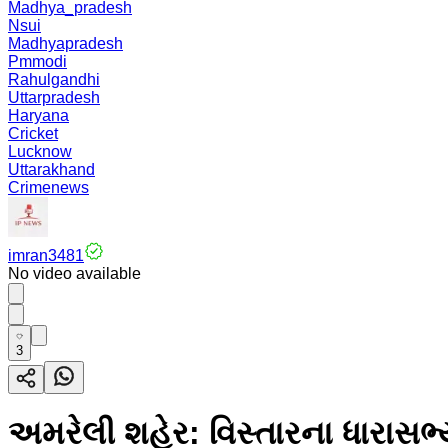
Madhya_pradesh
Nsui
Madhyapradesh
Pmmodi
Rahulgandhi
Uttarpradesh
Haryana
Cricket
Lucknow
Uttarakhand
Crimenews
imran3481
No video available
3
અમરેલી શહેર: વિસ્તારના ધારાસ