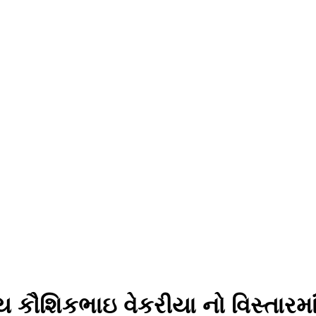
ભ્ય કૌશિકભાઇ વેકરીયા નો વિસ્તા