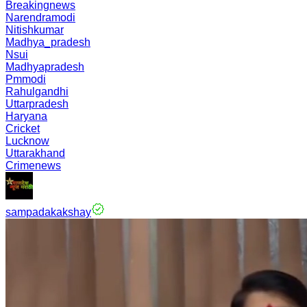
Breakingnews
Narendramodi
Nitishkumar
Madhya_pradesh
Nsui
Madhyapradesh
Pmmodi
Rahulgandhi
Uttarpradesh
Haryana
Cricket
Lucknow
Uttarakhand
Crimenews
sampadakakshay