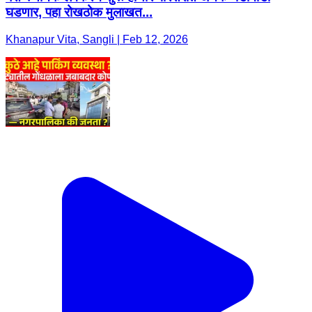
घडणार, पहा रोखठोक मुलाखत...
Khanapur Vita, Sangli | Feb 12, 2026