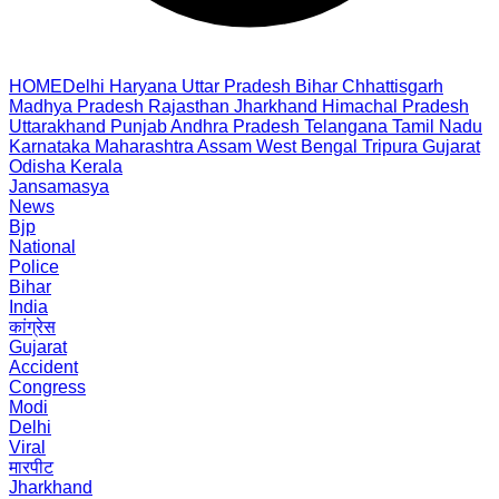
HOME
Delhi
Haryana
Uttar Pradesh
Bihar
Chhattisgarh
Madhya Pradesh
Rajasthan
Jharkhand
Himachal Pradesh
Uttarakhand
Punjab
Andhra Pradesh
Telangana
Tamil Nadu
Karnataka
Maharashtra
Assam
West Bengal
Tripura
Gujarat
Odisha
Kerala
Jansamasya
News
Bjp
National
Police
Bihar
India
कांग्रेस
Gujarat
Accident
Congress
Modi
Delhi
Viral
मारपीट
Jharkhand