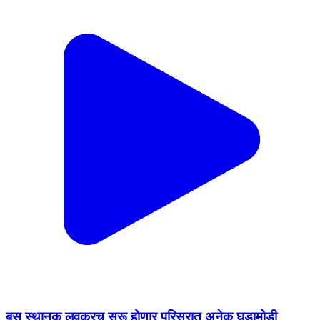
बस स्थानक लवकरच सुरू होणार परिसरात अनेक घडामोडी