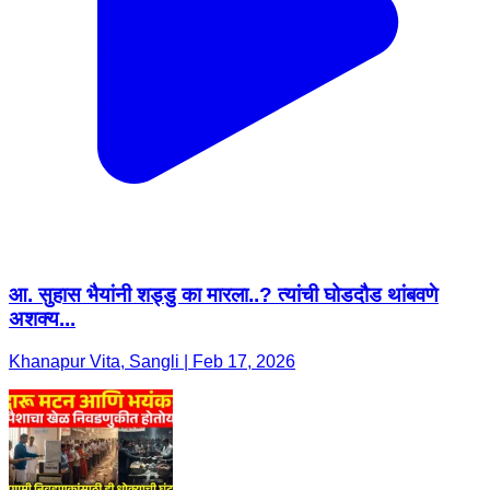
आ. सुहास भैयांनी शड्डु का मारला..? त्यांची घोडदौड थांबवणे
अशक्य...
Khanapur Vita, Sangli | Feb 17, 2026