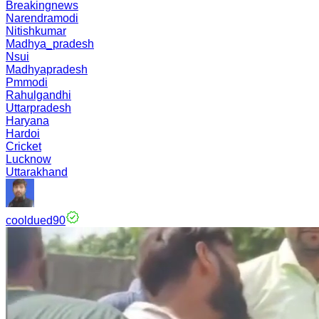
Breakingnews
Narendramodi
Nitishkumar
Madhya_pradesh
Nsui
Madhyapradesh
Pmmodi
Rahulgandhi
Uttarpradesh
Haryana
Hardoi
Cricket
Lucknow
Uttarakhand
cooldued90