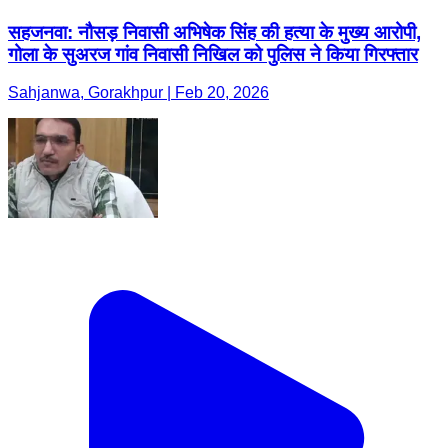
सहजनवा: नौसड़ निवासी अभिषेक सिंह की हत्या के मुख्य आरोपी,
गोला के सुअरज गांव निवासी निखिल को पुलिस ने किया गिरफ्तार
Sahjanwa, Gorakhpur | Feb 20, 2026