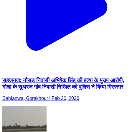
सहजनवा: नौसड़ निवासी अभिषेक सिंह की हत्या के मुख्य आरोपी,
गोला के सुअरज गांव निवासी निखिल को पुलिस ने किया गिरफ्तार
Sahjanwa, Gorakhpur | Feb 20, 2026