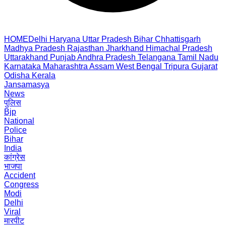
HOME
Delhi
Haryana
Uttar Pradesh
Bihar
Chhattisgarh
Madhya Pradesh
Rajasthan
Jharkhand
Himachal Pradesh
Uttarakhand
Punjab
Andhra Pradesh
Telangana
Tamil Nadu
Karnataka
Maharashtra
Assam
West Bengal
Tripura
Gujarat
Odisha
Kerala
Jansamasya
News
पुलिस
Bjp
National
Police
Bihar
India
कांग्रेस
भाजपा
Accident
Congress
Modi
Delhi
Viral
मारपीट