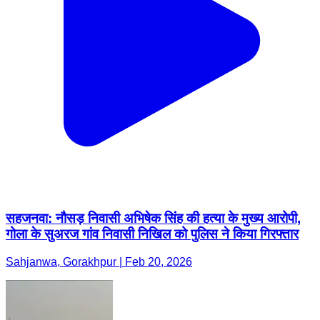
सहजनवा: नौसड़ निवासी अभिषेक सिंह की हत्या के मुख्य आरोपी,
गोला के सुअरज गांव निवासी निखिल को पुलिस ने किया गिरफ्तार
Sahjanwa, Gorakhpur | Feb 20, 2026