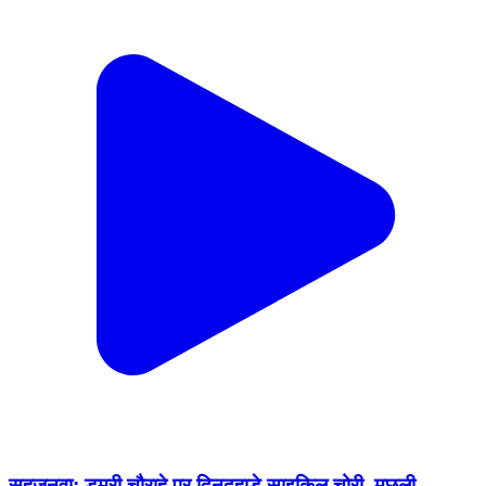
सहजनवा: डूमरी चौराहे पर दिनदहाड़े साइकिल चोरी, मछली