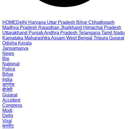
HOME
Delhi
Haryana
Uttar Pradesh
Bihar
Chhattisgarh
Madhya Pradesh
Rajasthan
Jharkhand
Himachal Pradesh
Uttarakhand
Punjab
Andhra Pradesh
Telangana
Tamil Nadu
Karnataka
Maharashtra
Assam
West Bengal
Tripura
Gujarat
Odisha
Kerala
Jansamasya
News
Bjp
National
Police
Bihar
India
कांग्रेस
बीजेपी
Gujarat
Accident
Congress
Modi
Delhi
Viral
मारपीट