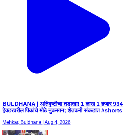
BULDHANA | अतिवृष्टीचा तडाखा! 1 लाख 1 हजार 934
हेक्टरवरील पिकांचे मोठे नुकसान; शेतकरी संकटात #shorts
Mehkar, Buldhana | Aug 4, 2026