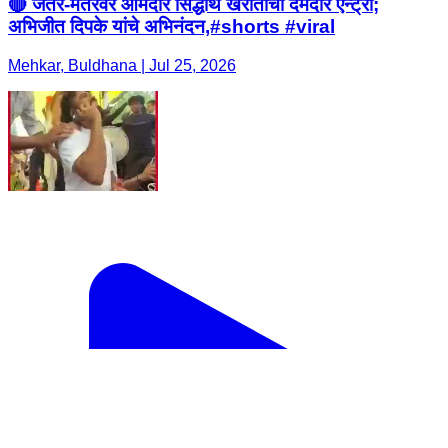
🔴 जंतर-मंतरवर आमदार सिद्धार्थ खरातांची दमदार एन्ट्री;
अभिजीत दिपके यांचे अभिनंदन,#shorts #viral
Mehkar, Buldhana | Jul 25, 2026