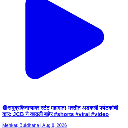
🔴समुद्रकिनाऱ्यावर स्टंट महागात! भरतीत अडकली पर्यटकांची
कार; JCB ने काढली बाहेर #shorts #viral #video
Mehkar, Buldhana | Aug 8, 2026