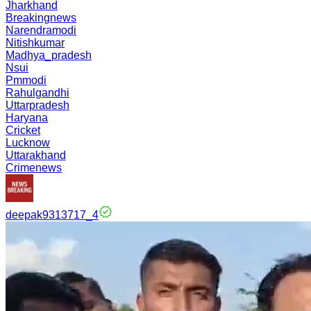
Jharkhand
Breakingnews
Narendramodi
Nitishkumar
Madhya_pradesh
Nsui
Pmmodi
Rahulgandhi
Uttarpradesh
Haryana
Cricket
Lucknow
Uttarakhand
Crimenews
deepak9313717_4