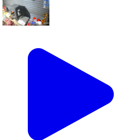
त्र्यंबकेश्वर: माळेगाव येथे किराणा दुकानात चोरी करतांनाचा प्रकार