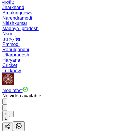
मारपीट
Jharkhand
Breakingnews
Narendramodi
Nitishkumar
Madhya_pradesh
Nsui
उत्तरप्रदेश
Pmmodi
Rahulgandhi
Uttarpradesh
Haryana
Cricket
Lucknow
mediafast
No video available
1