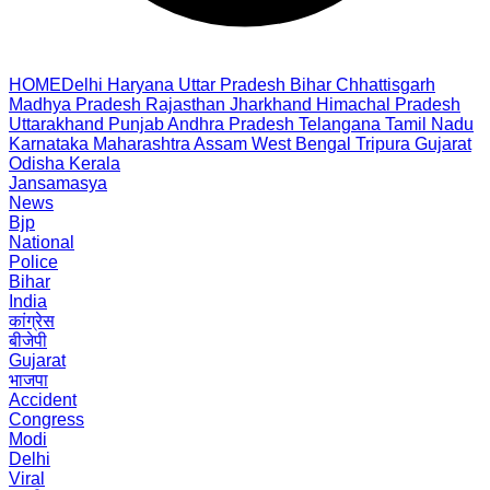
HOME
Delhi
Haryana
Uttar Pradesh
Bihar
Chhattisgarh
Madhya Pradesh
Rajasthan
Jharkhand
Himachal Pradesh
Uttarakhand
Punjab
Andhra Pradesh
Telangana
Tamil Nadu
Karnataka
Maharashtra
Assam
West Bengal
Tripura
Gujarat
Odisha
Kerala
Jansamasya
News
Bjp
National
Police
Bihar
India
कांग्रेस
बीजेपी
Gujarat
भाजपा
Accident
Congress
Modi
Delhi
Viral