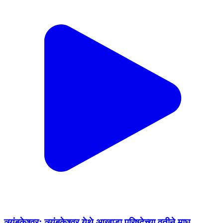
त्र्यंबकेश्वर: त्र्यंबकेश्वर येथे आखाडा परिषदेच्या वतीने माघ