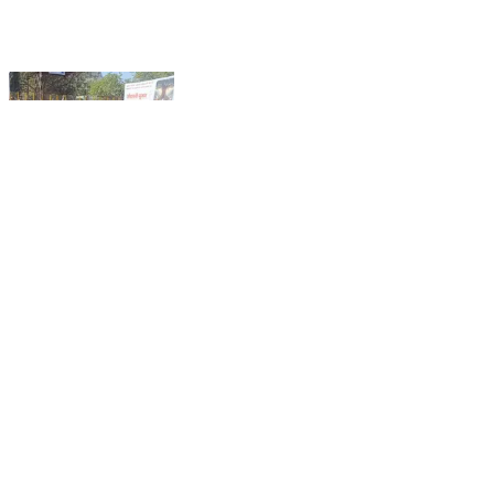
त्र्यंबकेश्वर: कुशावर्त येथे अहिल्या गोदावरी संगम घाटावर गौतम
ऋषी अहिल्या पूजन संपन्न . आखाडा परिषदेचाचा पुढाकार.