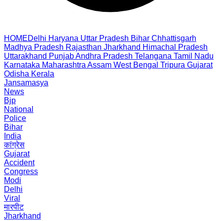
HOME
Delhi
Haryana
Uttar Pradesh
Bihar
Chhattisgarh
Madhya Pradesh
Rajasthan
Jharkhand
Himachal Pradesh
Uttarakhand
Punjab
Andhra Pradesh
Telangana
Tamil Nadu
Karnataka
Maharashtra
Assam
West Bengal
Tripura
Gujarat
Odisha
Kerala
Jansamasya
News
Bjp
National
Police
Bihar
India
कांग्रेस
Gujarat
Accident
Congress
Modi
Delhi
Viral
मारपीट
Jharkhand