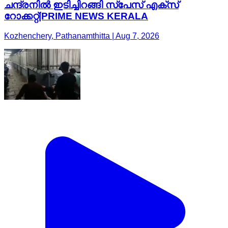
ചന്ദ്രനിൽ ഇടിച്ചിറങ്ങി സ്‌പേസ് എക്‌സ്
റോക്കറ്റ്|PRIME NEWS KERALA
Kozhenchery, Pathanamthitta | Aug 7, 2026