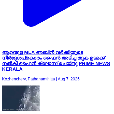
ആറന്മുള MLA അബിൻ വർക്കിയുടെ
നിർദ്ദേശപ്രകാരം ഫൈൻ അടിച്ച തുക ഉടമക്ക്
നൽകി ഫൈൻ ക്ലോസ് ചെയ്തു|PRIME NEWS
KERALA
Kozhenchery, Pathanamthitta | Aug 7, 2026