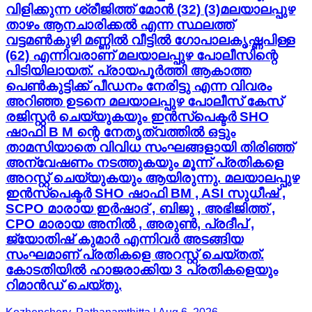
വിളിക്കുന്ന ശ്രീജിത്ത് മോൻ (32) (3)മലയാലപ്പുഴ
താഴം ആനചാരിക്കൽ എന്ന സ്ഥലത്ത്
വട്ടമൺകുഴി മണ്ണിൽ വീട്ടിൽ ഗോപാലകൃഷ്ണപിള്ള
(62) എന്നിവരാണ് മലയാലപ്പുഴ പോലീസിന്റെ
പിടിയിലായത്. പ്രായപൂർത്തി ആകാത്ത
പെൺകുട്ടിക്ക് പീഡനം നേരിട്ടു എന്ന വിവരം
അറിഞ്ഞ ഉടനെ മലയാലപ്പുഴ പോലീസ് കേസ്
രജിസ്റ്റർ ചെയ്യുകയും ഇൻസ്പെക്ടർ SHO
ഷാഫി B M ന്റെ നേതൃത്വത്തിൽ ഒട്ടും
താമസിയാതെ വിവിധ സംഘങ്ങളായി തിരിഞ്ഞ്
അന്വേഷണം നടത്തുകയും മൂന്ന് പ്രതികളെ
അറസ്റ്റ് ചെയ്യുകയും ആയിരുന്നു. മലയാലപ്പുഴ
ഇൻസ്പെക്ടർ SHO ഷാഫി BM , ASI സുധീഷ് ,
SCPO മാരായ ഇർഷാദ് , ബിജു , അഭിജിത്ത് ,
CPO മാരായ അനിൽ , അരുൺ, പ്രദീപ് ,
ജ്യോതിഷ് കുമാർ എന്നിവർ അടങ്ങിയ
സംഘമാണ് പ്രതികളെ അറസ്റ്റ് ചെയ്തത്.
കോടതിയിൽ ഹാജരാക്കിയ 3 പ്രതികളെയും
റിമാൻഡ് ചെയ്തു.