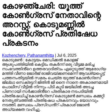
കോഴഞ്ചേരി: യൂത്ത്
കോൺഗ്രസ് നേതാവിന്റെ
അറസ്റ്റ്, കൊടുമണ്ണിൽ
കോൺഗ്രസ് പ്രതിഷേധ
പ്രകടനം
Kozhenchery, Pathanamthitta
|
Jul 6, 2025
കൊടുമൺ : കോട്ടയം മെഡിക്കൽ കോളജ്
ആശുപത്രിയിൽ കെട്ടിടം തകർന്ന് ഒരു വീട്ടമ്മ മരിച്ച
സംഭവത്തിൻ്റെ ഉത്തരവാദിത്വം ഏറ്റെടുത്ത് ആരോഗ്യ
മന്ത്രി വീണാ ജോർജ് രാജിവയ്ക്കണമെന്ന് ആവശ്യപ്പെട്ട്
പത്തനംതിട്ടയിൽ സമരം ചെയ്ത യൂത്ത് കോൺഗ്രസ്
ജില്ലാ സെക്രട്ടറി ജിതിൻ ജി നൈ നാനെ അകാരണമായി
പൊലീസ് വീട്ടിൽ നിന്നും പിടി കൂടി ജയിലിൽ അടച്ച
പിണറായി സർക്കാരിൻ്റെ പ്രതികാര നടപടിയിൽ
പ്രതിഷേധിച്ച് കോൺഗ്രസ് കൊടുമൺ മണ്ഡലം കമ്മറ്റി
നേതൃത്വത്തിൽ പ്രതിഷേധ പ്രകടനവും യോഗവും
നടത്തി. മണ്ഡലം പ്രസിഡൻ്റ് പ്രകാശ് ജോൺ
അധ്യക്ഷത വഹിച്ചു.