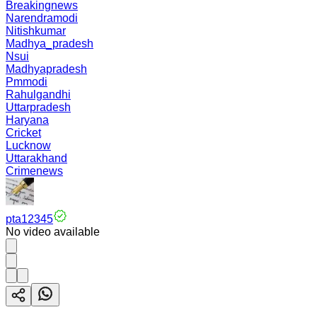
Breakingnews
Narendramodi
Nitishkumar
Madhya_pradesh
Nsui
Madhyapradesh
Pmmodi
Rahulgandhi
Uttarpradesh
Haryana
Cricket
Lucknow
Uttarakhand
Crimenews
pta12345
No video available