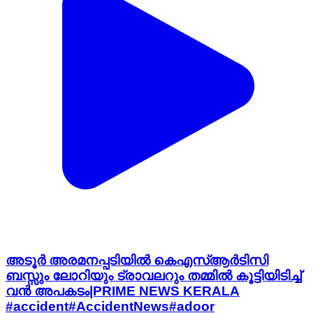
അടൂർ അരമനപ്പടിയിൽ കെഎസ്ആർടിസി
ബസ്സും ലോറിയും ട്രാവലറും തമ്മിൽ കൂട്ടിയിടിച്ച്
വൻ അപകടം|PRIME NEWS KERALA
#accident#AccidentNews#adoor