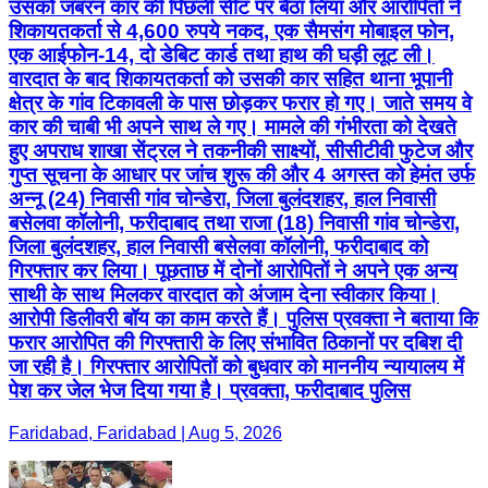
उसको जबरन कार की पिछली सीट पर बैठा लिया और आरोपितों ने
शिकायतकर्ता से 4,600 रुपये नकद, एक सैमसंग मोबाइल फोन,
एक आईफोन-14, दो डेबिट कार्ड तथा हाथ की घड़ी लूट ली।
वारदात के बाद शिकायतकर्ता को उसकी कार सहित थाना भूपानी
क्षेत्र के गांव टिकावली के पास छोड़कर फरार हो गए। जाते समय वे
कार की चाबी भी अपने साथ ले गए। मामले की गंभीरता को देखते
हुए अपराध शाखा सेंट्रल ने तकनीकी साक्ष्यों, सीसीटीवी फुटेज और
गुप्त सूचना के आधार पर जांच शुरू की और 4 अगस्त को हेमंत उर्फ
अन्नू (24) निवासी गांव चोन्डेरा, जिला बुलंदशहर, हाल निवासी
बसेलवा कॉलोनी, फरीदाबाद तथा राजा (18) निवासी गांव चोन्डेरा,
जिला बुलंदशहर, हाल निवासी बसेलवा कॉलोनी, फरीदाबाद को
गिरफ्तार कर लिया। पूछताछ में दोनों आरोपितों ने अपने एक अन्य
साथी के साथ मिलकर वारदात को अंजाम देना स्वीकार किया।
आरोपी डिलीवरी बॉय का काम करते हैं। पुलिस प्रवक्ता ने बताया कि
फरार आरोपित की गिरफ्तारी के लिए संभावित ठिकानों पर दबिश दी
जा रही है। गिरफ्तार आरोपितों को बुधवार को माननीय न्यायालय में
पेश कर जेल भेज दिया गया है। प्रवक्ता, फरीदाबाद पुलिस
Faridabad, Faridabad | Aug 5, 2026