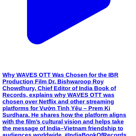
Why WAVES OTT Was Chosen for the IBR
Production Film Dr. Bishwaroop Roy
Chowdhury, Chief Editor of India Book of
Records, explains why WAVES OTT was
chosen over Netflix and other streaming
platforms for Vườn Tình Yêu – Prem Ki
Surdhara. He shares how the platform aligns
with the film’s cultural vision and helps take
the message of India–Vietnam friendship to
audiences worldwide. #IndiaBookOfRecords