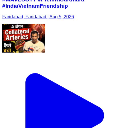
#IndiaVietnamFriendship
Faridabad, Faridabad | Aug 5, 2026