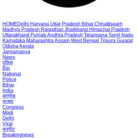
HOME
Delhi
Haryana
Uttar Pradesh
Bihar
Chhattisgarh
Madhya Pradesh
Rajasthan
Jharkhand
Himachal Pradesh
Uttarakhand
Punjab
Andhra Pradesh
Telangana
Tamil Nadu
Karnataka
Maharashtra
Assam
West Bengal
Tripura
Gujarat
Odisha
Kerala
Jansamasya
News
पुलिस
Bjp
National
Police
Bihar
India
कांग्रेस
भाजपा
Congress
Modi
Delhi
Viral
मारपीट
Breakingnews