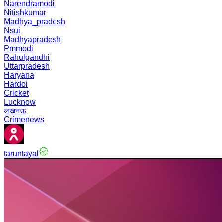
Narendramodi
Nitishkumar
Madhya_pradesh
Nsui
Madhyapradesh
Pmmodi
Rahulgandhi
Uttarpradesh
Haryana
Hardoi
Cricket
Lucknow
लखनऊ
Crimenews
taruntayal