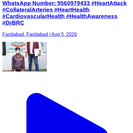
WhatsApp Number: 9560979433 #HeartAttack
#CollateralArteries #HeartHealth
#CardiovascularHealth #HealthAwareness
#DrBRC
Faridabad, Faridabad | Aug 5, 2026