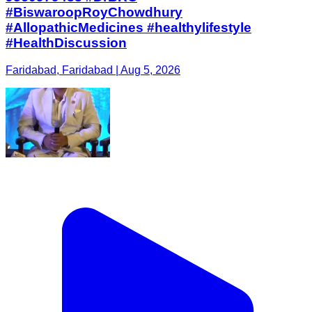
#BiswaroopRoyChowdhury
#AllopathicMedicines #healthylifestyle
#HealthDiscussion
Faridabad, Faridabad | Aug 5, 2026