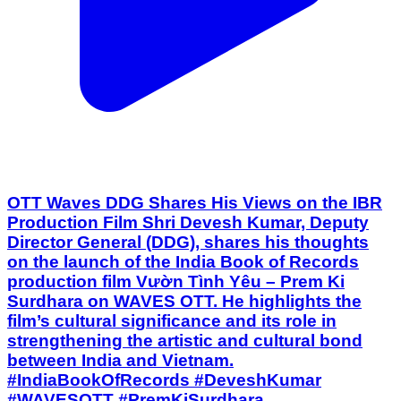
OTT Waves DDG Shares His Views on the IBR
Production Film Shri Devesh Kumar, Deputy
Director General (DDG), shares his thoughts
on the launch of the India Book of Records
production film Vườn Tình Yêu – Prem Ki
Surdhara on WAVES OTT. He highlights the
film’s cultural significance and its role in
strengthening the artistic and cultural bond
between India and Vietnam.
#IndiaBookOfRecords #DeveshKumar
#WAVESOTT #PremKiSurdhara