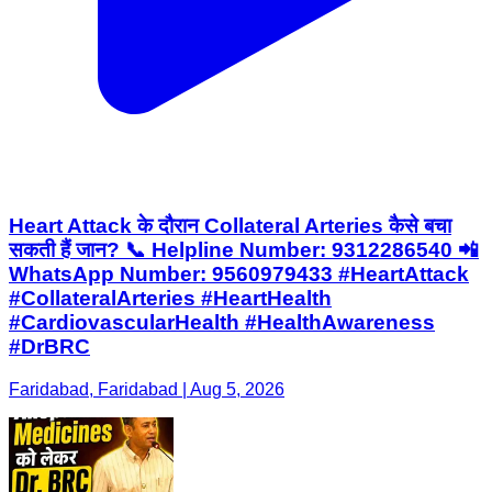
Heart Attack के दौरान Collateral Arteries कैसे बचा
सकती हैं जान? 📞 Helpline Number: 9312286540 📲
WhatsApp Number: 9560979433 #HeartAttack
#CollateralArteries #HeartHealth
#CardiovascularHealth #HealthAwareness
#DrBRC
Faridabad, Faridabad | Aug 5, 2026