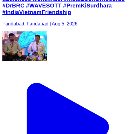
#DrBRC #WAVESOTT #PremKiSurdhara
#IndiaVietnamFriendship
Faridabad, Faridabad | Aug 5, 2026