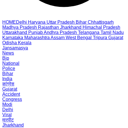
HOME
Delhi
Haryana
Uttar Pradesh
Bihar
Chhattisgarh
Madhya Pradesh
Rajasthan
Jharkhand
Himachal Pradesh
Uttarakhand
Punjab
Andhra Pradesh
Telangana
Tamil Nadu
Karnataka
Maharashtra
Assam
West Bengal
Tripura
Gujarat
Odisha
Kerala
Jansamasya
News
Bjp
National
Police
Bihar
India
कांग्रेस
Gujarat
Accident
Congress
Modi
Delhi
Viral
मारपीट
Jharkhand