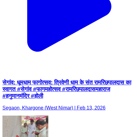
सेगांव: धूमधाम फागोत्सव: त्रिवेणी धाम के संत रामरिछपालदास का
स्वागत #सेगांव #फागमहोत्सव #रामरिछपालदासमहाराज
#हनुमानमंदिर #होली
Segaon, Khargone (West Nimar) | Feb 13, 2026