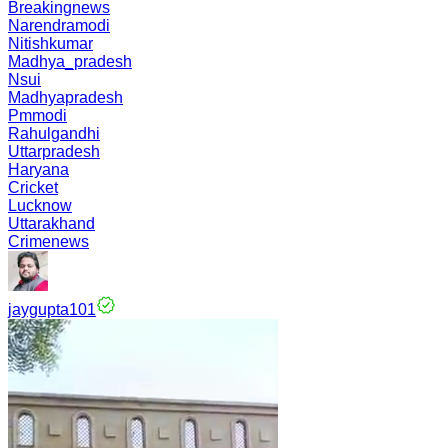
Breakingnews
Narendramodi
Nitishkumar
Madhya_pradesh
Nsui
Madhyapradesh
Pmmodi
Rahulgandhi
Uttarpradesh
Haryana
Cricket
Lucknow
Uttarakhand
Crimenews
jaygupta101