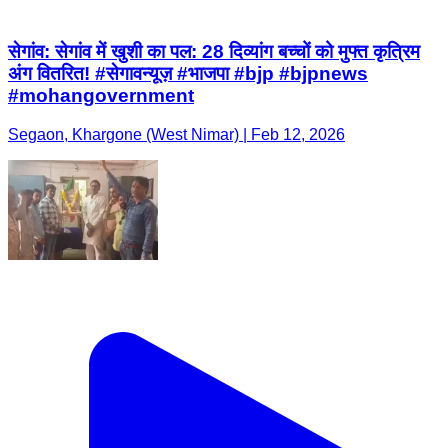
सेगांव: सेगांव में खुशी का पल: 28 दिव्यांग बच्चों को मुफ्त कृत्रिम
अंग वितरित! #सेगावन्यूज़ #भाजपा #bjp #bjpnews
#mohangovernment
Segaon, Khargone (West Nimar) | Feb 12, 2026