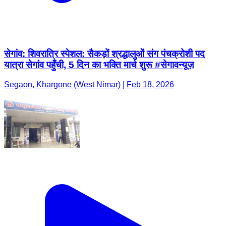
सेगांव: शिवरात्रि स्पेशल: सैकड़ों श्रद्धालुओं संग पंचक्रोशी पद
यात्रा सेगांव पहुँची, 5 दिन का भक्ति मार्च शुरू #सेगावन्यूज़
Segaon, Khargone (West Nimar) | Feb 18, 2026