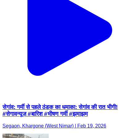
सेगांव: गर्मी से पहले ठंडक का धमाका: सेगांव की रात भीगी!
#सेगावन्यूज़ #बारिश #भीषण गर्मी #झमाझम
Segaon, Khargone (West Nimar) | Feb 19, 2026