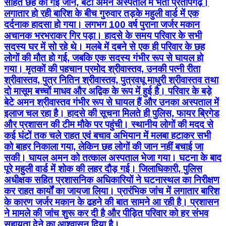
सहित छह की गई जान, बेटा अमन अस्पताल में भर्ती प्रतापगढ़।
लगातार हो रही बारिश के बीच गुरुवार तड़के महुली वार्ड में एक
दर्दनाक हादसा हो गया। लगभग 100 वर्ष पुराना जर्जर मकान
अचानक भरभराकर गिर पड़ा। हादसे के समय परिवार के सभी
सदस्य घर में सो रहे थे। मलबे में दबने से एक ही परिवार के छह
लोगों की मौत हो गई, जबकि एक सदस्य गंभीर रूप से घायल हो
गया। मृतकों की पहचान प्रमोद श्रीवास्तव, उनकी पत्नी रीता
श्रीवास्तव, पुत्र नितिन श्रीवास्तव, पुत्रवधू माधुरी श्रीवास्तव तथा
दो मासूम बच्चों माधव और अद्विक के रूप में हुई है। परिवार के बड़े
बेटे अमन श्रीवास्तव गंभीर रूप से घायल हैं और उनका अस्पताल में
इलाज चल रहा है। हादसे की सूचना मिलते ही पुलिस, फायर ब्रिगेड
और प्रशासन की टीम मौके पर पहुंची। स्थानीय लोगों की मदद से
कई घंटों तक चले राहत एवं बचाव अभियान में मलबा हटाकर सभी
को बाहर निकाला गया, लेकिन छह लोगों की जान नहीं बचाई जा
सकी। घायल अमन को तत्काल अस्पताल भेजा गया। घटना के बाद
पूरे महुली वार्ड में शोक की लहर दौड़ गई। जिलाधिकारी, पुलिस
अधीक्षक सहित प्रशासनिक अधिकारियों ने घटनास्थल का निरीक्षण
कर राहत कार्यों का जायजा लिया। प्रारंभिक जांच में लगातार बारिश
के कारण जर्जर मकान के ढहने की बात सामने आ रही है। प्रशासन
ने मामले की जांच शुरू कर दी है और पीड़ित परिवार को हर संभव
सहायता देने का आश्वासन दिया है।