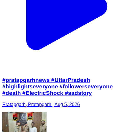
#pratapgarhnews #UttarPradesh
#highlightseveryone #followerseveryone
#death #ElectricShock #sadstory
Pratapgarh, Pratapgarh | Aug 5, 2026