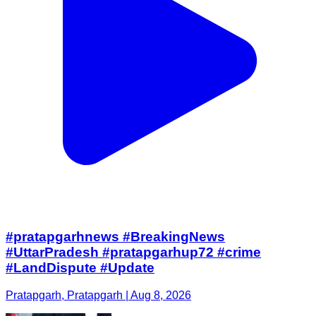
#pratapgarhnews #BreakingNews
#UttarPradesh #pratapgarhup72 #crime
#LandDispute #Update
Pratapgarh, Pratapgarh | Aug 8, 2026