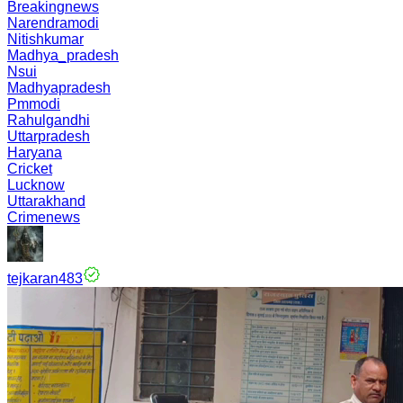
Breakingnews
Narendramodi
Nitishkumar
Madhya_pradesh
Nsui
Madhyapradesh
Pmmodi
Rahulgandhi
Uttarpradesh
Haryana
Cricket
Lucknow
Uttarakhand
Crimenews
tejkaran483