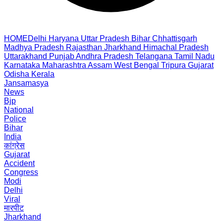
HOME
Delhi
Haryana
Uttar Pradesh
Bihar
Chhattisgarh
Madhya Pradesh
Rajasthan
Jharkhand
Himachal Pradesh
Uttarakhand
Punjab
Andhra Pradesh
Telangana
Tamil Nadu
Karnataka
Maharashtra
Assam
West Bengal
Tripura
Gujarat
Odisha
Kerala
Jansamasya
News
Bjp
National
Police
Bihar
India
कांग्रेस
Gujarat
Accident
Congress
Modi
Delhi
Viral
मारपीट
Jharkhand