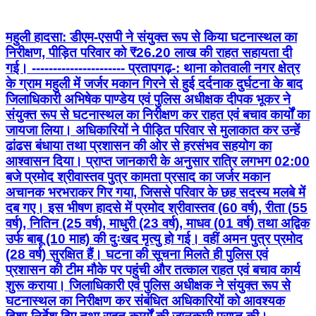
महुली हादसा: डीएम-एसपी ने संयुक्त रूप से किया घटनास्थल का
निरीक्षण, पीड़ित परिवार को ₹26.20 लाख की राहत सहायता दी
गई। ---------------------- प्रतापगढ़-: थाना कोतवाली नगर क्षेत्र
के ग्राम महुली में जर्जर मकान गिरने से हुई दर्दनाक दुर्घटना के बाद
जिलाधिकारी अभिषेक पाण्डेय एवं पुलिस अधीक्षक दीपक भूकर ने
संयुक्त रूप से घटनास्थल का निरीक्षण कर राहत एवं बचाव कार्यों का
जायजा लिया। अधिकारियों ने पीड़ित परिवार से मुलाकात कर उन्हें
ढांढस बंधाया तथा प्रशासन की ओर से हरसंभव सहयोग का
आश्वासन दिया। प्राप्त जानकारी के अनुसार रात्रि लगभग 02:00
बजे प्रमोद श्रीवास्तव पुत्र कामता प्रसाद का जर्जर मकान
अचानक भरभराकर गिर गया, जिससे परिवार के छह सदस्य मलबे में
दब गए। इस भीषण हादसे में प्रमोद श्रीवास्तव (60 वर्ष), रीता (55
वर्ष), नितिन (25 वर्ष), माधुरी (23 वर्ष), माधव (01 वर्ष) तथा अद्विक
उर्फ बाबू (10 माह) की दुःखद मृत्यु हो गई। वहीं अमन पुत्र प्रमोद
(28 वर्ष) सुरक्षित हैं। घटना की सूचना मिलते ही पुलिस एवं
प्रशासन की टीम मौके पर पहुंची और तत्काल राहत एवं बचाव कार्य
शुरू कराया। जिलाधिकारी एवं पुलिस अधीक्षक ने संयुक्त रूप से
घटनास्थल का निरीक्षण कर संबंधित अधिकारियों को आवश्यक