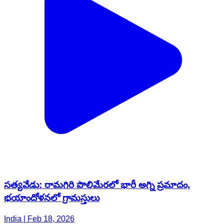
సత్యవేడు: రామగిరి పొలిమేరలో భారీ అగ్ని ప్రమాదం,
భయాందోళనలో గ్రామస్తులు
India | Feb 18, 2026