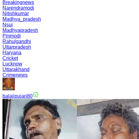
Breakingnews
Narendramodi
Nitishkumar
Madhya_pradesh
Nsui
Madhyapradesh
Pmmodi
Rahulgandhi
Uttarpradesh
Haryana
Cricket
Lucknow
Uttarakhand
Crimenews
balajipujari80