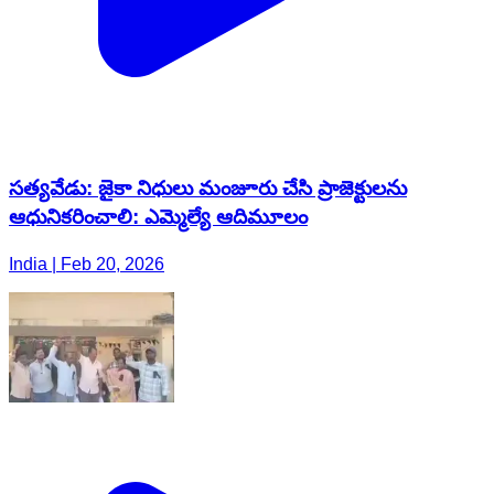
సత్యవేడు: జైకా నిధులు మంజూరు చేసి ప్రాజెక్టులను
ఆధునికరించాలి: ఎమ్మెల్యే ఆదిమూలం
India | Feb 20, 2026