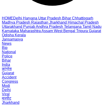
HOME
Delhi
Haryana
Uttar Pradesh
Bihar
Chhattisgarh
Madhya Pradesh
Rajasthan
Jharkhand
Himachal Pradesh
Uttarakhand
Punjab
Andhra Pradesh
Telangana
Tamil Nadu
Karnataka
Maharashtra
Assam
West Bengal
Tripura
Gujarat
Odisha
Kerala
Jansamasya
News
Bjp
National
Police
Bihar
India
कांग्रेस
Gujarat
Accident
Congress
Modi
Delhi
Viral
मारपीट
Jharkhand