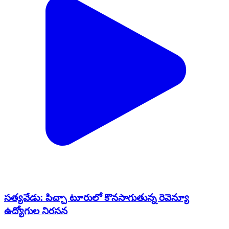
సత్యవేడు: పిచ్చా టూరులో కొనసాగుతున్న రెవెన్యూ
ఉద్యోగుల నిరసన