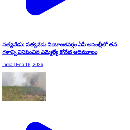
సత్యవేడు: సత్యవేడు నియోజకవర్గం ఏపీ అసెంబ్లీలో తన
గళాన్ని వినిపించిన ఎమ్మెల్యే కోనేటి ఆదిమూలం
India | Feb 18, 2026