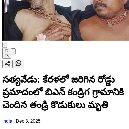
25
సత్యవేడు: కేరళలో జరిగిన రోడ్డు
ప్రమాదంలో బిఎన్ కండ్రిగ గ్రామానికి
చెందిన తండ్రి కొడుకులు మృతి
India
|
Dec 3, 2025