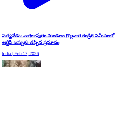
సత్యవేడు: నాగలాపురం మండలం గొల్లవారి కండ్రిక సమీపంలో
ఆర్టీసీ బస్సుకు తప్పిన ప్రమాదం
India | Feb 17, 2026