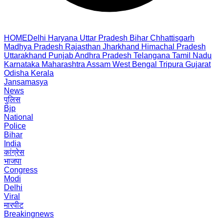
HOME
Delhi
Haryana
Uttar Pradesh
Bihar
Chhattisgarh
Madhya Pradesh
Rajasthan
Jharkhand
Himachal Pradesh
Uttarakhand
Punjab
Andhra Pradesh
Telangana
Tamil Nadu
Karnataka
Maharashtra
Assam
West Bengal
Tripura
Gujarat
Odisha
Kerala
Jansamasya
News
पुलिस
Bjp
National
Police
Bihar
India
कांग्रेस
भाजपा
Congress
Modi
Delhi
Viral
मारपीट
Breakingnews