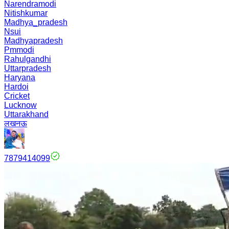
Narendramodi
Nitishkumar
Madhya_pradesh
Nsui
Madhyapradesh
Pmmodi
Rahulgandhi
Uttarpradesh
Haryana
Hardoi
Cricket
Lucknow
Uttarakhand
लखनऊ
7879414099