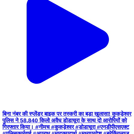
बिना नंबर की स्प्लेंडर बाइक पर तस्करी का बड़ा खुलासा! कुकड़ेश्वर
पुलिस ने 58.840 किलो अवैध डोडाचूरा के साथ दो आरोपियों को
गिरफ्तार किया। #नीमच #कुकड़ेश्वर #डोडाचूरा #एनडीपीएसएक्ट
#पुलिसकार्रवाई #अपराध #मादकपदार्थ #मध्यप्रदेश #ब्रेकिंगन्यूज