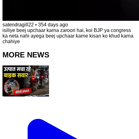
satendragill22
•
354 days ago
isiliye beej upchaar karna zaroori hai, koi BJP ya congress
ka neta nahi ayega beej upchaar karne kisan ko khud karna
chahiye
MORE NEWS