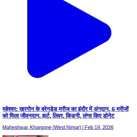
महेश्वर: खरगोन के ब्रेनडेड मरीज का इंदौर में अंगदान, 6 मरीजों
को मिला जीवनदान, हार्ट, लिवर, किडनी, लंग्स किए डोनेट
Maheshwar, Khargone (West Nimar) | Feb 19, 2026