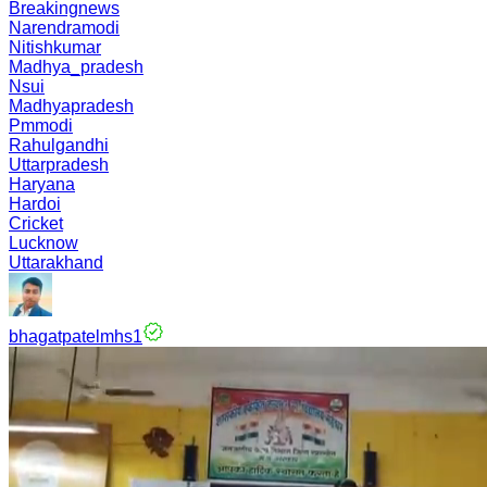
Breakingnews
Narendramodi
Nitishkumar
Madhya_pradesh
Nsui
Madhyapradesh
Pmmodi
Rahulgandhi
Uttarpradesh
Haryana
Hardoi
Cricket
Lucknow
Uttarakhand
bhagatpatelmhs1