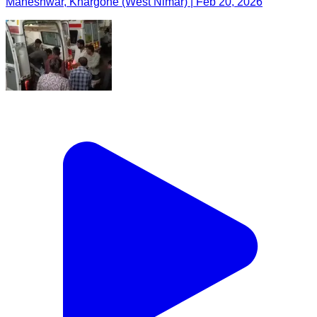
Maheshwar, Khargone (West Nimar) | Feb 20, 2026