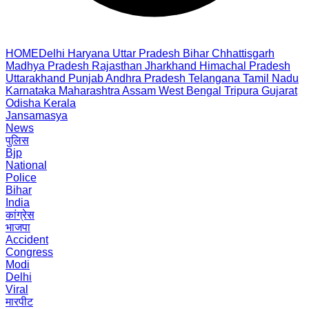
HOME
Delhi
Haryana
Uttar Pradesh
Bihar
Chhattisgarh
Madhya Pradesh
Rajasthan
Jharkhand
Himachal Pradesh
Uttarakhand
Punjab
Andhra Pradesh
Telangana
Tamil Nadu
Karnataka
Maharashtra
Assam
West Bengal
Tripura
Gujarat
Odisha
Kerala
Jansamasya
News
पुलिस
Bjp
National
Police
Bihar
India
कांग्रेस
भाजपा
Accident
Congress
Modi
Delhi
Viral
मारपीट