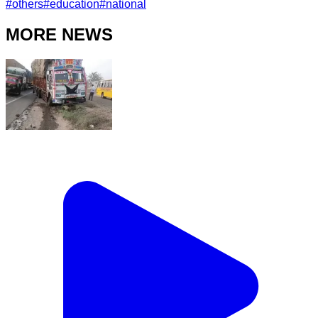
#
others
#
education
#
national
MORE NEWS