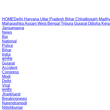
HOME
Delhi
Haryana
Uttar Pradesh
Bihar
Chhattisgarh
Madhy
Maharashtra
Assam
West Bengal
Tripura
Gujarat
Odisha
Kera
Jansamasya
News
Bjp
National
Police
Bihar
India
कांग्रेस
Gujarat
Accident
Congress
Modi
Delhi
Viral
मारपीट
Jharkhand
Breakingnews
Narendramodi
Nitishkumar