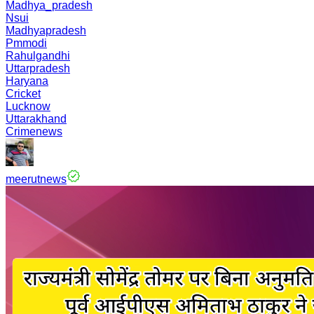
Madhya_pradesh
Nsui
Madhyapradesh
Pmmodi
Rahulgandhi
Uttarpradesh
Haryana
Cricket
Lucknow
Uttarakhand
Crimenews
meerutnews