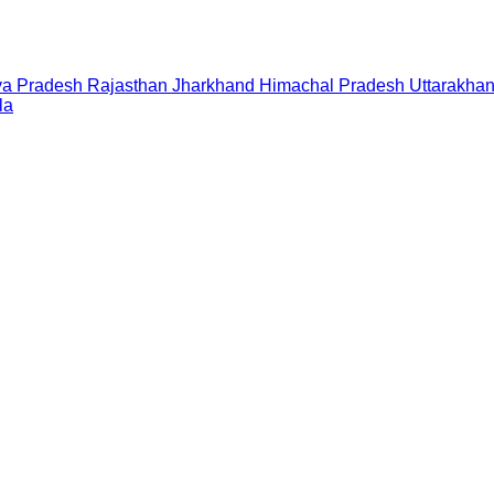
a Pradesh
Rajasthan
Jharkhand
Himachal Pradesh
Uttarakha
la