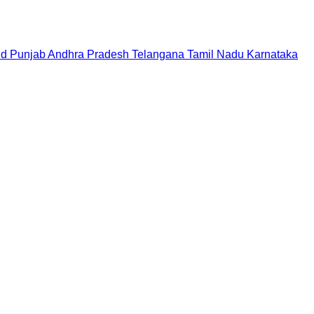
nd
Punjab
Andhra Pradesh
Telangana
Tamil Nadu
Karnataka