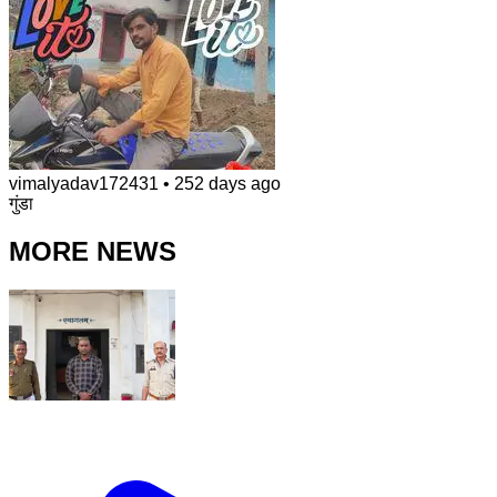
vimalyadav172431
•
252 days ago
गुंडा
MORE NEWS