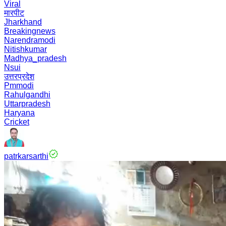
Viral
मारपीट
Jharkhand
Breakingnews
Narendramodi
Nitishkumar
Madhya_pradesh
Nsui
उत्तरप्रदेश
Pmmodi
Rahulgandhi
Uttarpradesh
Haryana
Cricket
patrkarsarthi