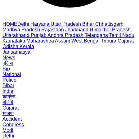
HOME
Delhi
Haryana
Uttar Pradesh
Bihar
Chhattisgarh
Madhya Pradesh
Rajasthan
Jharkhand
Himachal Pradesh
Uttarakhand
Punjab
Andhra Pradesh
Telangana
Tamil Nadu
Karnataka
Maharashtra
Assam
West Bengal
Tripura
Gujarat
Odisha
Kerala
Jansamasya
News
पुलिस
Bjp
National
Police
Bihar
India
कांग्रेस
बीजेपी
Gujarat
भाजपा
Accident
Congress
Modi
Delhi