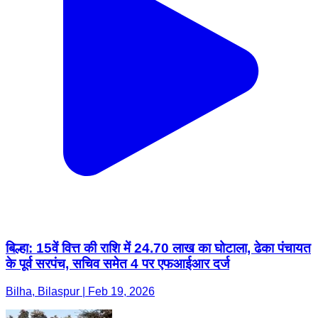
बिल्हा: 15वें वित्त की राशि में 24.70 लाख का घोटाला, ढेका पंचायत
के पूर्व सरपंच, सचिव समेत 4 पर एफआईआर दर्ज
Bilha, Bilaspur | Feb 19, 2026