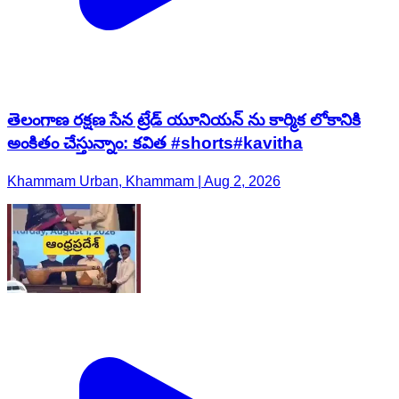
తెలంగాణ రక్షణ సేన ట్రేడ్ యూనియన్ ను కార్మిక లోకానికి
అంకితం చేస్తున్నాం: కవిత #shorts#kavitha
Khammam Urban, Khammam | Aug 2, 2026