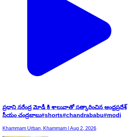
ప్రధాని నరేంద్ర మోడీ కి శాలువాతో సత్కారించిన ఆంధ్రప్రదేశ్
సీయం చంద్రబాబు#shorts#chandrababu#modi
Khammam Urban, Khammam | Aug 2, 2026