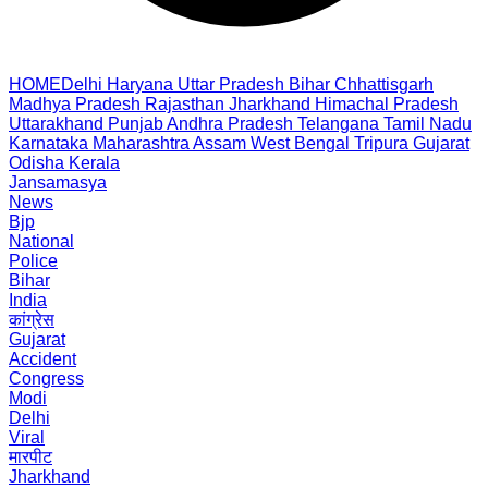
HOME
Delhi
Haryana
Uttar Pradesh
Bihar
Chhattisgarh
Madhya Pradesh
Rajasthan
Jharkhand
Himachal Pradesh
Uttarakhand
Punjab
Andhra Pradesh
Telangana
Tamil Nadu
Karnataka
Maharashtra
Assam
West Bengal
Tripura
Gujarat
Odisha
Kerala
Jansamasya
News
Bjp
National
Police
Bihar
India
कांग्रेस
Gujarat
Accident
Congress
Modi
Delhi
Viral
मारपीट
Jharkhand