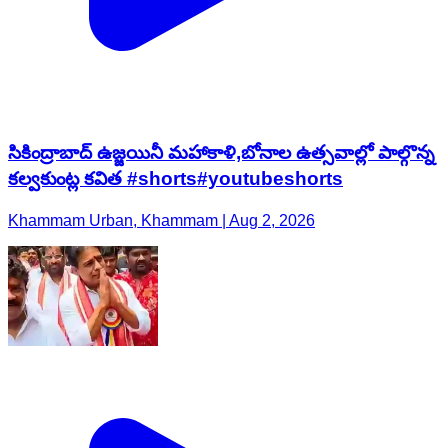
సికింద్రాబాద్ ఉజ్జయినీ మహాకాళి,బోనాల ఉత్సవాల్లో పాల్గొన్న
కల్వకుంట్ల కవిత #shorts#youtubeshorts
Khammam Urban, Khammam | Aug 2, 2026