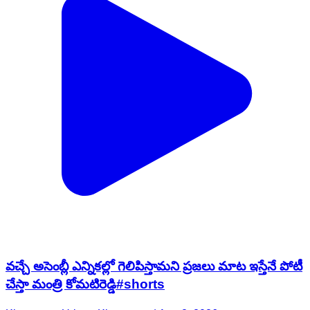
వచ్చే అసెంబ్లీ ఎన్నికల్లో గెలిపిస్తామని ప్రజలు మాట ఇస్తేనే పోటీ
చేస్తా మంత్రి కోమటిరెడ్డి#shorts