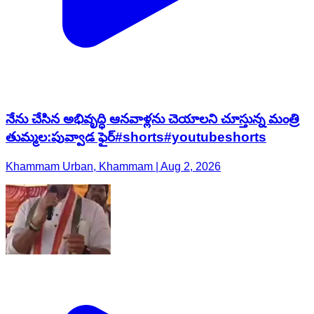
నేను చేసిన అభివృద్ధి ఆనవాళ్లను చెయాలని చూస్తున్న మంత్రి
తుమ్మల:పువ్వాడ ఫైర్#shorts#youtubeshorts
Khammam Urban, Khammam | Aug 2, 2026