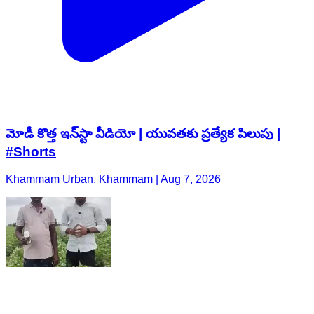
మోడీ కొత్త ఇన్‌స్టా వీడియో | యువతకు ప్రత్యేక పిలుపు |
#Shorts
Khammam Urban, Khammam | Aug 7, 2026