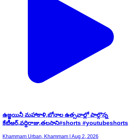
ఉజ్జయినీ మహాకాళి,బోనాల ఉత్సవాల్లో పాల్గొన్న
కేటీఆర్,వద్దిరాజు,తలసాని#shorts #youtubeshorts
Khammam Urban, Khammam | Aug 2, 2026