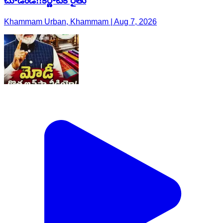
చూడండి!!కర్ణాటక రైతు
Khammam Urban, Khammam | Aug 7, 2026