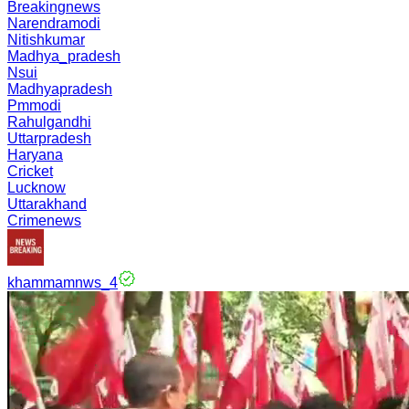
Breakingnews
Narendramodi
Nitishkumar
Madhya_pradesh
Nsui
Madhyapradesh
Pmmodi
Rahulgandhi
Uttarpradesh
Haryana
Cricket
Lucknow
Uttarakhand
Crimenews
khammamnws_4