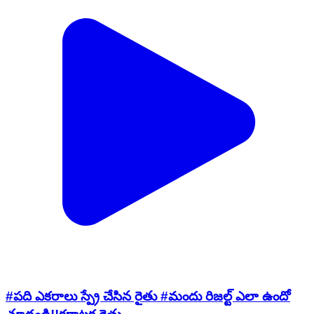
#పది ఎకరాలు స్ప్రే చేసిన రైతు #మందు రిజల్ట్ ఎలా ఉందో