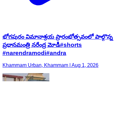
భోగపురం విమానాశ్రయ ప్రారంభోత్సవంలో పాల్గొన్న
ప్రధానమంత్రి నరేంద్ర మోడీ#shorts
#narendramodi#andra
Khammam Urban, Khammam | Aug 1, 2026