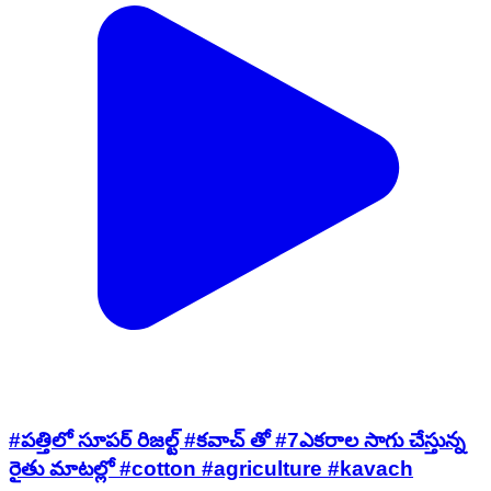
#పత్తిలో సూపర్ రిజల్ట్ #కవాచ్ తో #7ఎకరాల సాగు చేస్తున్న
రైతు మాటల్లో #cotton #agriculture #kavach