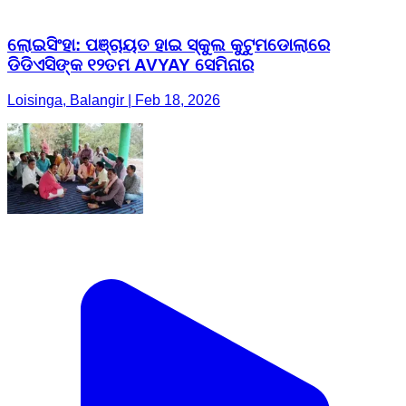
ଲୋଇସିଂହା: ପଞ୍ଚାୟତ ହାଇ ସ୍କୁଲ କୁଟୁମଡୋଲାରେ
ଡିଡିଏସିଙ୍କ ୧୨ତମ AVYAY ସେମିନାର
Loisinga, Balangir | Feb 18, 2026