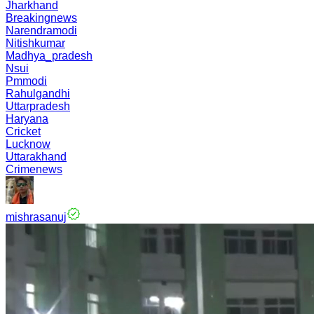
Jharkhand
Breakingnews
Narendramodi
Nitishkumar
Madhya_pradesh
Nsui
Pmmodi
Rahulgandhi
Uttarpradesh
Haryana
Cricket
Lucknow
Uttarakhand
Crimenews
mishrasanuj