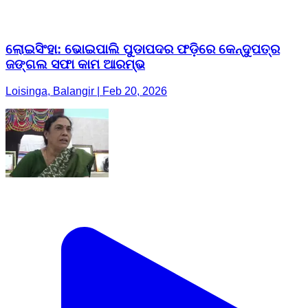
ଲୋଇସିଂହା: ଭୋଇପାଲି ପୁଡାପଦର ଫଡ଼ିରେ କେନ୍ଦୁପତ୍ର
ଜଙ୍ଗଲ ସଫା କାମ ଆରମ୍ଭ
Loisinga, Balangir | Feb 20, 2026