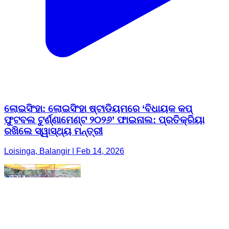
ଲୋଇସିଂହା: ଲୋଇସିଂହା ଷ୍ଟାଡିୟମରେ ‘ବିଧାୟକ କପ୍
ଫୁଟବଲ ଟୁର୍ଣ୍ଣାମେଣ୍ଟ ୨୦୨୬’ ଫାଇନାଲ: ପ୍ରତିକ୍ରିୟା
ରଖିଲେ ସ୍ୱାସ୍ଥ୍ୟ ମନ୍ତ୍ରୀ
Loisinga, Balangir | Feb 14, 2026