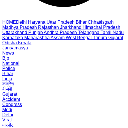
HOME
Delhi
Haryana
Uttar Pradesh
Bihar
Chhattisgarh
Madhya Pradesh
Rajasthan
Jharkhand
Himachal Pradesh
Uttarakhand
Punjab
Andhra Pradesh
Telangana
Tamil Nadu
Karnataka
Maharashtra
Assam
West Bengal
Tripura
Gujarat
Odisha
Kerala
Jansamasya
News
Bjp
National
Police
Bihar
India
कांग्रेस
बीजेपी
Gujarat
Accident
Congress
Modi
Delhi
Viral
मारपीट