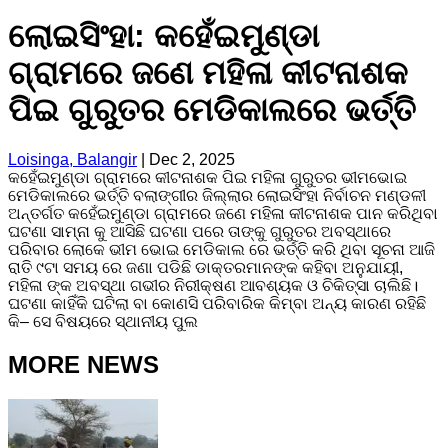
ଲୋଇସିଂହା: କହେଁଇମୁଣ୍ଡା
ଗ୍ରାମରେ ଜଣେ ମହିଳା କୀଟନାଶକ
ପିଇ ଗୁରୁତର ମେଡିକାଲରେ ଭର୍ତ୍ତି
Loisinga, Balangir
|
Dec 2, 2025
କହେଁଇମୁଣ୍ଡା ଗ୍ରାମରେ କୀଟନାଶକ ପିଇ ମହିଳା ଗୁରୁତର ଭୀମଭୋଇ
ମେଡିକାଲରେ ଭର୍ତ୍ତି ବଲାଙ୍ଗୀର ଜିଲ୍ଲାର ଲୋଇସିଂହା ନିର୍ବାଚନ ମଣ୍ଡଳୀ
ଅନ୍ତର୍ଗତ କହେଁଇମୁଣ୍ଡା ଗ୍ରାମରେ ଜଣେ ମହିଳା କୀଟନାଶକ ପାନ କରିଥିବା
ଘଟଣା ସାମ୍ନା କୁ ଆସିଛି ଘଟଣା ପରେ ତାଙ୍କୁ ଗୁରୁତର ଅବସ୍ଥାରେ
ପରିବାର ଲୋକେ ଭୀମ ଭୋଇ ମେଡିକାଲ ରେ ଭର୍ତ୍ତି କରି ଥିବା ସୂଚନା ଆଜି
ରାତି ୯ଟା ସମୟ ରେ ଜଣା ପଡିଛି ଡାକ୍ତରମାନଙ୍କ କହିବା ଅନୁଯାୟୀ,
ମହିଳା ଙ୍କ ଅବସ୍ଥା ଗଭୀର ନିରୀକ୍ଷଣ ଆବଶ୍ୟକ ଓ ଚିକିତ୍ସା ଚାଲିଛି।
ଘଟଣା କାହିଁକି ଘଟିଲା ବା କୋଣସି ପରିବାରିକ କିମ୍ବା ଅନ୍ୟ କାରଣ ରହିଛି
କି– ସେ ବିଷୟରେ ସ୍ଥାନୀୟ ପୁଲ
MORE NEWS