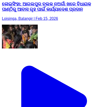
ଲୋଇସିଂହା: ଆଗଲପୁର ବ୍ଲକ ନଅଗାଁ ଖରେ ବିଧାୟକ
ପାଣ୍ଠିରୁ ଆବାସ ଗୃହ ପାଇଁ କାର୍ଯ୍ୟାଦେଶ ପ୍ରଦାନ
Loisinga, Balangir | Feb 15, 2026