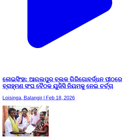
ଲୋଇସିଂହା: ଆଗଲପୁର ବ୍ଲକ ଗିରିଗୋବର୍ଦ୍ଧନ ପୀଠରେ
ବ୍ରାହ୍ମଣ ସଂଘ ବୈଠକ ୟୁଜିସି ନିୟମକୁ ନେଇ ଚର୍ଚ୍ଚା
Loisinga, Balangir | Feb 18, 2026