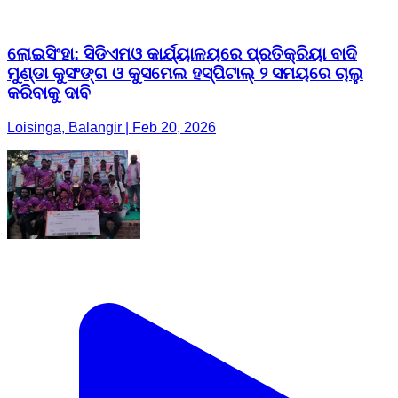
ଲୋଇସିଂହା: ସିଡିଏମଓ କାର୍ଯ୍ୟାଳୟରେ ପ୍ରତିକ୍ରିୟା ବାଦି
ମୁଣ୍ଡା କୁସଂଙ୍ଗ ଓ କୁସମେଲ ହସ୍ପିଟାଲ୍ ୨ ସମୟରେ ଚାଲୁ
କରିବାକୁ ଦାବି
Loisinga, Balangir | Feb 20, 2026