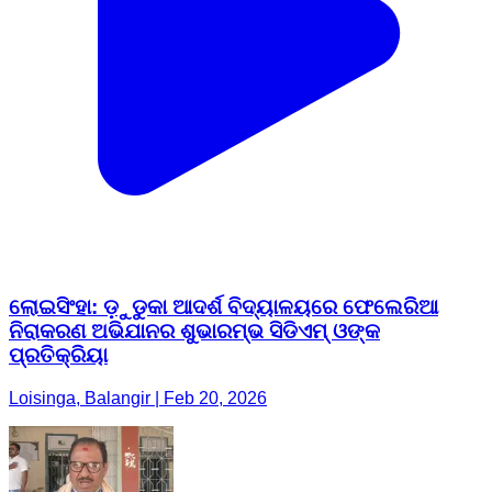
ଲୋଇସିଂହା: ଡ଼ୁଡୁକା ଆଦର୍ଶ ବିଦ୍ୟାଳୟରେ ଫେଲେରିଆ
ନିରାକରଣ ଅଭିଯାନର ଶୁଭାରମ୍ଭ ସିଡିଏମ୍ ଓଙ୍କ
ପ୍ରତିକ୍ରିୟା
Loisinga, Balangir | Feb 20, 2026