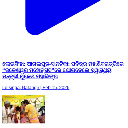
ଲୋଇସିଂହା: ଆଗଲପୁର-ସାନଟିକା: ପବିତ୍ର ମହାଶିବରାତ୍ରିରେ
“ଜଳେଶ୍ୱର ମହୋତ୍ସବ”ରେ ଯୋଗଦେଲେ ସ୍ୱାସ୍ଥ୍ୟ
ମନ୍ତ୍ରୀ ମୁକେଶ ମହାଲିଙ୍ଗ
Loisinga, Balangir | Feb 15, 2026