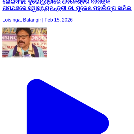
ଲୋଇସିଂହା: ବୁରୋମୁଣ୍ଡାରେ ଧବଳେଶ୍ଵର ବାବାଙ୍କ
ନାମଯଜ୍ଞରେ ସ୍ୱାସ୍ଥ୍ୟମନ୍ତ୍ରୀ ଡା. ମୁକେଶ ମହାଲିଙ୍ଗ ସାମିଲ
Loisinga, Balangir | Feb 15, 2026