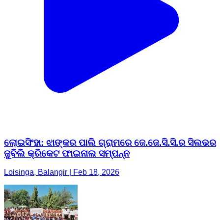
ଲୋଇସିଂହା: ଝାଙ୍କର ପାଲି ଗ୍ରାମରେ ଜେ.ଜେ.ସି.ସି.ର ସିଲଭର
ଜୁବିଲି କ୍ରିକେଟ ଫାଇନାଲ ସମ୍ପନ୍ନ
Loisinga, Balangir | Feb 18, 2026