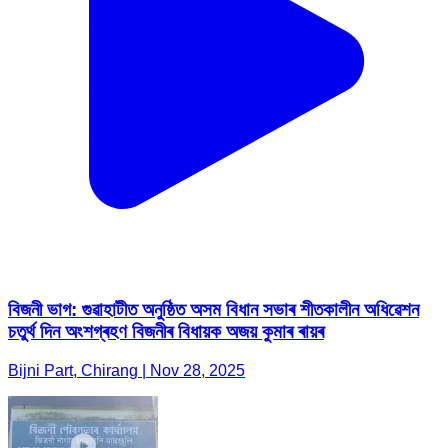
বিজনী ভাগ: গুৱাহাটীত অনুষ্ঠিত অসম বিধান সভাৰ শীতকালীন অধিৱেশন
চতুৰ্থ দিন অংশগ্ৰহণ বিজনীৰ বিধায়ক অজয় কুমাৰ ৰায়ৰ
Bijni Part, Chirang | Nov 28, 2025