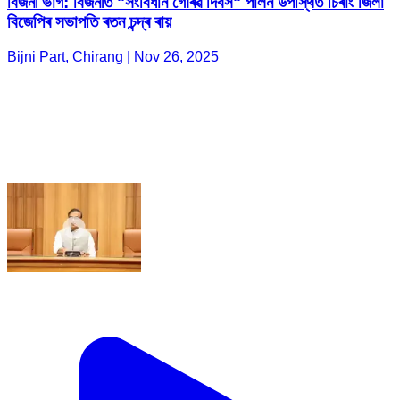
বিজনী ভাগ: বিজনীত "সংবিধান গৌৰৱ দিবস" পালন উপস্থিত চিৰাং জিলা
বিজেপিৰ সভাপতি ৰতন চন্দ্ৰ ৰায়
Bijni Part, Chirang | Nov 26, 2025