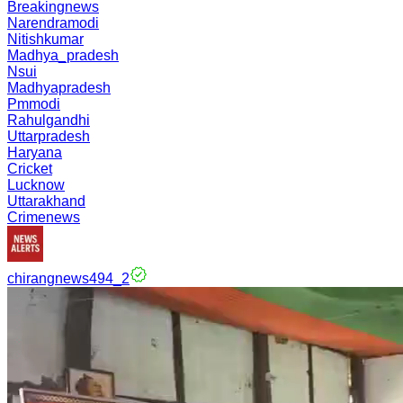
Breakingnews
Narendramodi
Nitishkumar
Madhya_pradesh
Nsui
Madhyapradesh
Pmmodi
Rahulgandhi
Uttarpradesh
Haryana
Cricket
Lucknow
Uttarakhand
Crimenews
chirangnews494_2