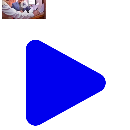
বিজনী ভাগ: গুৱাহাটীত আৰম্ভ হোৱা অসম বিধান সভাৰ শীতকালীন
অধিৱেশনত অংশগ্ৰহণ বিজনীৰ বিধায়ক অজয় কুমাৰ ৰায়ৰ