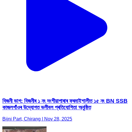
বিজনী ভাগ: বিজনীৰ ১ নং দংশীয়াপাৰাৰ ফৰমাইশালীত ১৫ নং BN SSB
কাজলগাঁওৰ উদ্যোগত ভলীবল প্ৰতিযোগিতা অনুষ্ঠিত
Bijni Part, Chirang | Nov 28, 2025