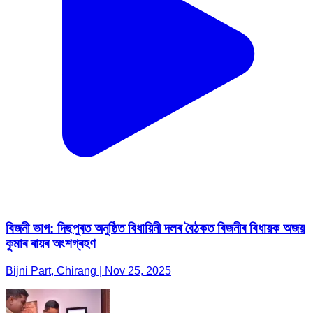
বিজনী ভাগ: দিছপুৰত অনুষ্ঠিত বিধায়িনী দলৰ বৈঠকত বিজনীৰ বিধায়ক অজয়
কুমাৰ ৰায়ৰ অংশগ্ৰহণ
Bijni Part, Chirang | Nov 25, 2025