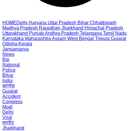
HOME
Delhi
Haryana
Uttar Pradesh
Bihar
Chhattisgarh
Madhya Pradesh
Rajasthan
Jharkhand
Himachal Pradesh
Uttarakhand
Punjab
Andhra Pradesh
Telangana
Tamil Nadu
Karnataka
Maharashtra
Assam
West Bengal
Tripura
Gujarat
Odisha
Kerala
Jansamasya
News
Bjp
National
Police
Bihar
India
कांग्रेस
Gujarat
Accident
Congress
Modi
Delhi
Viral
मारपीट
Jharkhand