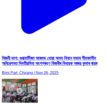
বিজনী ভাগ: গুৱাহাটীৰত আৰম্ভ হোৱা অসম বিধান সভাৰ শীতকালীন
অধিৱেশনত দ্বিতীয়দিনা অংশগ্ৰহণ বিজনীৰ বিধায়ক অজয় কুমাৰ ৰায়ৰ
Bijni Part, Chirang | Nov 26, 2025