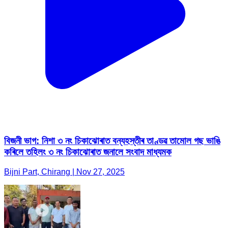
বিজনী ভাগ: নিশা ৩ নং চিকাঝোৰাত বন্যহস্তীৰ তাণ্ডৱ তামোল গছ ভাঙি
কৰিলে তহিলং ৩ নং চিকাঝোৰাত জনালে সংবাদ মাধ্যমক
Bijni Part, Chirang | Nov 27, 2025