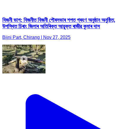
বিজনী ভাগ: বিজনীত বিজনী পৌৰসভাৰ শপত গ্ৰহণ অনুষ্ঠান অনুষ্ঠিত,
উপস্থিত চিৰাং জিলাৰ অতিৰিক্ত আয়ুক্ত ৰাজীৱ কুমাৰ দাস
Bijni Part, Chirang | Nov 27, 2025