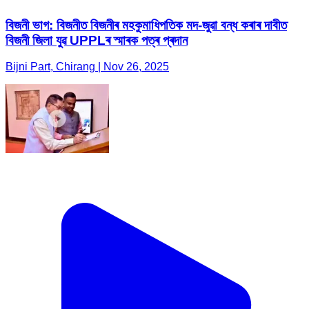
বিজনী ভাগ: বিজনীত বিজনীৰ মহকুমাধিপতিক মদ-জুৱা বন্ধ কৰাৰ দাবীত
বিজনী জিলা যুৱ UPPLৰ স্মাৰক পত্ৰ প্ৰদান
Bijni Part, Chirang | Nov 26, 2025