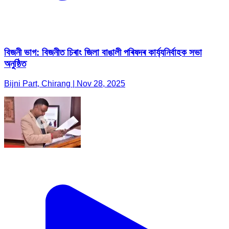
বিজনী ভাগ: বিজনীত চিৰাং জিলা বাঙালী পৰিষদৰ কাৰ্য্যনিৰ্বাহক সভা
অনুষ্ঠিত
Bijni Part, Chirang | Nov 28, 2025