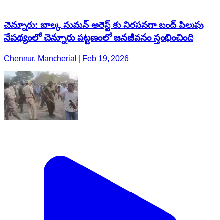
చెన్నూరు: బాల్క సుమన్ అరెస్ట్ కు నిరసనగా బంద్ పిలుపు
నేపథ్యంలో చెన్నూరు పట్టణంలో జనజీవనం స్తంభించింది
Chennur, Mancherial | Feb 19, 2026