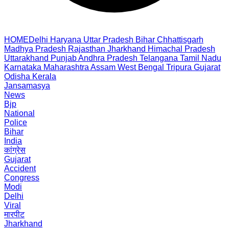
HOME
Delhi
Haryana
Uttar Pradesh
Bihar
Chhattisgarh
Madhya Pradesh
Rajasthan
Jharkhand
Himachal Pradesh
Uttarakhand
Punjab
Andhra Pradesh
Telangana
Tamil Nadu
Karnataka
Maharashtra
Assam
West Bengal
Tripura
Gujarat
Odisha
Kerala
Jansamasya
News
Bjp
National
Police
Bihar
India
कांग्रेस
Gujarat
Accident
Congress
Modi
Delhi
Viral
मारपीट
Jharkhand