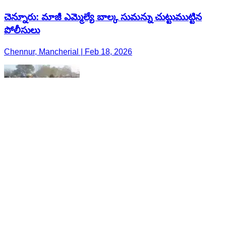
చెన్నూరు: మాజీ ఎమ్మెల్యే బాల్క సుమన్ను చుట్టుముట్టిన
పోలీసులు
Chennur, Mancherial | Feb 18, 2026