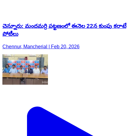
చెన్నూరు: మందమర్రి పట్టణంలో ఈనెల 22న కుంఫు కరాటే
పోటీలు
Chennur, Mancherial | Feb 20, 2026