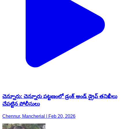
చెన్నూరు: చెన్నూరు పట్టణంలో డ్రంక్ అండ్ డ్రైవ్ తనిఖీలు
చేపట్టిన పోలీసులు
Chennur, Mancherial | Feb 20, 2026