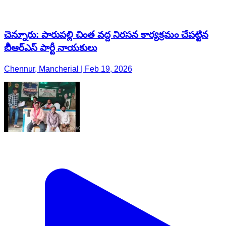
చెన్నూరు: పారుపల్లి చింత వద్ద నిరసన కార్యక్రమం చేపట్టిన
బీిఆర్ఎస్ పార్టీ నాయకులు
Chennur, Mancherial | Feb 19, 2026