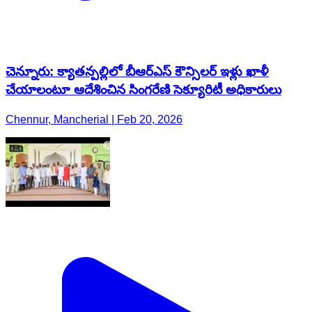
చెన్నూరు: క్యాతన్పల్లిలో బీఆర్ఎస్ కౌన్సిలర్ ఇళ్లు ఖాళీ
చేయాలంటూ ఆదేశించిన సింగరేణి సెక్యూరిటీ అధికారులు
Chennur, Mancherial | Feb 20, 2026