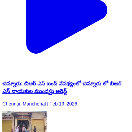
చెన్నూరు: బిఆర్ ఎస్ బంద్ నేపథ్యంలో చెన్నూరు లో బిఆర్
ఎస్ నాయకుల ముందస్తు అరెస్ట్
Chennur, Mancherial | Feb 19, 2026