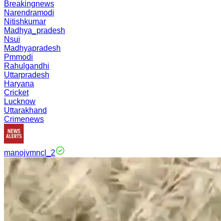
Breakingnews
Narendramodi
Nitishkumar
Madhya_pradesh
Nsui
Madhyapradesh
Pmmodi
Rahulgandhi
Uttarpradesh
Haryana
Cricket
Lucknow
Uttarakhand
Crimenews
manojvmncl_2