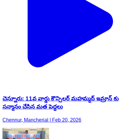
చెన్నూరు: 11వ వార్డు కౌన్సిలర్ మహమ్మద్ ఇమ్రాన్ కు
సన్మానం చేసిన మత పెద్దలు
Chennur, Mancherial | Feb 20, 2026