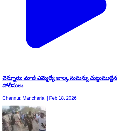
చెన్నూరు: మాజీ ఎమ్మెల్యే బాల్క సుమన్ను చుట్టుముట్టిన
పోలీసులు
Chennur, Mancherial | Feb 18, 2026