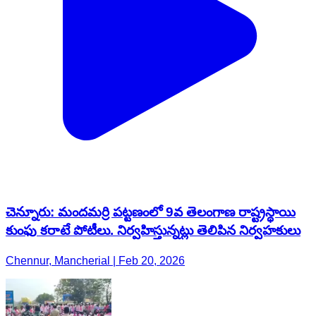
చెన్నూరు: మందమర్రి పట్టణంలో 9వ తెలంగాణ రాష్ట్రస్థాయి
కుంఫు కరాటే పోటీలు. నిర్వహిస్తున్నట్లు తెలిపిన నిర్వహకులు
Chennur, Mancherial | Feb 20, 2026