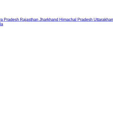
a Pradesh
Rajasthan
Jharkhand
Himachal Pradesh
Uttarakha
la