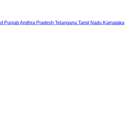
nd
Punjab
Andhra Pradesh
Telangana
Tamil Nadu
Karnataka