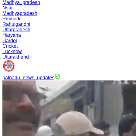
Madhya_pradesh
Nsui
Madhyapradesh
Pmmodi
Rahulgandhi
Uttarpradesh
Haryana
Hardoi
Cricket
Lucknow
Uttarakhand
palnadu_news_updates