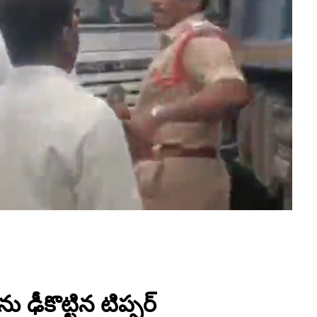
ు ఢీకొట్టిన టిప్పర్