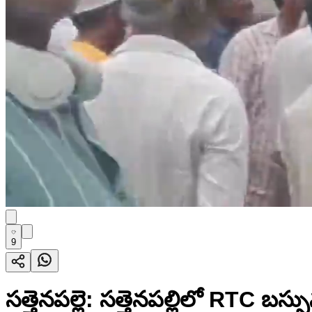
9
సత్తెనపల్లె: సత్తెనపల్లిలో RTC బస్సున