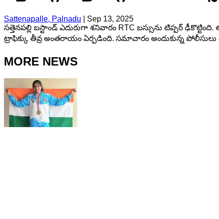
Sattenapalle, Palnadu
|
Sep 13, 2025
సత్తెనపల్లి బస్టాండ్ ఎదురుగా శనివారం RTC బస్సును టిప్పర్ ఢీకొట
ట్రాఫిక్కు తీవ్ర అంతరాయం ఏర్పడింది. సమాచారం అందుకున్న పోలీసులు వెంట
MORE NEWS