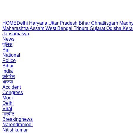
HOME
Delhi
Haryana
Uttar Pradesh
Bihar
Chhattisgarh
Madhy
Maharashtra
Assam
West Bengal
Tripura
Gujarat
Odisha
Kera
Jansamasya
News
पुलिस
Bjp
National
Police
Bihar
India
कांग्रेस
भाजपा
Accident
Congress
Modi
Delhi
Viral
मारपीट
Breakingnews
Narendramodi
Nitishkumar