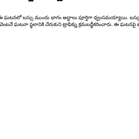
్టింది. ఈ ఘటనలో బస్సు ముందు భాగం అద్దాలు పూర్తిగా ధ్వంసమయ్యాయి. 
నే ఘటనా స్థలానికి చేరుకుని ట్రాఫిక్ను క్రమబద్ధీకరించారు. ఈ ఘటనపై పోల