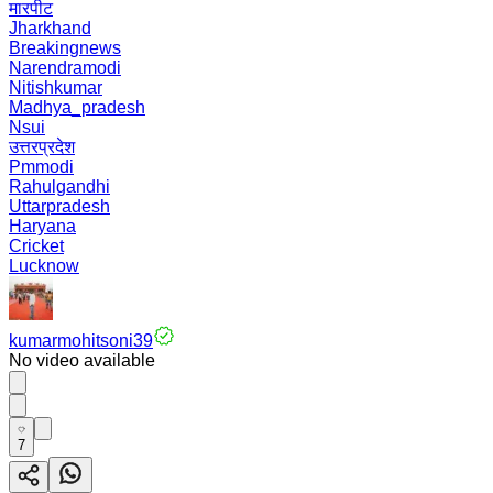
मारपीट
Jharkhand
Breakingnews
Narendramodi
Nitishkumar
Madhya_pradesh
Nsui
उत्तरप्रदेश
Pmmodi
Rahulgandhi
Uttarpradesh
Haryana
Cricket
Lucknow
kumarmohitsoni39
No video available
7