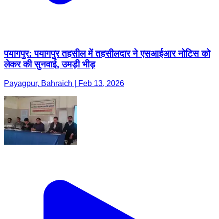
पयागपुर: पयागपुर तहसील में तहसीलदार ने एसआईआर नोटिस को
लेकर की सुनवाई, उमड़ी भीड़
Payagpur, Bahraich | Feb 13, 2026