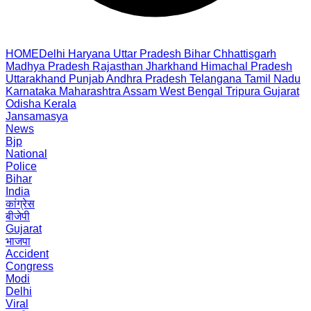
HOME
Delhi
Haryana
Uttar Pradesh
Bihar
Chhattisgarh
Madhya Pradesh
Rajasthan
Jharkhand
Himachal Pradesh
Uttarakhand
Punjab
Andhra Pradesh
Telangana
Tamil Nadu
Karnataka
Maharashtra
Assam
West Bengal
Tripura
Gujarat
Odisha
Kerala
Jansamasya
News
Bjp
National
Police
Bihar
India
कांग्रेस
बीजेपी
Gujarat
भाजपा
Accident
Congress
Modi
Delhi
Viral