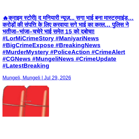
🔥क्राइम स्टोरी| द मनियारी न्यूज़... सगा भाई बना मास्टरमाइंड…
करोड़ों की संपत्ति के लिए करवाया सगे भाई का कत्ल… पुलिस ने
भतीजा–भांजा–चचेरे भाई समेत 15 को दबोचा!
#LorMiCrimeStory #ManiyariNews
#BigCrimeExpose #BreakingNews
#MurderMystery #PoliceAction #CrimeAlert
#CGNews #MungeliNews #CrimeUpdate
#LatestBreaking
Mungeli, Mungeli | Jul 29, 2026