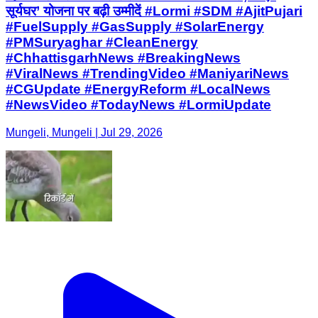
सूर्यघर’ योजना पर बढ़ी उम्मीदें #Lormi #SDM #AjitPujari
#FuelSupply #GasSupply #SolarEnergy
#PMSuryaghar #CleanEnergy
#ChhattisgarhNews #BreakingNews
#ViralNews #TrendingVideo #ManiyariNews
#CGUpdate #EnergyReform #LocalNews
#NewsVideo #TodayNews #LormiUpdate
Mungeli, Mungeli | Jul 29, 2026