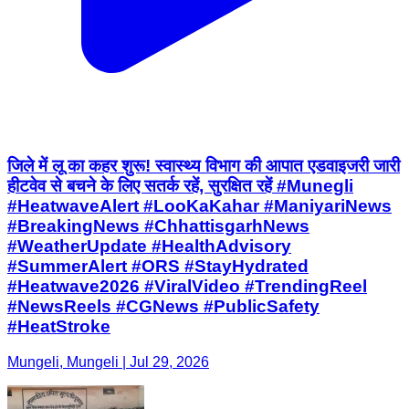
जिले में लू का कहर शुरू! स्वास्थ्य विभाग की आपात एडवाइजरी जारी
हीटवेव से बचने के लिए सतर्क रहें, सुरक्षित रहें #Munegli
#HeatwaveAlert #LooKaKahar #ManiyariNews
#BreakingNews #ChhattisgarhNews
#WeatherUpdate #HealthAdvisory
#SummerAlert #ORS #StayHydrated
#Heatwave2026 #ViralVideo #TrendingReel
#NewsReels #CGNews #PublicSafety
#HeatStroke
Mungeli, Mungeli | Jul 29, 2026