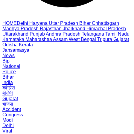
HOME
Delhi
Haryana
Uttar Pradesh
Bihar
Chhattisgarh
Madhya Pradesh
Rajasthan
Jharkhand
Himachal Pradesh
Uttarakhand
Punjab
Andhra Pradesh
Telangana
Tamil Nadu
Karnataka
Maharashtra
Assam
West Bengal
Tripura
Gujarat
Odisha
Kerala
Jansamasya
News
Bjp
National
Police
Bihar
India
कांग्रेस
बीजेपी
Gujarat
भाजपा
Accident
Congress
Modi
Delhi
Viral