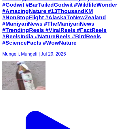
#Godwit #BarTailedGodwit #WildlifeWonder
#AmazingNature #13ThousandKM
#NonStopFlight #AlaskaToNewZealand
#ManiyariNews #TheManiyariNews
#TrendingReels #ViralReels #FactReels
#ReelsIndia #NatureReels #BirdReels
#ScienceFacts #WowNature
Mungeli, Mungeli | Jul 29, 2026