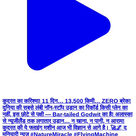
कुदरत का करिश्मा! 11 दिन… 13,500 किमी… ZERO ब्रेक!
दुनिया की सबसे लंबी नॉन-स्टॉप उड़ान का रिकॉर्ड किसी प्लेन का
नहीं, इस छोटे से पक्षी — Bar-tailed Godwit का है! अलास्का
से न्यूजीलैंड तक लगातार उड़ान… न खाना, न पानी, न आराम!
कुदरत की ये फ्लाइंग मशीन आज भी विज्ञान से आगे है। 🚀🌌 द
मनियारी न्यूज़ #NatureMiracle #FlyingMachine