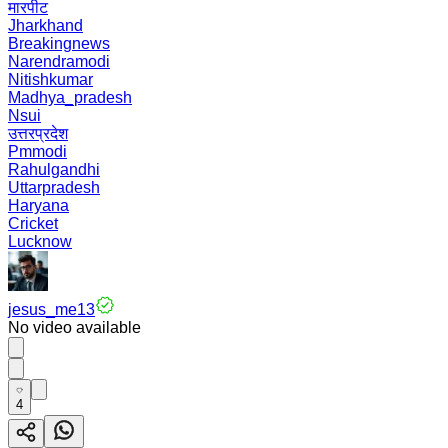
मारपीट
Jharkhand
Breakingnews
Narendramodi
Nitishkumar
Madhya_pradesh
Nsui
उत्तरप्रदेश
Pmmodi
Rahulgandhi
Uttarpradesh
Haryana
Cricket
Lucknow
jesus_me13
No video available
4