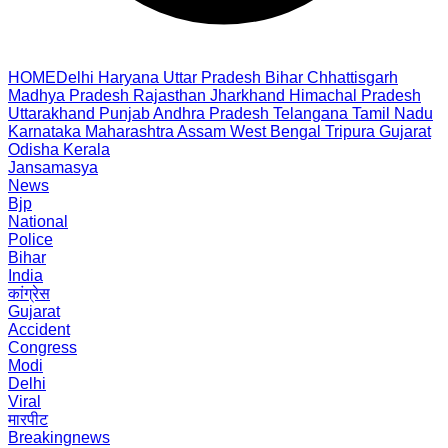
HOME
Delhi
Haryana
Uttar Pradesh
Bihar
Chhattisgarh
Madhya Pradesh
Rajasthan
Jharkhand
Himachal Pradesh
Uttarakhand
Punjab
Andhra Pradesh
Telangana
Tamil Nadu
Karnataka
Maharashtra
Assam
West Bengal
Tripura
Gujarat
Odisha
Kerala
Jansamasya
News
Bjp
National
Police
Bihar
India
कांग्रेस
Gujarat
Accident
Congress
Modi
Delhi
Viral
मारपीट
Breakingnews