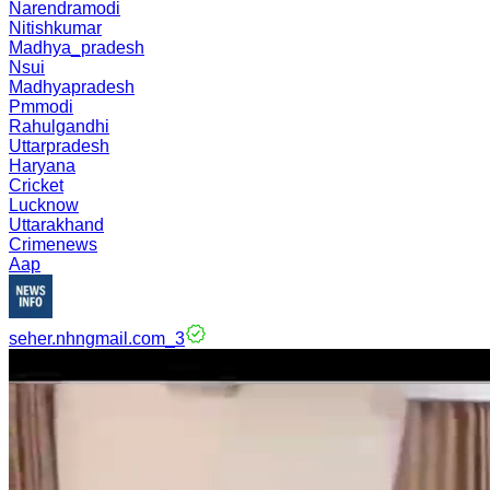
Narendramodi
Nitishkumar
Madhya_pradesh
Nsui
Madhyapradesh
Pmmodi
Rahulgandhi
Uttarpradesh
Haryana
Cricket
Lucknow
Uttarakhand
Crimenews
Aap
seher.nhngmail.com_3