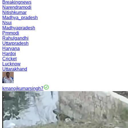
Breakingnews
Narendramodi
Nitishkumar
Madhya_pradesh
Nsui
Madhyapradesh
Pmmodi
Rahulgandhi
Uttarpradesh
Haryana
Hardoi
Cricket
Lucknow
Uttarakhand
kmanojkumarsingh7