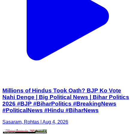
Millions of Hindus Took Oath? BJP Ko Vote
Nahi Denge | Big Political News | Bihar Politics
2026 #BJP #BiharPolitics #BreakingNews
#PoliticalNews #Hindu #BiharNews
Sasaram, Rohtas | Aug 4, 2026