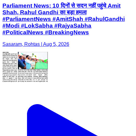
Parliament News: 10 दिनों से सदन नहीं पहुंचे Amit
Shah, Rahul Gandhi का बड़ा हमला
#ParliamentNews #AmitShah #RahulGandhi
#Modi #LokSabha #RajyaSabha
#PoliticalNews #BreakingNews
Sasaram, Rohtas | Aug 5, 2026