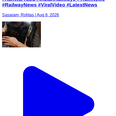
#RailwayNews #ViralVideo #LatestNews
Sasaram, Rohtas | Aug 6, 2026