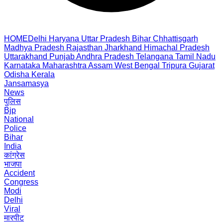
HOME
Delhi
Haryana
Uttar Pradesh
Bihar
Chhattisgarh
Madhya Pradesh
Rajasthan
Jharkhand
Himachal Pradesh
Uttarakhand
Punjab
Andhra Pradesh
Telangana
Tamil Nadu
Karnataka
Maharashtra
Assam
West Bengal
Tripura
Gujarat
Odisha
Kerala
Jansamasya
News
पुलिस
Bjp
National
Police
Bihar
India
कांग्रेस
भाजपा
Accident
Congress
Modi
Delhi
Viral
मारपीट