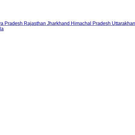
a Pradesh
Rajasthan
Jharkhand
Himachal Pradesh
Uttarakha
la