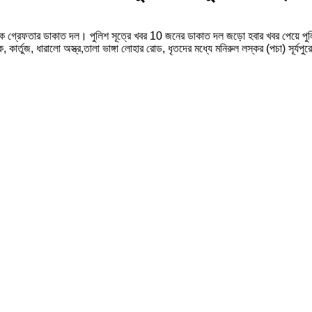
 গ্রেফতার ডাকাত দল। পুলিশ সূত্রে খবর 10 জনের ডাকাত দল জড়ো হবার খবর পেয়ে পুলি
 কার্তুজ, ধারালো অস্ত্র,তালা ভাঙ্গা লোহার রোড, ধৃতদের মধ্যে মনিরুল লস্কর (পচা) সূর্যপুরে