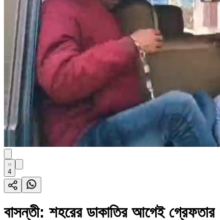
4
বাসন্তী: শহরের ডাকাতির আগেই গ্রেফতার ৪ 