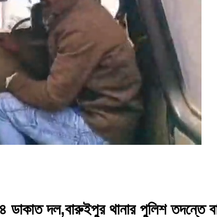
ডাকাত দল,বারুইপুর থানার পুলিশ তদন্তে বাস