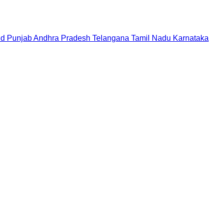
nd
Punjab
Andhra Pradesh
Telangana
Tamil Nadu
Karnataka