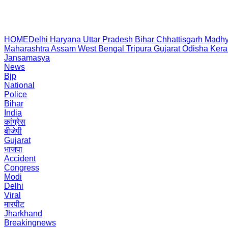
HOME
Delhi
Haryana
Uttar Pradesh
Bihar
Chhattisgarh
Madhy
Maharashtra
Assam
West Bengal
Tripura
Gujarat
Odisha
Kera
Jansamasya
News
Bjp
National
Police
Bihar
India
कांग्रेस
बीजेपी
Gujarat
भाजपा
Accident
Congress
Modi
Delhi
Viral
मारपीट
Jharkhand
Breakingnews