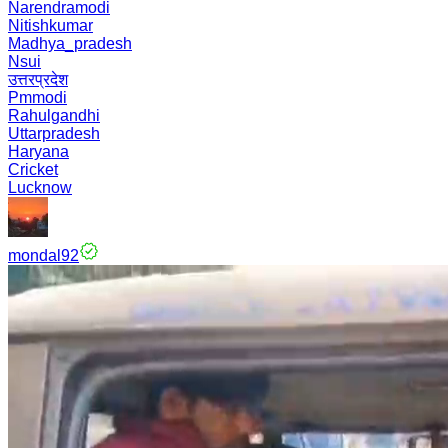
Narendramodi
Nitishkumar
Madhya_pradesh
Nsui
उत्तरप्रदेश
Pmmodi
Rahulgandhi
Uttarpradesh
Haryana
Cricket
Lucknow
mondal92