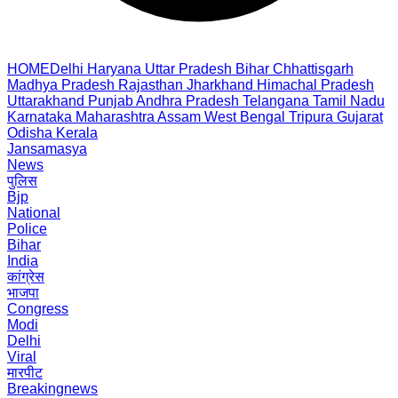
HOME
Delhi
Haryana
Uttar Pradesh
Bihar
Chhattisgarh
Madhya Pradesh
Rajasthan
Jharkhand
Himachal Pradesh
Uttarakhand
Punjab
Andhra Pradesh
Telangana
Tamil Nadu
Karnataka
Maharashtra
Assam
West Bengal
Tripura
Gujarat
Odisha
Kerala
Jansamasya
News
पुलिस
Bjp
National
Police
Bihar
India
कांग्रेस
भाजपा
Congress
Modi
Delhi
Viral
मारपीट
Breakingnews