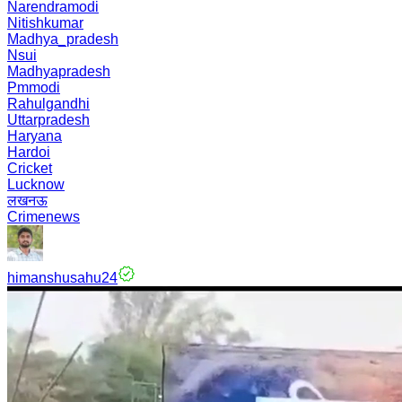
Narendramodi
Nitishkumar
Madhya_pradesh
Nsui
Madhyapradesh
Pmmodi
Rahulgandhi
Uttarpradesh
Haryana
Hardoi
Cricket
Lucknow
लखनऊ
Crimenews
himanshusahu24