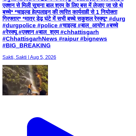
एक्शन से मिली सूचना बाल श्रम के लिए बस में लेजाए जा रहे थे
बच्चे* *चाइल्ड हेल्पलाइन की त्वरित कार्यवाही से 1 नियोक्ता
गिरफ्तार* *मात्र डेढ़ घंटे में सभी बच्चे सकुशल रेस्क्यू* #durg
#durgpolice #police #चाइल्ड #बाल_आयोग #बच्चे
#रेस्क्यू #एक्शन #बाल_श्रम #chhattisgarh
#ChhattisgarhNews #raipur #bignews
#BIG_BREAKING
Sakti, Sakti | Aug 5, 2026