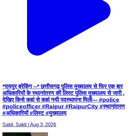
*रायपुर ब्रेकिंग --* छत्तीसगढ़ पुलिस मुख्यालय से फिर एक बार
अधिकारियों के स्थानांतरण की लिस्ट पुलिस मुख्यालय से जारी ,
देखिए किसे कहां से कहां नयी पदस्थापना मिली--- #police
#policeofficer #Raipur #RaipurCity #स्थानांतरण
#अधिकारियों #लिस्ट #मुख्यालय
Sakti, Sakti | Aug 3, 2026