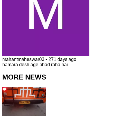
mahantmaheswar03
•
271 days ago
hamara desh age bhad raha hai
MORE NEWS