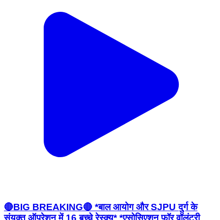
🔴BIG BREAKING🔴 *बाल आयोग और SJPU दुर्ग के
संयुक्त ऑपरेशन में 16 बच्चे रेस्क्यू* *एसोसिएशन फॉर वॉलंटरी