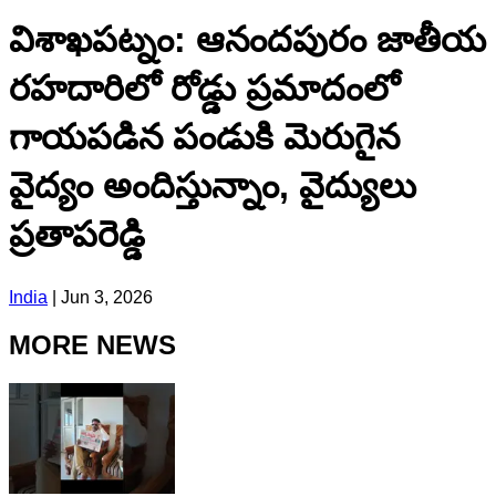
విశాఖపట్నం: ఆనందపురం జాతీయ
రహదారిలో రోడ్డు ప్రమాదంలో
గాయపడిన పండుకి మెరుగైన
వైద్యం అందిస్తున్నాం, వైద్యులు
ప్రతాపరెడ్డి
India
|
Jun 3, 2026
MORE NEWS