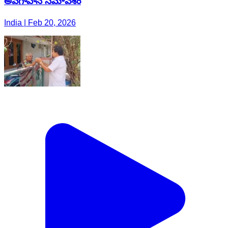
అవగాహన సమావేశం
India | Feb 20, 2026