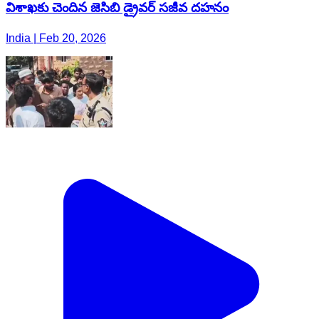
విశాఖ‌కు చెందిన జెసిబి డ్రైవర్ సజీవ దహనం
India | Feb 20, 2026