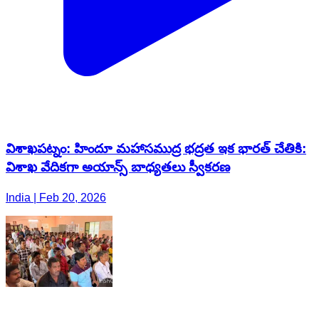
విశాఖపట్నం: హిందూ మహాసముద్ర భద్రత ఇక భారత్ చేతికి:
విశాఖ వేదికగా అయాన్స్ బాధ్యతలు స్వీకరణ
India | Feb 20, 2026