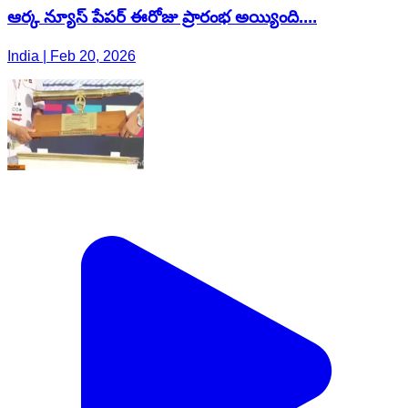
ఆర్క న్యూస్ పేపర్ ఈరోజు ప్రారంభ అయ్యింది....
India | Feb 20, 2026