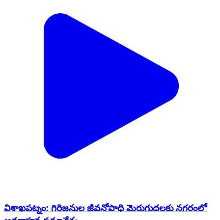
విశాఖపట్నం: గిరిజనుల జీవనోపాధి మెరుగుదలకు నగరంలో