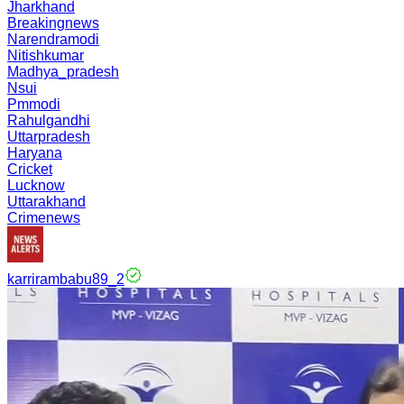
Jharkhand
Breakingnews
Narendramodi
Nitishkumar
Madhya_pradesh
Nsui
Pmmodi
Rahulgandhi
Uttarpradesh
Haryana
Cricket
Lucknow
Uttarakhand
Crimenews
karrirambabu89_2