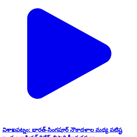
విశాఖపట్నం: భారత్-సింగపూర్ నౌకాదళాల మధ్య పటిష్ట