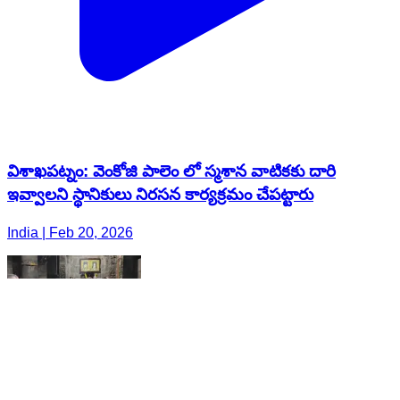
విశాఖపట్నం: వెంకోజి పాలెం లో స్మశాన వాటికకు దారి
ఇవ్వాలని స్థానికులు నిరసన కార్యక్రమం చేపట్టారు
India | Feb 20, 2026