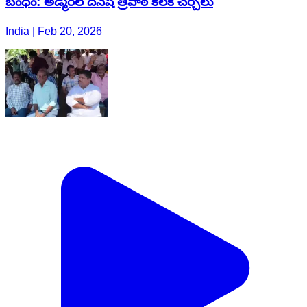
బంధం: అడ్మిరల్ దినేష్ త్రిపాఠి కీలక చర్చలు
India | Feb 20, 2026