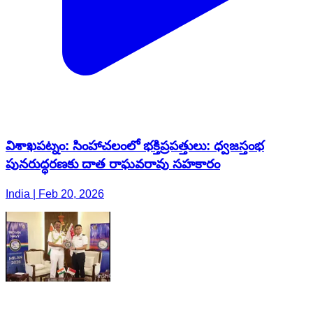
విశాఖపట్నం: సింహాచలంలో భక్తిప్రపత్తులు: ధ్వజస్తంభ
పునరుద్ధరణకు దాత రాఘవరావు సహకారం
India | Feb 20, 2026