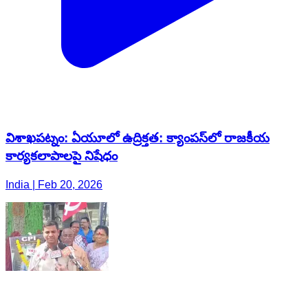
విశాఖపట్నం: ఏయూలో ఉద్రిక్తత: క్యాంపస్‌లో రాజకీయ
కార్యకలాపాలపై నిషేధం
India | Feb 20, 2026