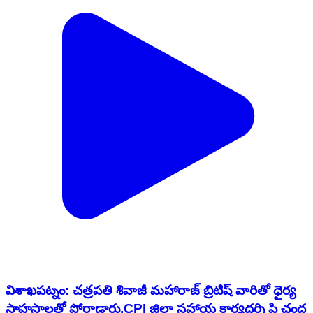
విశాఖపట్నం: చత్రపతి శివాజీ మహారాజ్ బ్రిటిష్ వారితో ధైర్య
సాహసాలతో పోరాడారు,CPI జిల్లా సహాయ కార్యదర్శి పి చంద్ర