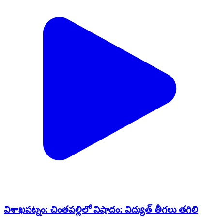
విశాఖపట్నం: చింతపల్లిలో విషాదం: విద్యుత్ తీగలు తగిలి