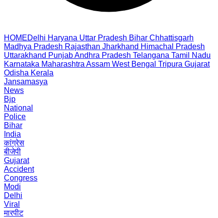
HOME
Delhi
Haryana
Uttar Pradesh
Bihar
Chhattisgarh
Madhya Pradesh
Rajasthan
Jharkhand
Himachal Pradesh
Uttarakhand
Punjab
Andhra Pradesh
Telangana
Tamil Nadu
Karnataka
Maharashtra
Assam
West Bengal
Tripura
Gujarat
Odisha
Kerala
Jansamasya
News
Bjp
National
Police
Bihar
India
कांग्रेस
बीजेपी
Gujarat
Accident
Congress
Modi
Delhi
Viral
मारपीट