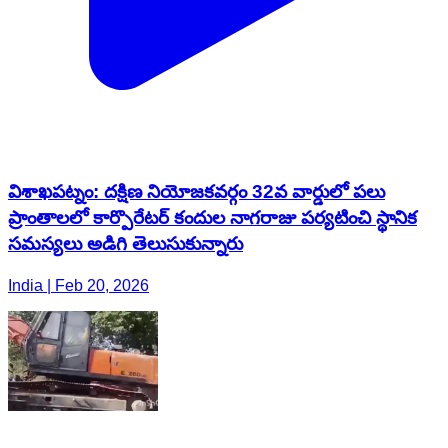
విశాఖపట్నం: దక్షిణ నియోజకవర్గం 32వ వార్డులో పలు
ప్రాంతాలలో కార్పొరేటర్ కందుల నాగరాజు పర్యటించి స్థానిక
సమస్యలు అడిగి తెలుసుకున్నారు
India | Feb 20, 2026