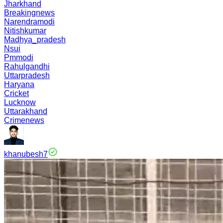
Jharkhand
Breakingnews
Narendramodi
Nitishkumar
Madhya_pradesh
Nsui
Pmmodi
Rahulgandhi
Uttarpradesh
Haryana
Cricket
Lucknow
Uttarakhand
Crimenews
khanubesh7