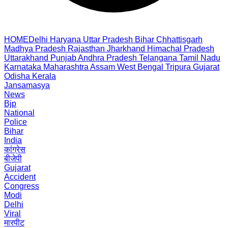
HOME
Delhi
Haryana
Uttar Pradesh
Bihar
Chhattisgarh
Madhya Pradesh
Rajasthan
Jharkhand
Himachal Pradesh
Uttarakhand
Punjab
Andhra Pradesh
Telangana
Tamil Nadu
Karnataka
Maharashtra
Assam
West Bengal
Tripura
Gujarat
Odisha
Kerala
Jansamasya
News
Bjp
National
Police
Bihar
India
कांग्रेस
बीजेपी
Gujarat
Accident
Congress
Modi
Delhi
Viral
मारपीट