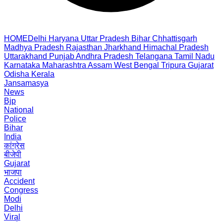
HOME
Delhi
Haryana
Uttar Pradesh
Bihar
Chhattisgarh
Madhya Pradesh
Rajasthan
Jharkhand
Himachal Pradesh
Uttarakhand
Punjab
Andhra Pradesh
Telangana
Tamil Nadu
Karnataka
Maharashtra
Assam
West Bengal
Tripura
Gujarat
Odisha
Kerala
Jansamasya
News
Bjp
National
Police
Bihar
India
कांग्रेस
बीजेपी
Gujarat
भाजपा
Accident
Congress
Modi
Delhi
Viral