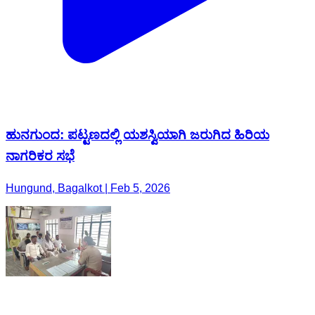
ಹುನಗುಂದ: ಪಟ್ಟಣದಲ್ಲಿ ಯಶಸ್ವಿಯಾಗಿ ಜರುಗಿದ ಹಿರಿಯ
ನಾಗರಿಕರ ಸಭೆ
Hungund, Bagalkot | Feb 5, 2026