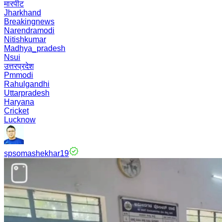
मारपीट
Jharkhand
Breakingnews
Narendramodi
Nitishkumar
Madhya_pradesh
Nsui
उत्तरप्रदेश
Pmmodi
Rahulgandhi
Uttarpradesh
Haryana
Cricket
Lucknow
spsomashekhar19