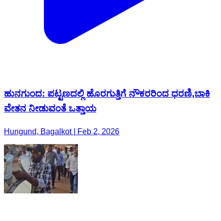
ಹುನಗುಂದ: ಪಟ್ಟಣದಲ್ಲಿ ಹೊರಗುತ್ತಿಗೆ ನೌಕರರಿಂದ ಧರಣಿ,ಬಾಕಿ
ವೇತನ ನೀಡುವಂತೆ ಒತ್ತಾಯ
Hungund, Bagalkot | Feb 2, 2026