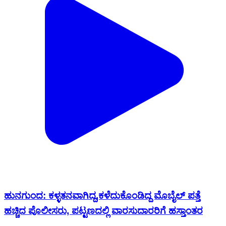
ಹುನಗುಂದ: ಕಳ್ಳತನವಾಗಿದ್ದ,ಕಳೆದುಕೊಂಡಿದ್ದ ಮೊಬೈಲ್ ಪತ್ತೆ
ಹಚ್ಚಿದ ಪೊಲೀಸರು, ಪಟ್ಟಣದಲ್ಲಿ ವಾರಸುದಾರರಿಗೆ ಹಸ್ತಾಂತರ