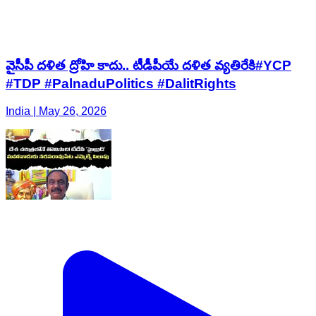
వైసీపీ దళిత ద్రోహి కాదు.. టీడీపీయే దళిత వ్యతిరేకి#YCP
#TDP #PalnaduPolitics #DalitRights
India | May 26, 2026