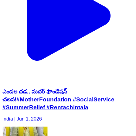
ఎండల దడ.. మదర్ ఫౌండేషన్
చలవ!#MotherFoundation #SocialService
#SummerRelief #Rentachintala
India | Jun 1, 2026