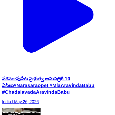
నరసరావుపేట ప్రభుత్వ ఆసుపత్రికి 10
ఏసీలు#Narasaraopet #MlaAravindaBabu
#ChadalavadaAravindaBabu
India | May 26, 2026