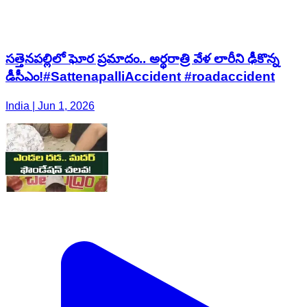
సత్తెనపల్లిలో ఘోర ప్రమాదం.. అర్థరాత్రి వేళ లారీని ఢీకొన్న
డీసీఎం!#SattenapalliAccident #roadaccident
India | Jun 1, 2026