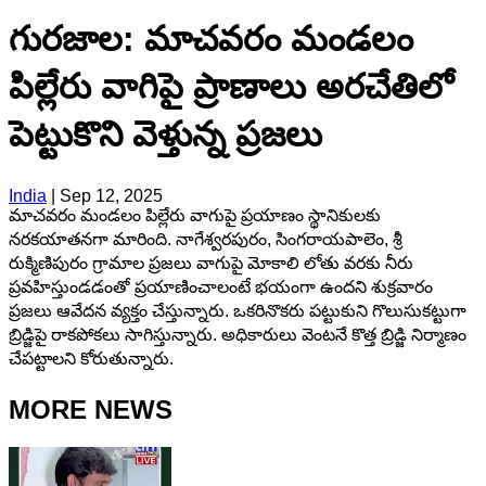
గురజాల: మాచవరం మండలం
పిల్లేరు వాగిపై ప్రాణాలు అరచేతిలో
పెట్టుకొని వెళ్తున్న ప్రజలు
India
|
Sep 12, 2025
మాచవరం మండలం పిల్లేరు వాగుపై ప్రయాణం స్థానికులకు
నరకయాతనగా మారింది. నాగేశ్వరపురం, సింగరాయపాలెం, శ్రీ
రుక్మిణిపురం గ్రామాల ప్రజలు వాగుపై మోకాలి లోతు వరకు నీరు
ప్రవహిస్తుండడంతో ప్రయాణించాలంటే భయంగా ఉందని శుక్రవారం
ప్రజలు ఆవేదన వ్యక్తం చేస్తున్నారు. ఒకరినొకరు పట్టుకుని గొలుసుకట్టుగా
బ్రిడ్జిపై రాకపోకలు సాగిస్తున్నారు. అధికారులు వెంటనే కొత్త బ్రిడ్జి నిర్మాణం
చేపట్టాలని కోరుతున్నారు.
MORE NEWS