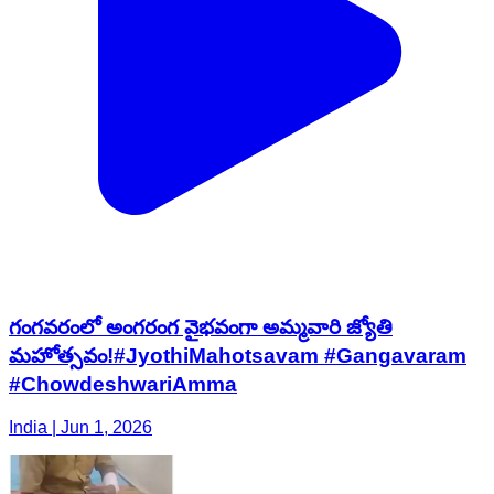
గంగవరంలో అంగరంగ వైభవంగా అమ్మవారి జ్యోతి
మహోత్సవం!#JyothiMahotsavam #Gangavaram
#ChowdeshwariAmma
India | Jun 1, 2026