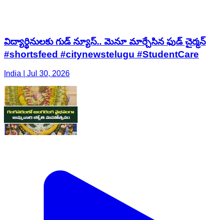
విద్యార్థినులకు గుడ్ న్యూస్.. మెనూ మార్చేసిన ఫుడ్ చైర్మన్
#shortsfeed #citynewstelugu #StudentCare
India | Jul 30, 2026