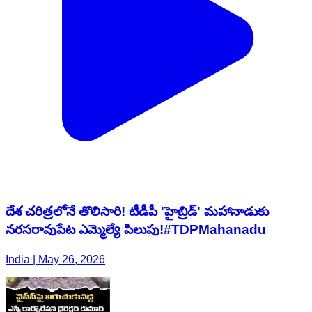
దేశ చరిత్రలోనే తొలిసారి! టీడీపీ 'హైబ్రిడ్' మహానాడుకు
నరసరావుపేట ఎమ్మెల్యే పిలుపు!#TDPMahanadu
India | May 26, 2026