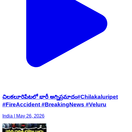
చిలకలూరిపేటలో భారీ అగ్నిప్రమాదం#Chilakaluripet
#FireAccident #BreakingNews #Veluru
India | May 26, 2026