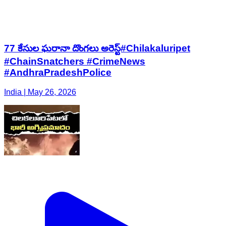
77 కేసుల ఘరానా దొంగలు అరెస్ట్#Chilakaluripet
#ChainSnatchers #CrimeNews
#AndhraPradeshPolice
India | May 26, 2026