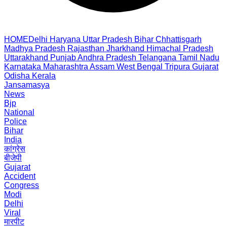
HOME
Delhi
Haryana
Uttar Pradesh
Bihar
Chhattisgarh
Madhya Pradesh
Rajasthan
Jharkhand
Himachal Pradesh
Uttarakhand
Punjab
Andhra Pradesh
Telangana
Tamil Nadu
Karnataka
Maharashtra
Assam
West Bengal
Tripura
Gujarat
Odisha
Kerala
Jansamasya
News
Bjp
National
Police
Bihar
India
कांग्रेस
बीजेपी
Gujarat
Accident
Congress
Modi
Delhi
Viral
मारपीट