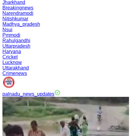
Jharkhand
Breakingnews
Narendramodi
Nitishkumar
Madhya_pradesh
Nsui
Pmmodi
Rahulgandhi
Uttarpradesh
Haryana
Cricket
Lucknow
Uttarakhand
Crimenews
palnadu_news_updates