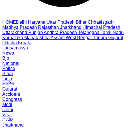
HOME
Delhi
Haryana
Uttar Pradesh
Bihar
Chhattisgarh
Madhya Pradesh
Rajasthan
Jharkhand
Himachal Pradesh
Uttarakhand
Punjab
Andhra Pradesh
Telangana
Tamil Nadu
Karnataka
Maharashtra
Assam
West Bengal
Tripura
Gujarat
Odisha
Kerala
Jansamasya
News
Bjp
National
Police
Bihar
India
कांग्रेस
Gujarat
Accident
Congress
Modi
Delhi
Viral
मारपीट
Jharkhand