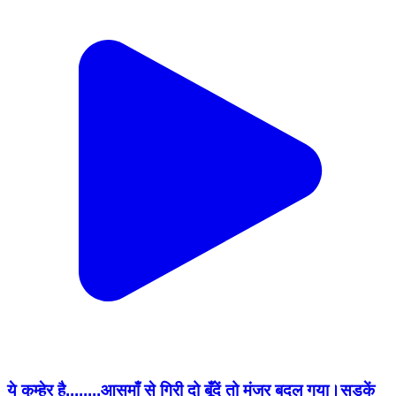
ये कुम्हेर है,,,,,,,,आसमाँ से गिरी दो बूँदें तो मंजर बदल गया।सड़कें