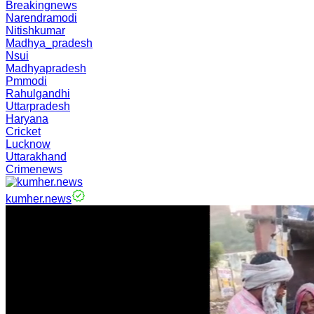
Breakingnews
Narendramodi
Nitishkumar
Madhya_pradesh
Nsui
Madhyapradesh
Pmmodi
Rahulgandhi
Uttarpradesh
Haryana
Cricket
Lucknow
Uttarakhand
Crimenews
kumher.news