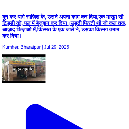
बुन कर धागे साज़िश के, उसने अपना काम कर दिया,एक मासूम सी
टिड्डी को, पल में बेज़ुबान कर दिया।उड़ती फिरती थी जो कल तक,
आज़ाद फिज़ाओं में,किस्मत के एक जाले ने, उसका किस्सा तमाम
कर दिया।
Kumher, Bharatpur | Jul 29, 2026