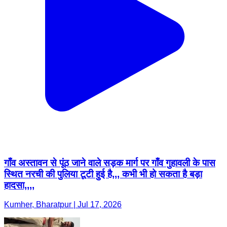
गाँव अस्तावन से पूंठ जाने वाले सड़क मार्ग पर गाँव गुहावली के पास
स्थित नरची की पुलिया टूटी हुई है,,, कभी भी हो सकता है बड़ा
हादसा,,,,
Kumher, Bharatpur | Jul 17, 2026