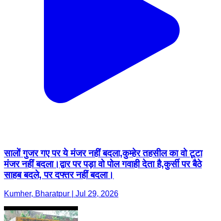
सालों गुजर गए पर ये मंजर नहीं बदला,कुम्हेर तहसील का वो टूटा
मंजर नहीं बदला।द्वार पर पड़ा वो पोल गवाही देता है,कुर्सी पर बैठे
साहब बदले, पर दफ्तर नहीं बदला।
Kumher, Bharatpur | Jul 29, 2026