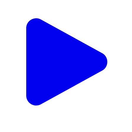
जसवां: जसवां प्रागपुर विधायक विक्रम ठाकुर ने लोअर भलवाल में
आपदा ग्रस्त इलाकों का किया निरीक्षण
Jaswan, Kangra | Sep 7, 2025