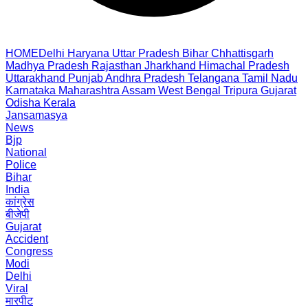
HOME
Delhi
Haryana
Uttar Pradesh
Bihar
Chhattisgarh
Madhya Pradesh
Rajasthan
Jharkhand
Himachal Pradesh
Uttarakhand
Punjab
Andhra Pradesh
Telangana
Tamil Nadu
Karnataka
Maharashtra
Assam
West Bengal
Tripura
Gujarat
Odisha
Kerala
Jansamasya
News
Bjp
National
Police
Bihar
India
कांग्रेस
बीजेपी
Gujarat
Accident
Congress
Modi
Delhi
Viral
मारपीट