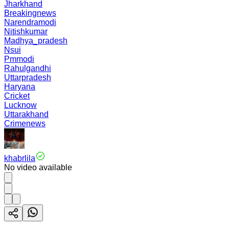
Jharkhand
Breakingnews
Narendramodi
Nitishkumar
Madhya_pradesh
Nsui
Pmmodi
Rahulgandhi
Uttarpradesh
Haryana
Cricket
Lucknow
Uttarakhand
Crimenews
khabrlila
No video available