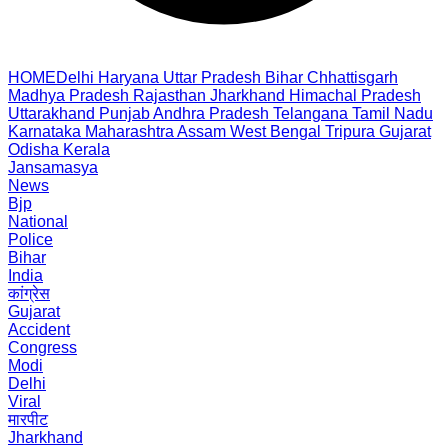
HOME
Delhi
Haryana
Uttar Pradesh
Bihar
Chhattisgarh
Madhya Pradesh
Rajasthan
Jharkhand
Himachal Pradesh
Uttarakhand
Punjab
Andhra Pradesh
Telangana
Tamil Nadu
Karnataka
Maharashtra
Assam
West Bengal
Tripura
Gujarat
Odisha
Kerala
Jansamasya
News
Bjp
National
Police
Bihar
India
कांग्रेस
Gujarat
Accident
Congress
Modi
Delhi
Viral
मारपीट
Jharkhand