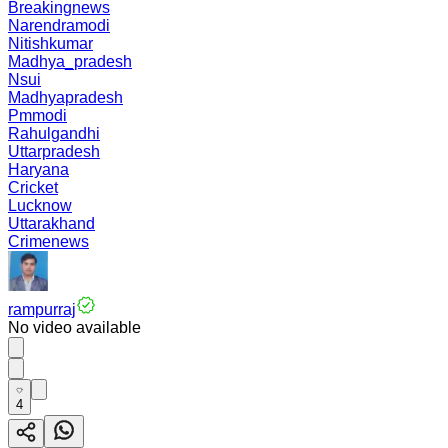
Breakingnews
Narendramodi
Nitishkumar
Madhya_pradesh
Nsui
Madhyapradesh
Pmmodi
Rahulgandhi
Uttarpradesh
Haryana
Cricket
Lucknow
Uttarakhand
Crimenews
rampurraj
No video available
4