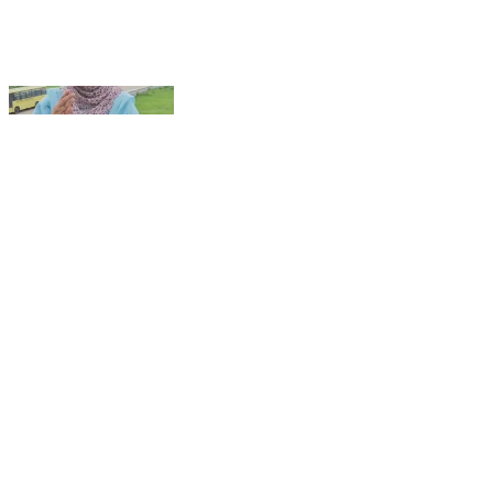
Rampur Jauhar University | एडमिशन ओपन | डॉ
गुलरेज निज़ामी ने लोगों से की अपील #JauharUniversity