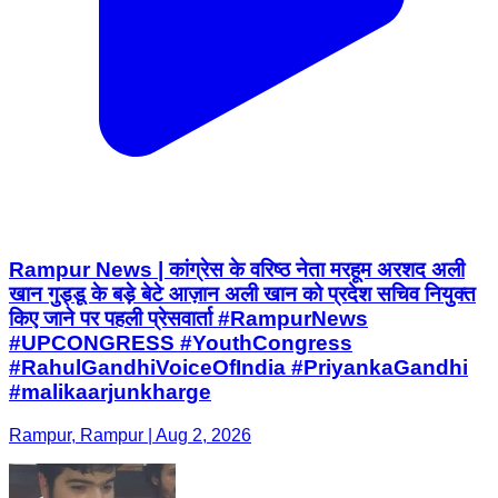
Rampur News | कांग्रेस के वरिष्ठ नेता मरहूम अरशद अली
खान गुड्डू के बड़े बेटे आज़ान अली खान को प्रदेश सचिव नियुक्त
किए जाने पर पहली प्रेसवार्ता #RampurNews
#UPCONGRESS #YouthCongress
#RahulGandhiVoiceOfIndia #PriyankaGandhi
#malikaarjunkharge
Rampur, Rampur | Aug 2, 2026