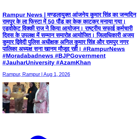
कुमार द्विवेदी पुलिस अधीक्षक अनिल कुमार सिंह और रामपुर नगर
पालिका अध्यक्ष सना खानम मौजूद रही। #RampurNews
#Moradabadnews #BJPGovernment
#JauharUniversity #AzamKhan
Rampur, Rampur | Aug 1, 2026