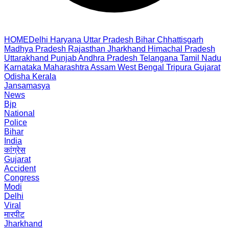
HOME
Delhi
Haryana
Uttar Pradesh
Bihar
Chhattisgarh
Madhya Pradesh
Rajasthan
Jharkhand
Himachal Pradesh
Uttarakhand
Punjab
Andhra Pradesh
Telangana
Tamil Nadu
Karnataka
Maharashtra
Assam
West Bengal
Tripura
Gujarat
Odisha
Kerala
Jansamasya
News
Bjp
National
Police
Bihar
India
कांग्रेस
Gujarat
Accident
Congress
Modi
Delhi
Viral
मारपीट
Jharkhand