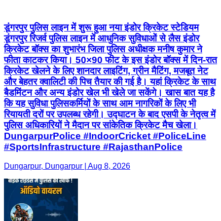
डूंगरपुर पुलिस लाइन में शुरू हुआ नया इंडोर क्रिकेट स्टेडियम
डूंगरपुर रिजर्व पुलिस लाइन में आधुनिक सुविधाओं से लैस इंडोर
क्रिकेट बॉक्स का शुभारंभ जिला पुलिस अधीक्षक मनीष कुमार ने
फीता काटकर किया। 50×90 फीट के इस इंडोर बॉक्स में दिन-रात
क्रिकेट खेलने के लिए शानदार लाइटिंग, ग्रीन मैटिंग, मजबूत नेट
और बेहतर क्वालिटी की पिच तैयार की गई है। यहां क्रिकेट के साथ
बैडमिंटन और अन्य इंडोर खेल भी खेले जा सकेंगे। खास बात यह है
कि यह सुविधा पुलिसकर्मियों के साथ आम नागरिकों के लिए भी
रियायती दरों पर उपलब्ध रहेगी। उद्घाटन के बाद एसपी के नेतृत्व में
पुलिस अधिकारियों ने मैदान पर सांकेतिक क्रिकेट मैच खेला।
DungarpurPolice #IndoorCricket #PoliceLine
#SportsInfrastructure #RajasthanPolice
Dungarpur, Dungarpur | Aug 8, 2026