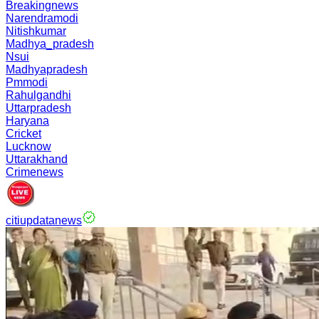
Breakingnews
Narendramodi
Nitishkumar
Madhya_pradesh
Nsui
Madhyapradesh
Pmmodi
Rahulgandhi
Uttarpradesh
Haryana
Cricket
Lucknow
Uttarakhand
Crimenews
citiupdatanews