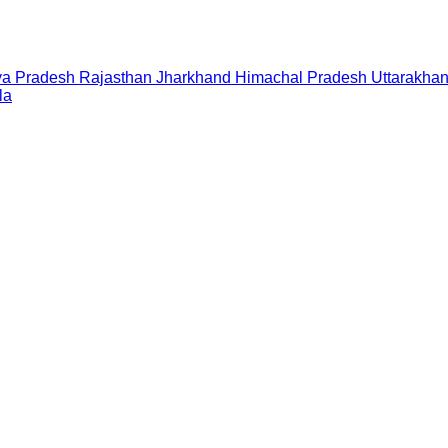
a Pradesh
Rajasthan
Jharkhand
Himachal Pradesh
Uttarakha
la