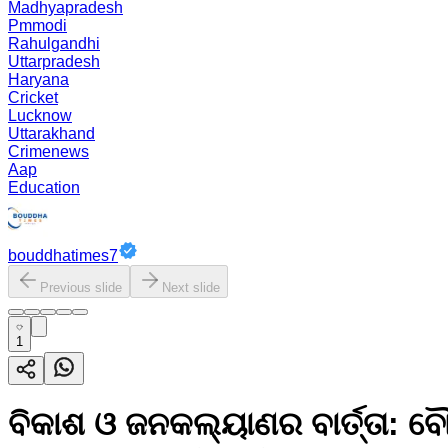
Madhyapradesh
Pmmodi
Rahulgandhi
Uttarpradesh
Haryana
Cricket
Lucknow
Uttarakhand
Crimenews
Aap
Education
bouddhatimes7
Previous slide
Next slide
1
ବିକାଶ ଓ ଜନକଲ୍ୟାଣର ବାର୍ତ୍ତା: ବୌଦ