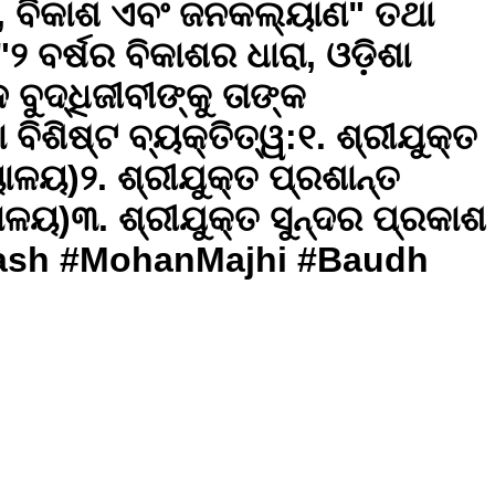
ାସ, ବିକାଶ ଏବଂ ଜନକଲ୍ୟାଣ" ତଥା
 ବର୍ଷର ବିକାଶର ଧାରା, ଓଡ଼ିଶା
ବୁଦ୍ଧିଜୀବୀଙ୍କୁ ତାଙ୍କ
ଶିଷ୍ଟ ବ୍ୟକ୍ତିତ୍ୱ: ​୧. ଶ୍ରୀଯୁକ୍ତ
ୟ) ​୨. ଶ୍ରୀଯୁକ୍ତ ପ୍ରଶାନ୍ତ
ଳୟ) ​୩. ଶ୍ରୀଯୁକ୍ତ ସୁନ୍ଦର ପ୍ରକାଶ
aBikash #MohanMajhi #Baudh