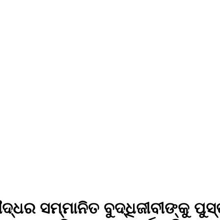
୍ଧର ସମ୍ମାନିତ ବୁଦ୍ଧିଜୀବୀଙ୍କୁ ପୁସ୍