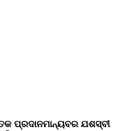
ତକ ପ୍ରଦାନ ​ ​ମାନ୍ୟବର ଯଶସ୍ବୀ