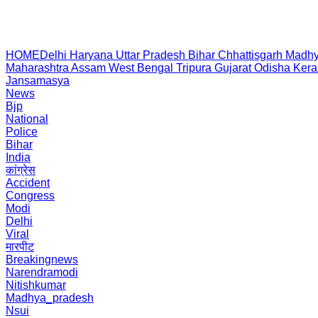
HOME
Delhi
Haryana
Uttar Pradesh
Bihar
Chhattisgarh
Madhy
Maharashtra
Assam
West Bengal
Tripura
Gujarat
Odisha
Kera
Jansamasya
News
Bjp
National
Police
Bihar
India
कांग्रेस
Accident
Congress
Modi
Delhi
Viral
मारपीट
Breakingnews
Narendramodi
Nitishkumar
Madhya_pradesh
Nsui