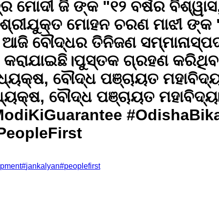
ଦ୍ର ମୋଦୀ ଜି ଙ୍କ "୧୨ ବର୍ଷର ବିଶ୍ୱ
ଶ୍ରୀଯୁକ୍ତ ମୋହନ ଚରଣ ମାଝୀ ଙ୍କ "୨
 ଆଜି ବୌଦ୍ଧର ତିନିଜଣ ସମ୍ମାନାସ୍ପଦ 
ଯାଇଛି। ​ପୁସ୍ତକ ଗ୍ରହଣ କରିଥିବା ବି
ୟକ୍ଷ, ବୌଦ୍ଧ ପଞ୍ଚାୟତ ମହାବିଦ୍ୟାଳ
୍ୟକ୍ଷ, ବୌଦ୍ଧ ପଞ୍ଚାୟତ ମହାବିଦ୍ୟା
ଧ) ​ ​#ModiKiGuarantee #Odish
eopleFirst
opment
#
jankalyan
#
peoplefirst