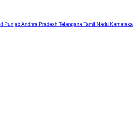
nd
Punjab
Andhra Pradesh
Telangana
Tamil Nadu
Karnataka