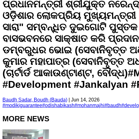
ପ୍ରଧାନମନ୍ତ୍ରୀ ଶ୍ରୀଯୁକ୍ତ ନରେନ୍
ଓଡ଼ିଶାର ଲୋକପ୍ରିୟ ମୁଖ୍ୟମନ୍ତ୍ରୀ 
ସାରା" ସମ୍ବନ୍ଧିତ ଦୁଇଗୋଟି ପୁସ୍ତକ
ବାସଭବନରେ ସାକ୍ଷାତ କରି ପ୍ରଦାନ କରା
ଡମ୍ବରୁଧର ଭୋଇ (ସେବାନିବୃତ୍ତ ଅଧ୍
କୁମାର ମହାପାତ୍ର (ସେବାନିବୃତ୍ତ ଅଧ
(ଚାର୍ଟାର୍ଡ ଆକାଉଣ୍ଟାଣ୍ଟ, ବୌଦ୍
#Development #Jankalyan #P
Baudh Sadar, Boudh (Bauda)
|
Jun 14, 2026
#
modikiguarantee
#
odishabikash
#
mohanmajhi
#
baudh
#
devel
MORE NEWS