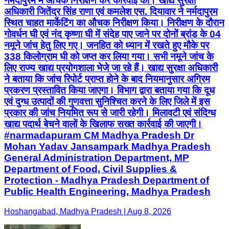
नर्मदापुरम में औचक निरीक्षण कर कार्रवाई की। खाद्य सुरक्षा
अधिकारी जितेंद्र सिंह राणा एवं कमलेश एस. दियावार ने नर्मदापुरम
स्थित चाहत मार्केटिंग का औचक निरीक्षण किया। निरीक्षण के दौरान
गोवर्धन घी एवं नंद कृष्णा घी में संदेह पाए जाने पर दोनों ब्रांड के 04
नमूने जांच हेतु लिए गए। जनहित को ध्यान में रखते हुए मौके पर
338 किलोग्राम घी को जप्त कर लिया गया। सभी नमूने जांच के
लिए राज्य खाद्य प्रयोगशाला भेजे जा रहे हैं। खाद्य सुरक्षा अधिकारी
ने बताया कि जांच रिपोर्ट प्राप्त होने के बाद नियमानुसार अग्रिम
प्रकरण प्रस्तावित किया जाएगा। विभाग द्वारा बताया गया कि दूध
एवं दुग्ध उत्पादों की गुणवत्ता सुनिश्चित करने के लिए जिले में इस
प्रकार की जांच नियमित रूप से जारी रहेगी। मिलावटी एवं संदिग्ध
खाद्य पदार्थ बेचने वालों के खिलाफ सख्त कार्रवाई की जाएगी।
#narmadapuram CM Madhya Pradesh Dr
Mohan Yadav Jansampark Madhya Pradesh
General Administration Department, MP
Department of Food, Civil Supplies &
Protection - Madhya Pradesh Department of
Public Health Engineering, Madhya Pradesh
Hoshangabad, Madhya Pradesh | Aug 8, 2026