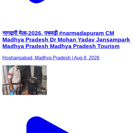
नागद्वारी मेला-2026, पचमढ़ी #narmadapuram CM
Madhya Pradesh Dr Mohan Yadav Jansampark
Madhya Pradesh Madhya Pradesh Tourism
Hoshangabad, Madhya Pradesh | Aug 8, 2026