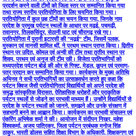
प्रदर्शन करने वाली टीमों को जिला स्तर पर सम्मानित किया गया
तथा राज्य स्तरीय प्रतियोगिता के लिए चयनित किया गया।
प्रतियोगिता में कुल छह टीमों का चयन किया गया, जिनके नाम
प्रदेश के प्रमुख पर्यटन स्थलों के आधार पर मढ़ई, पचमढ़ी,
तवानगर, तिलकसिंदूर, सेठानी घाट एवं चौरागढ़ रखे गए।
प्रतियोगिता में पुरानी इटारसी की "मढ़ई" टीम, जिसमें पलक,
मुस्कान एवं मानसी शामिल थीं, ने प्रथम स्थान प्राप्त किया। द्वितीय
स्थान पर उदित, कोमल एवं अन्वी की टीम तथा तृतीय स्थान पर
शिवम, प्रथम एवं अनुज की टीम रही। विजेता प्रतिभागियों को
मध्यप्रदेश पर्यटन बोर्ड की ओर से गिफ्ट, मेडल, कूपन एवं प्रमाण-
पत्र प्रदान कर सम्मानित किया गया। कार्यक्रम के मुख्य अतिथि
अभिनव ने सभी प्रतिभागियों का उत्साहवर्धन करते हुए कहा कि
पर्यटन क्विज जैसी प्रतियोगिताएं विद्यार्थियों को अपने प्रदेश की
समृद्ध सांस्कृतिक विरासत, ऐतिहासिक धरोहरों और प्राकृतिक
पर्यटन स्थलों से जोड़ने का प्रभावी माध्यम हैं। उन्होंने विद्यार्थियों से
प्रदेश के पर्यटन स्थलों को जानने, समझने और उनके संरक्षण में
सहभागी बनने का आह्वान किया। कार्यक्रम का प्रभावी संचालन एवं
एंकरिंग अभिषेक शर्मा ने की। आयोजन में संदीपन निखर, महेश
विश्वकर्मा, अजय पात्रिकर, जिला पर्यटन प्रबंधक मनोज सिंह
ठाकुर, भारती डोलस सहित शिक्षा विभाग के अधिकारी, शिक्षकगण एवं