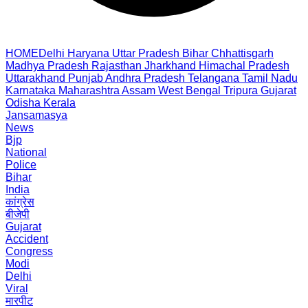
HOME
Delhi
Haryana
Uttar Pradesh
Bihar
Chhattisgarh
Madhya Pradesh
Rajasthan
Jharkhand
Himachal Pradesh
Uttarakhand
Punjab
Andhra Pradesh
Telangana
Tamil Nadu
Karnataka
Maharashtra
Assam
West Bengal
Tripura
Gujarat
Odisha
Kerala
Jansamasya
News
Bjp
National
Police
Bihar
India
कांग्रेस
बीजेपी
Gujarat
Accident
Congress
Modi
Delhi
Viral
मारपीट