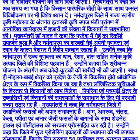
को भी भावांतर योजना का लाभ दिया जाएगा। मुख्यमंत्री ने कहा कि
अब समय आ गया है कि किसान पारंपरिक खेती के साथ-साथ फसल
विविधीकरण पर भी विशेष ध्यान दें। नर्मदापुरम जिले में राज्य स्तरीय
कृषि महोत्सव के अंतर्गत इटारसी कृषि उपज मंडी प्रांगण में
आयोजित कार्यक्रम में हजारों की संख्या में किसानों ने सहभागिता
की। मुख्यमंत्री डॉ यादव ने कहा कि प्रदेश में गेहूं का रिकॉर्ड
उपार्जन हुआ है और नर्मदापुरम का शरबती गेहूं अपनी गुणवत्ता एवं
स्वाद के कारण देशभर में विशेष पहचान रखता है। उन्होंने कहा कि
नर्मदापुरम में उच्च गुणवत्ता का धान, रेशम, बांस सहित अनेक कृषि
उत्पाद जिले की विशिष्ट पहचान हैं। उन्होंने बताया कि श्रीअन्न
योजना के अंतर्गत अब कोदो-कुटकी की खरीदी भी की जाएगी। साथ
ही मोहासा-बाबई क्षेत्र को प्रदेश के तेजी से विकसित होते औद्योगिक
क्षेत्र के रूप में विकसित किया जा रहा है तथा लॉजिस्टिक सुविधाओं
के विस्तार से किसानों को लाभ मिलेगा। पिपरिया एवं पचमढ़ी क्षेत्र के
रहवासियों एवं किसानों की समस्याओं के समाधान के लिए भी प्रभावी
कदम उठाए गए हैं। मुख्यमंत्री ने कहा कि नर्मदापुरम जिले में
उद्यानिकी फसलों की अपार संभावनाएं हैं। आम, अमरूद, संतरा,
केला, पपीता एवं अनार जैसी फसलों के बागानों के साथ शेडनेट
हाउस एवं पॉलीहाउस को सरकार प्रोत्साहित कर रही है। उन्होंने
कहा कि जिले में फूड प्रोसेसिंग इकाइयों की स्थापना की भी व्यापक
संभावनाएं हैं, जिनके लिए सरकार 50 प्रतिशत तक अनुदान उपलब्ध