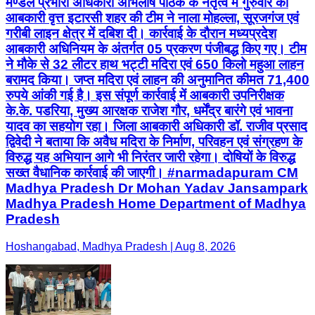
मण्डल प्रभारी अधिकारी अभिलाष पाठक के नेतृत्व में गुरुवार को
आबकारी वृत्त इटारसी शहर की टीम ने नाला मोहल्ला, सूरजगंज एवं
गरीबी लाइन क्षेत्र में दबिश दी। कार्रवाई के दौरान मध्यप्रदेश
आबकारी अधिनियम के अंतर्गत 05 प्रकरण पंजीबद्ध किए गए। टीम
ने मौके से 32 लीटर हाथ भट्टी मदिरा एवं 650 किलो महुआ लाहन
बरामद किया। जप्त मदिरा एवं लाहन की अनुमानित कीमत 71,400
रुपये आंकी गई है। इस संपूर्ण कार्रवाई में आबकारी उपनिरीक्षक
के.के. पडरिया, मुख्य आरक्षक राजेश गौर, धर्मेंद्र बारंगे एवं भावना
यादव का सहयोग रहा। जिला आबकारी अधिकारी डॉ. राजीव प्रसाद
द्विवेदी ने बताया कि अवैध मदिरा के निर्माण, परिवहन एवं संग्रहण के
विरुद्ध यह अभियान आगे भी निरंतर जारी रहेगा। दोषियों के विरुद्ध
सख्त वैधानिक कार्रवाई की जाएगी। #narmadapuram CM
Madhya Pradesh Dr Mohan Yadav Jansampark
Madhya Pradesh Home Department of Madhya
Pradesh
Hoshangabad, Madhya Pradesh | Aug 8, 2026