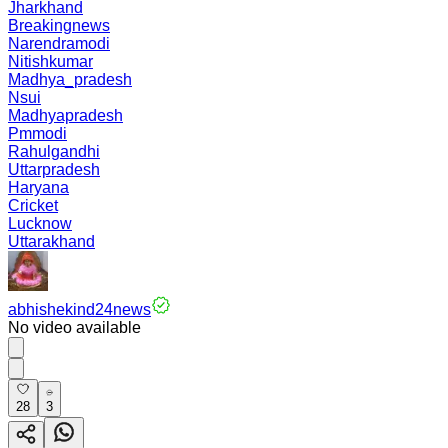
Jharkhand
Breakingnews
Narendramodi
Nitishkumar
Madhya_pradesh
Nsui
Madhyapradesh
Pmmodi
Rahulgandhi
Uttarpradesh
Haryana
Cricket
Lucknow
Uttarakhand
abhishekind24news
No video available
28
3