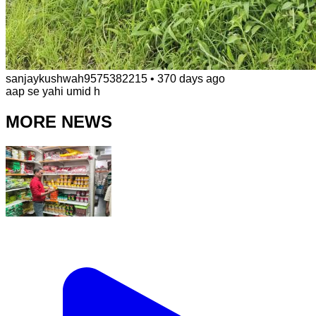
sanjaykushwah9575382215
•
370 days ago
aap se yahi umid h
MORE NEWS