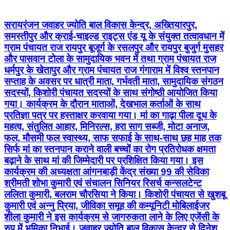
धर्मपुर के खेतापुर और ग्राम पंचायत राज गंगाराम में विश्व स्तनपान
सप्ताह के अवसर पर धात्री माता, गर्भवती माता, सामुदायिक संगठन
सदस्यों, किशोरी पंचायत सदस्यों के साथ संगोष्ठी आयोजित किया
गया। कार्यक्रम के दौरान माताओं, देखभाल कर्ताओं के साथ
प्रतिज्ञा पत्र पर हस्ताक्षर करवाया गया। मां का गाढ़ा पीला दूध के
महत्व, संतुलित आहार, मिनिरल्स, हरा साग सब्जी, मोटा अनाज,
फल, मौसमी फल स्वास्थ्य, साफ सफाई के साथ-साथ छह माह तक
सिर्फ मां का स्तनपान कराने वाली बच्चों का रोग प्रतिरोधक क्षमता
बढ़ाने के साथ मां की जिम्मेदारी पर प्रशिक्षित किया गया। इस
कार्यक्रम की अध्यक्षता आंगनबाड़ी केंद्र संख्या 99 की सेविका
श्रीमती शोभा कुमारी एवं संचालन सिनियर रिसर्च कन्सलटेन्ट
ललिता कुमारी, बलराम चौरसिया ने किया। किशोरी पंचायत से खुशबू
कुमारी एवं अन्नु प्रिया, जीविका समूह की कम्यूनिटी मोबिलाईजर
शीला कुमारी ने इस कार्यक्रम से जागरुकता लाने के लिए एजेंसी के
रुप में भुमिका निभाई। जवाहर ज्योति बाल विकास केन्द्र से दिनेश
प्रसाद चौरसिया, वीणा कुमारी, प्रेरणा कुमारी, रविन्द्र पासवान,
हर्षमोहन कुमार आदि ने अपने विचार रखे। आशा कार्यकर्ता रेणु देवी
ने सहयोग किया। आशा देवी, सीमा देवी, मनीता देवी, आरती कुमारी,
देवी कुमारी, पुनम देवी, नेहा कुमारी, पुजा कुमारी, सुशीला देवी,
जगपति देवी, अर्चना देवी के साथ- साथ किशोरी पंचायत सदस्य