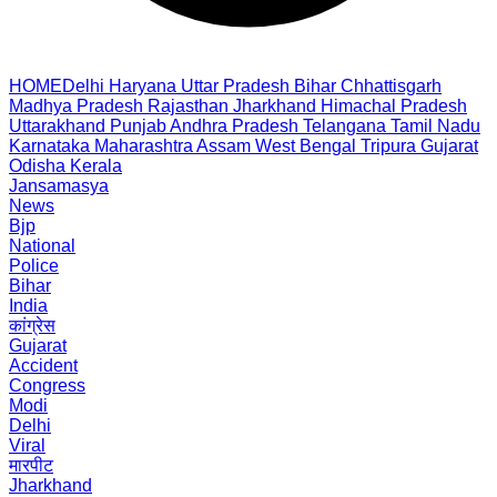
HOME
Delhi
Haryana
Uttar Pradesh
Bihar
Chhattisgarh
Madhya Pradesh
Rajasthan
Jharkhand
Himachal Pradesh
Uttarakhand
Punjab
Andhra Pradesh
Telangana
Tamil Nadu
Karnataka
Maharashtra
Assam
West Bengal
Tripura
Gujarat
Odisha
Kerala
Jansamasya
News
Bjp
National
Police
Bihar
India
कांग्रेस
Gujarat
Accident
Congress
Modi
Delhi
Viral
मारपीट
Jharkhand