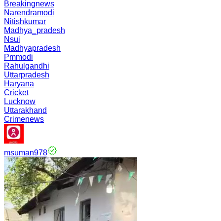
Breakingnews
Narendramodi
Nitishkumar
Madhya_pradesh
Nsui
Madhyapradesh
Pmmodi
Rahulgandhi
Uttarpradesh
Haryana
Cricket
Lucknow
Uttarakhand
Crimenews
msuman978