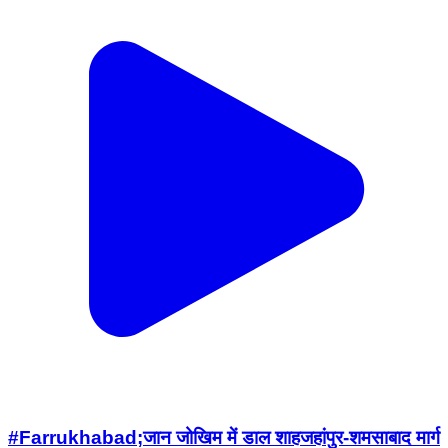
#Farrukhabad;जान जोखिम में डाल शाहजहांपुर-शमसाबाद मार्ग