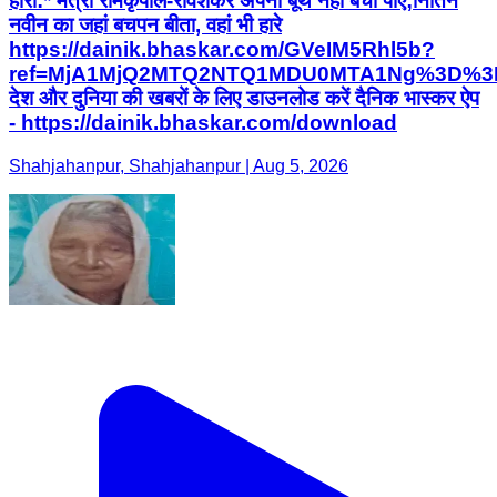
हारी:* मंत्री रामकृपाल-रविशंकर अपना बूथ नहीं बचा पाए;नितिन
नवीन का जहां बचपन बीता, वहां भी हारे
https://dainik.bhaskar.com/GVeIM5Rhl5b?
ref=MjA1MjQ2MTQ2NTQ1MDU0MTA1Ng%3D%3
देश और दुनिया की खबरों के लिए डाउनलोड करें दैनिक भास्कर ऐप
- https://dainik.bhaskar.com/download
Shahjahanpur, Shahjahanpur | Aug 5, 2026