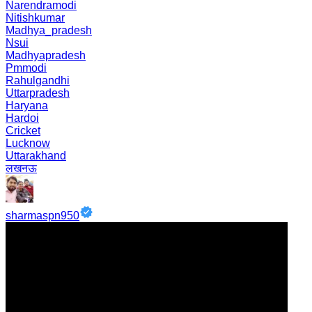
Narendramodi
Nitishkumar
Madhya_pradesh
Nsui
Madhyapradesh
Pmmodi
Rahulgandhi
Uttarpradesh
Haryana
Hardoi
Cricket
Lucknow
Uttarakhand
लखनऊ
sharmaspn950