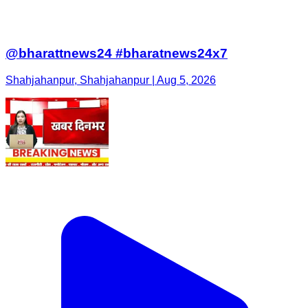
@bharattnews24 #bharatnews24x7
Shahjahanpur, Shahjahanpur | Aug 5, 2026