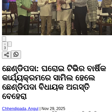
3
ଛେଣ୍ଡିପଦା: ଘରୋଇ ଟିଭିର ବାର୍ଷିକ
କାର୍ଯ୍ୟକ୍ରମରେ ସାମିଲ ହେଲେ
ଛେଣ୍ଡିପଦା ବିଧାୟକ ଅଗସ୍ତି
ବେହେରା
Chhendipada, Angul
|
Nov 29, 2025