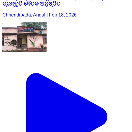
ପ୍ରସ୍ତୁତି ବୈଠକ ଅନୁଷ୍ଠିତ
Chhendipada, Angul | Feb 18, 2026