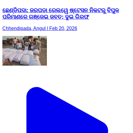
ଛେଣ୍ଡିପଦା: ଜରପଡା ରେଲୱେ ଷ୍ଟେସନ ନିକଟରୁ ବିପୁଳ
ପରିମାଣରେ ଗଞ୍ଜେଇ ଜବତ; ଦୁଇ ଗିରଫ
Chhendipada, Angul | Feb 20, 2026