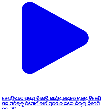
ଛେଣ୍ଡିପଦା: ରାଜ୍ୟ ବିଜେପି କାର୍ଯ୍ୟାଳୟରେ ରାଜ୍ୟ ବିଜେପି
ସଭାପତିଙ୍କୁ ରିପୋର୍ଟ କାର୍ଡ ପ୍ରଦାନ କଲେ ଜିଲ୍ଲା ବିଜେପି