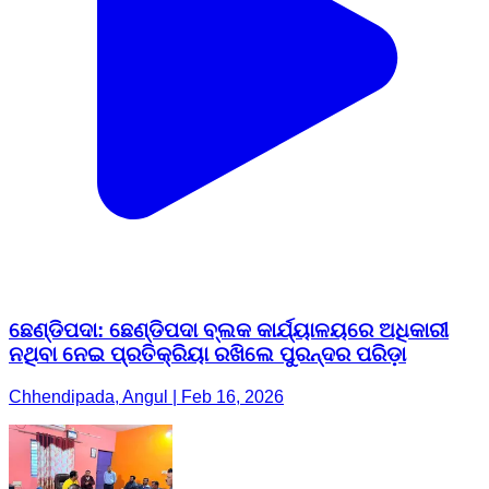
ଛେଣ୍ଡିପଦା: ଛେଣ୍ଡିପଦା ବ୍ଲକ କାର୍ଯ୍ୟାଳୟରେ ଅଧିକାରୀ
ନଥିବା ନେଇ ପ୍ରତିକ୍ରିୟା ରଖିଲେ ପୁରନ୍ଦର ପରିଡ଼ା
Chhendipada, Angul | Feb 16, 2026