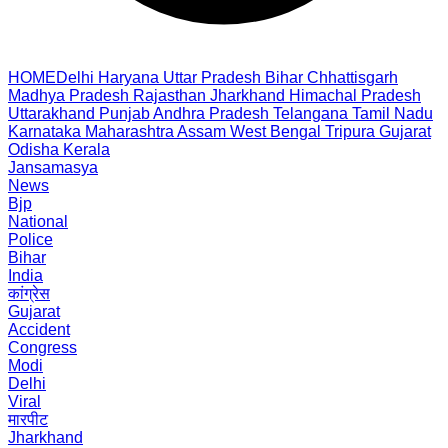
HOME
Delhi
Haryana
Uttar Pradesh
Bihar
Chhattisgarh
Madhya Pradesh
Rajasthan
Jharkhand
Himachal Pradesh
Uttarakhand
Punjab
Andhra Pradesh
Telangana
Tamil Nadu
Karnataka
Maharashtra
Assam
West Bengal
Tripura
Gujarat
Odisha
Kerala
Jansamasya
News
Bjp
National
Police
Bihar
India
कांग्रेस
Gujarat
Accident
Congress
Modi
Delhi
Viral
मारपीट
Jharkhand