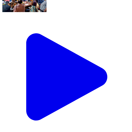
ଛେଣ୍ଡିପଦା: ଛେଣ୍ଡିପଦା ସ୍ଥିତ ବାସ ଭବନରେ ଲୋକଙ୍କ
ସମସ୍ୟା ଶୁଣିଲେ ବିଧାୟକ ଅଗସ୍ତି ବେହେରା