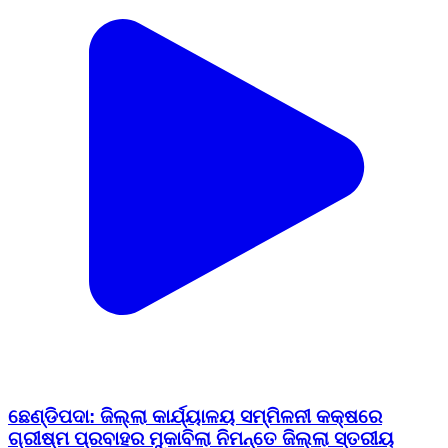
ଛେଣ୍ଡିପଦା: ଜିଲ୍ଲା କାର୍ଯ୍ୟାଳୟ ସମ୍ମିଳନୀ କକ୍ଷରେ
ଗ୍ରୀଷ୍ମ ପ୍ରବାହର ମୁକାବିଲା ନିମନ୍ତେ ଜିଲ୍ଲା ସ୍ତରୀୟ