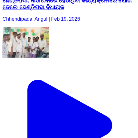
ଛେଣ୍ଡିପଦା: ନାଉପଦାରେ ହେଉଥିବା କାର୍ଯ୍ୟକ୍ରମରେ ଯୋଗ
ଦେଲେ ଛେଣ୍ଡିପଦା ବିଧାୟକ
Chhendipada, Angul | Feb 19, 2026