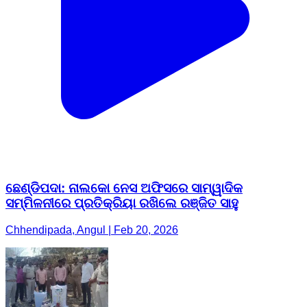
ଛେଣ୍ଡିପଦା: ନାଲକୋ ନେସ ଅଫିସରେ ସାମ୍ୱାଦିକ
ସମ୍ମିଳନୀରେ ପ୍ରତିକ୍ରିୟା ରଖିଲେ ରଞ୍ଜିତ ସାହୁ
Chhendipada, Angul | Feb 20, 2026