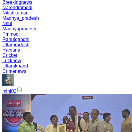
Breakingnews
Narendramodi
Nitishkumar
Madhya_pradesh
Nsui
Madhyapradesh
Pmmodi
Rahulgandhi
Uttarpradesh
Haryana
Cricket
Lucknow
Uttarakhand
Crimenews
mini02