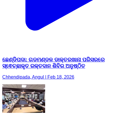
ଛେଣ୍ଡିପଦା: ଗଡମଣ୍ଡଳ ଡାକ୍ତରଖାନା ପରିସରରେ
ସ୍ଵେଚ୍ଛାକୃତ ରକ୍ତଦାନ ଶିବିର ଅନୁଷ୍ଠିତ
Chhendipada, Angul | Feb 18, 2026