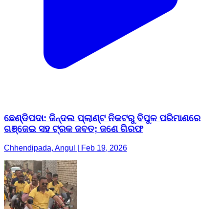
ଛେଣ୍ଡିପଦା: ଜିନ୍ଦଲ ପ୍ଲାଣ୍ଟ ନିକଟରୁ ବିପୁଳ ପରିମାଣରେ
ଗଞ୍ଜେଇ ସହ ଟ୍ରକ ଜବତ; ଜଣେ ଗିରଫ
Chhendipada, Angul | Feb 19, 2026