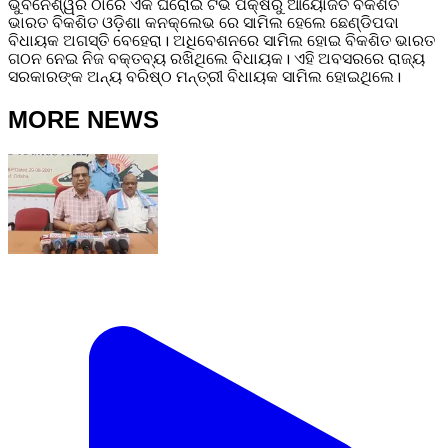
ଭୁବନେଶ୍ୱର ଠାରେ ଏକ ଘରୋଇ ଟିଭି ପକ୍ଷରୁ ଆୟୋଜିତ ବିକଶିତ
ଭାରତ ବିକଶିତ ଓଡ଼ିଶା କନକ୍ଲେଭ ରେ ସାମିଲ ହେଲେ ଛେଣ୍ଡିପଦା
ବିଧାୟକ ଅଗସ୍ତି ବେହେରା। ଅଧିବେଶନରେ ସାମିଲ ହୋଇ ବିକଶିତ ଭାରତ
ଗଠନ ନେଇ ନିଜ ବକ୍ତବ୍ୟ ରଖିଥିଲେ ବିଧାୟକ। ଏହି ଅବସରରେ ରାଜ୍ୟ
ସରକାରଙ୍କ ଅନ୍ୟ ବରିଷ୍ଠ ମନ୍ତ୍ରୀ ବିଧାୟକ ସାମିଲ ହୋଇଥିଲେ।
MORE NEWS