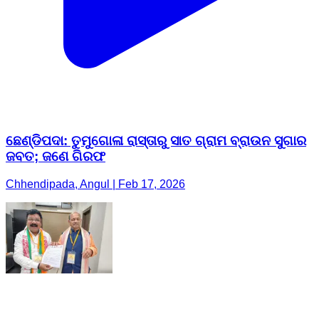
ଛେଣ୍ଡିପଦା: ତୁମୁଗୋଳା ରାସ୍ତାରୁ ସାତ ଗ୍ରାମ ବ୍ରାଉନ ସୁଗାର
ଜବତ; ଜଣେ ଗିରଫ
Chhendipada, Angul | Feb 17, 2026