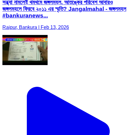
সন্ধ্যা নামলেই থমথমে জঙ্গলমহল, আতঙ্কের পরিবেশ আবারও
জঙ্গলমহলে ফিরবে ২০১১ এর স্মৃতি? Jangalmahal - জঙ্গলমহল
#bankuranews...
Raipur, Bankura | Feb 13, 2026