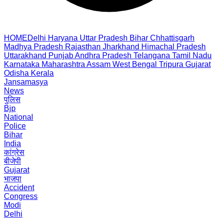
HOME
Delhi
Haryana
Uttar Pradesh
Bihar
Chhattisgarh
Madhya Pradesh
Rajasthan
Jharkhand
Himachal Pradesh
Uttarakhand
Punjab
Andhra Pradesh
Telangana
Tamil Nadu
Karnataka
Maharashtra
Assam
West Bengal
Tripura
Gujarat
Odisha
Kerala
Jansamasya
News
पुलिस
Bjp
National
Police
Bihar
India
कांग्रेस
बीजेपी
Gujarat
भाजपा
Accident
Congress
Modi
Delhi