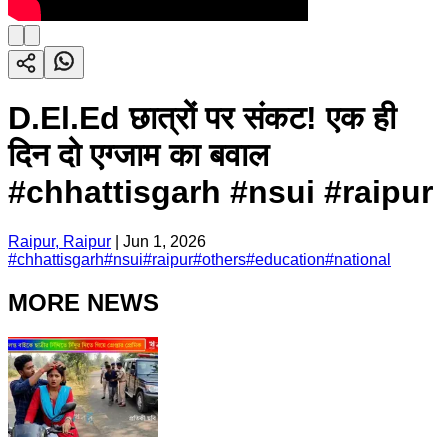
D.El.Ed छात्रों पर संकट! एक ही
दिन दो एग्जाम का बवाल
#chhattisgarh #nsui #raipur
Raipur, Raipur
|
Jun 1, 2026
#
chhattisgarh
#
nsui
#
raipur
#
others
#
education
#
national
MORE NEWS