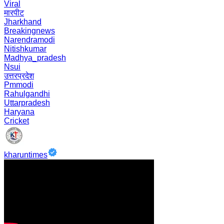
Viral
मारपीट
Jharkhand
Breakingnews
Narendramodi
Nitishkumar
Madhya_pradesh
Nsui
उत्तरप्रदेश
Pmmodi
Rahulgandhi
Uttarpradesh
Haryana
Cricket
kharuntimes