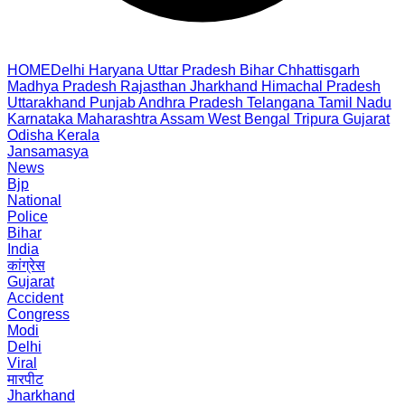
HOME
Delhi
Haryana
Uttar Pradesh
Bihar
Chhattisgarh
Madhya Pradesh
Rajasthan
Jharkhand
Himachal Pradesh
Uttarakhand
Punjab
Andhra Pradesh
Telangana
Tamil Nadu
Karnataka
Maharashtra
Assam
West Bengal
Tripura
Gujarat
Odisha
Kerala
Jansamasya
News
Bjp
National
Police
Bihar
India
कांग्रेस
Gujarat
Accident
Congress
Modi
Delhi
Viral
मारपीट
Jharkhand