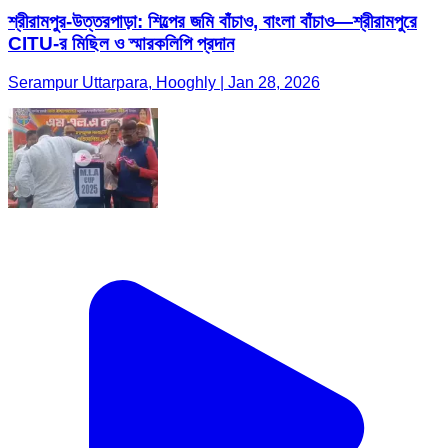
শ্রীরামপুর-উত্তরপাড়া: শিল্পের জমি বাঁচাও, বাংলা বাঁচাও—শ্রীরামপুরে
CITU-র মিছিল ও স্মারকলিপি প্রদান
Serampur Uttarpara, Hooghly | Jan 28, 2026