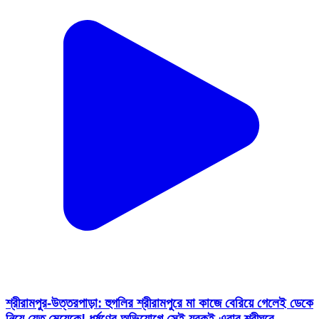
শ্রীরামপুর-উত্তরপাড়া: হুগলির শ্রীরামপুরে মা কাজে বেরিয়ে গেলেই ডেকে
নিয়ে যেত মেয়েকে! ধর্ষণের অভিযোগে সেই যুবকই এবার শ্রীঘরে