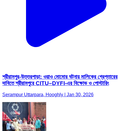
শ্রীরামপুর-উত্তরপাড়া: ওয়াও মোমোর ঘটনায় মালিকের গ্রেপ্তারের
দাবিতে শ্রীরামপুরে CITU–DYFI-এর বিক্ষোভ ও পোস্টারিং
Serampur Uttarpara, Hooghly | Jan 30, 2026