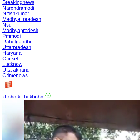
Breakingnews
Narendramodi
Nitishkumar
Madhya_pradesh
Nsui
Madhyapradesh
Pmmodi
Rahulgandhi
Uttarpradesh
Haryana
Cricket
Lucknow
Uttarakhand
Crimenews
khoborkichukhobor