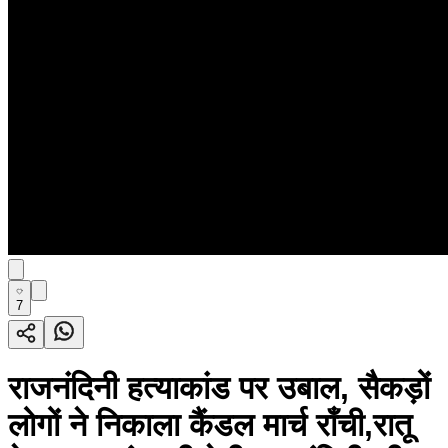
7
राजनंदिनी हत्याकांड पर उबाल, सैकड़ों
लोगों ने निकाला कैंडल मार्च राँची,रातू