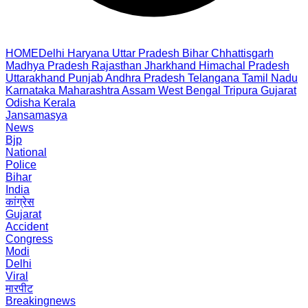
HOME
Delhi
Haryana
Uttar Pradesh
Bihar
Chhattisgarh
Madhya Pradesh
Rajasthan
Jharkhand
Himachal Pradesh
Uttarakhand
Punjab
Andhra Pradesh
Telangana
Tamil Nadu
Karnataka
Maharashtra
Assam
West Bengal
Tripura
Gujarat
Odisha
Kerala
Jansamasya
News
Bjp
National
Police
Bihar
India
कांग्रेस
Gujarat
Accident
Congress
Modi
Delhi
Viral
मारपीट
Breakingnews