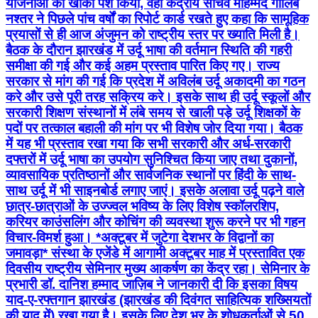
योजनाओं का खाका पेश किया, वहीं केंद्रीय सचिव मोहम्मद गालिब
नश्तर ने पिछले पांच वर्षों का रिपोर्ट कार्ड रखते हुए कहा कि सामूहिक
प्रयासों से ही आज अंजुमन को राष्ट्रीय स्तर पर ख्याति मिली है।
बैठक के दौरान झारखंड में उर्दू भाषा की वर्तमान स्थिति की गहरी
समीक्षा की गई और कई अहम प्रस्ताव पारित किए गए। राज्य
सरकार से मांग की गई कि प्रदेश में अविलंब उर्दू अकादमी का गठन
करे और उसे पूरी तरह सक्रिय करे। इसके साथ ही उर्दू स्कूलों और
सरकारी शिक्षण संस्थानों में लंबे समय से खाली पड़े उर्दू शिक्षकों के
पदों पर तत्काल बहाली की मांग पर भी विशेष जोर दिया गया। बैठक
में यह भी प्रस्ताव रखा गया कि सभी सरकारी और अर्ध-सरकारी
दफ्तरों में उर्दू भाषा का उपयोग सुनिश्चित किया जाए तथा दुकानों,
व्यावसायिक प्रतिष्ठानों और सार्वजनिक स्थानों पर हिंदी के साथ-
साथ उर्दू में भी साइनबोर्ड लगाए जाएं। इसके अलावा उर्दू पढ़ने वाले
छात्र-छात्राओं के उज्ज्वल भविष्य के लिए विशेष स्कॉलरशिप,
करियर काउंसलिंग और कोचिंग की व्यवस्था शुरू करने पर भी गहन
विचार-विमर्श हुआ। *अक्टूबर में जुटेगा देशभर के विद्वानों का
जमावड़ा* संस्था के एजेंडे में आगामी अक्टूबर माह में प्रस्तावित एक
दिवसीय राष्ट्रीय सेमिनार मुख्य आकर्षण का केंद्र रहा। सेमिनार के
प्रभारी डॉ. दानिश हम्माद जाज़िब ने जानकारी दी कि इसका विषय
याद-ए-रफ्तगान झारखंड (झारखंड की दिवंगत साहित्यिक शख्सियतों
की याद में) रखा गया है। इसके लिए देश भर के शोधकर्ताओं से 50