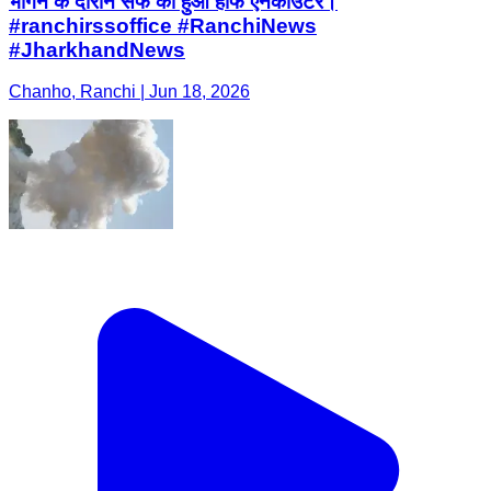
भागने के दौरान सैफ का हुआ हॉफ एनकाउंटर।
#ranchirssoffice #RanchiNews
#JharkhandNews
Chanho, Ranchi | Jun 18, 2026