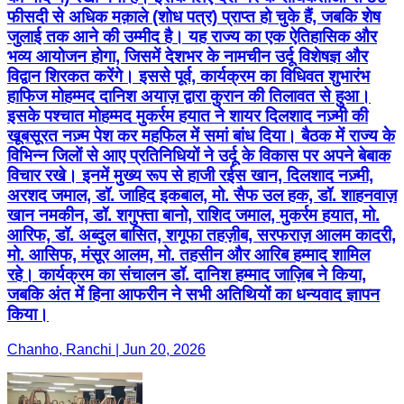
फीसदी से अधिक मक़ाले (शोध पत्र) प्राप्त हो चुके हैं, जबकि शेष
जुलाई तक आने की उम्मीद है। यह राज्य का एक ऐतिहासिक और
भव्य आयोजन होगा, जिसमें देशभर के नामचीन उर्दू विशेषज्ञ और
विद्वान शिरकत करेंगे। इससे पूर्व, कार्यक्रम का विधिवत शुभारंभ
हाफिज मोहम्मद दानिश अयाज़ द्वारा कुरान की तिलावत से हुआ।
इसके पश्चात मोहम्मद मुकर्रम हयात ने शायर दिलशाद नज़्मी की
खूबसूरत नज़्म पेश कर महफिल में समां बांध दिया। बैठक में राज्य के
विभिन्न जिलों से आए प्रतिनिधियों ने उर्दू के विकास पर अपने बेबाक
विचार रखे। इनमें मुख्य रूप से हाजी रईस खान, दिलशाद नज़्मी,
अरशद जमाल, डॉ. जाहिद इकबाल, मो. सैफ उल हक, डॉ. शाहनवाज़
खान नमकीन, डॉ. शगुफ्ता बानो, राशिद जमाल, मुकर्रम हयात, मो.
आरिफ, डॉ. अब्दुल बासित, शगूफा तहज़ीब, सरफराज़ आलम कादरी,
मो. आसिफ, मंसूर आलम, मो. तहसीन और आरिब हम्माद शामिल
रहे। कार्यक्रम का संचालन डॉ. दानिश हम्माद जाज़िब ने किया,
जबकि अंत में हिना आफरीन ने सभी अतिथियों का धन्यवाद ज्ञापन
किया।
Chanho, Ranchi | Jun 20, 2026