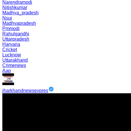
Narendramodi
Nitishkumar
Madhya_pradesh
Nsui
Madhyapradesh
Pmmodi
Rahulgandhi
Uttarpradesh
Haryana
Cricket
Lucknow
Uttarakhand
Crimenews
Aap
jharkhandnewsexpres