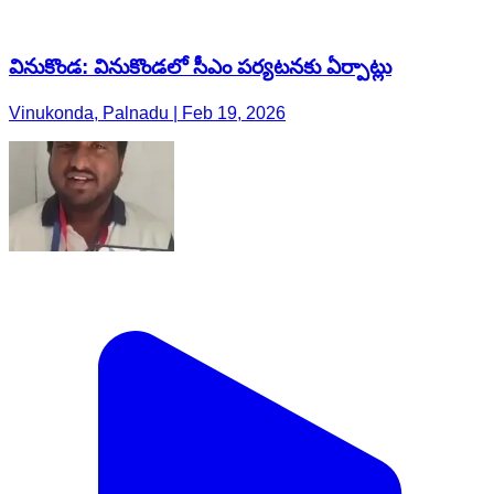
వినుకొండ: వినుకొండలో సీఎం పర్యటనకు ఏర్పాట్లు
Vinukonda, Palnadu | Feb 19, 2026