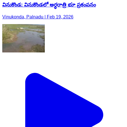
వినుకొండ: వినుకొండలో అర్ధరాత్రి భూ ప్రకంపనం
Vinukonda, Palnadu | Feb 19, 2026