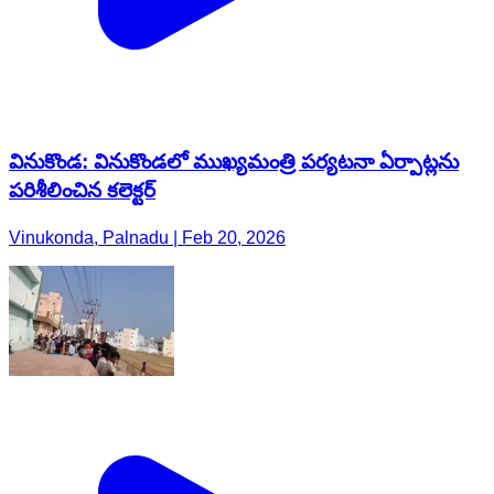
వినుకొండ: వినుకొండలో ముఖ్యమంత్రి పర్యటనా ఏర్పాట్లను
పరిశీలించిన కలెక్టర్
Vinukonda, Palnadu | Feb 20, 2026