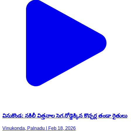
వినుకొండ: నకిలీ విత్తనాల సెగ,రోడ్డెక్కిన కొచ్చర్ల తండా రైతులు
Vinukonda, Palnadu | Feb 18, 2026