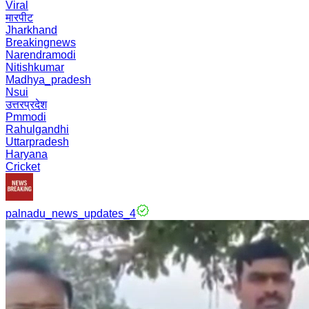
Viral
मारपीट
Jharkhand
Breakingnews
Narendramodi
Nitishkumar
Madhya_pradesh
Nsui
उत्तरप्रदेश
Pmmodi
Rahulgandhi
Uttarpradesh
Haryana
Cricket
palnadu_news_updates_4