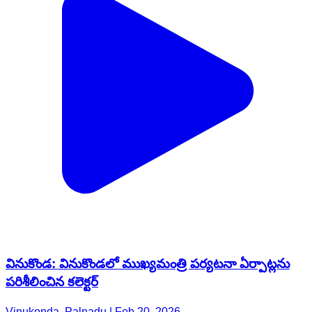
వినుకొండ: వినుకొండలో ముఖ్యమంత్రి పర్యటనా ఏర్పాట్లను
పరిశీలించిన కలెక్టర్
Vinukonda, Palnadu | Feb 20, 2026