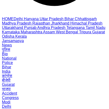
HOME
Delhi
Haryana
Uttar Pradesh
Bihar
Chhattisgarh
Madhya Pradesh
Rajasthan
Jharkhand
Himachal Pradesh
Uttarakhand
Punjab
Andhra Pradesh
Telangana
Tamil Nadu
Karnataka
Maharashtra
Assam
West Bengal
Tripura
Gujarat
Odisha
Kerala
Jansamasya
News
पुलिस
Bjp
National
Police
Bihar
India
कांग्रेस
बीजेपी
Gujarat
भाजपा
Accident
Congress
Modi
Delhi