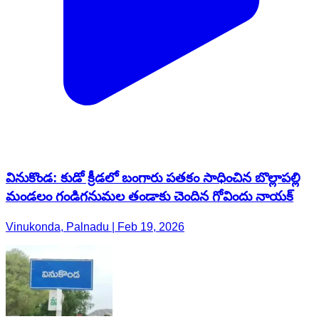
వినుకొండ: కుడో క్రీడలో బంగారు పతకం సాధించిన బొల్లాపల్లి
మండలం గండిగనుమల తండాకు చెందిన గోవిందు నాయక్
Vinukonda, Palnadu | Feb 19, 2026