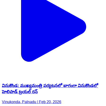
వినుకొండ: ముఖ్యమంత్రి పర్యటనలో భాగంగా వినుకొండలో
హెలిపాడ్ ట్రయల్ రన్
Vinukonda, Palnadu | Feb 20, 2026