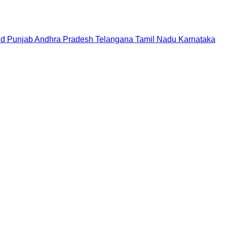
nd
Punjab
Andhra Pradesh
Telangana
Tamil Nadu
Karnataka