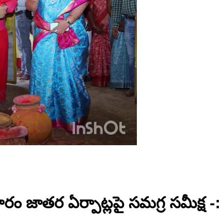
మేడారం జాతర ఏర్పాట్లపై సమగ్ర సమీక్ష -: