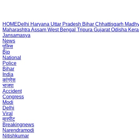
HOME
Delhi
Haryana
Uttar Pradesh
Bihar
Chhattisgarh
Madhy
Maharashtra
Assam
West Bengal
Tripura
Gujarat
Odisha
Kera
Jansamasya
News
पुलिस
Bjp
National
Police
Bihar
India
कांग्रेस
भाजपा
Accident
Congress
Modi
Delhi
Viral
मारपीट
Breakingnews
Narendramodi
Nitishkumar