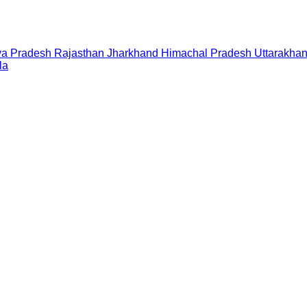
a Pradesh
Rajasthan
Jharkhand
Himachal Pradesh
Uttarakha
la